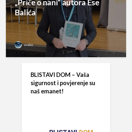
„Priče o nani“ autora Ese
Balića
svabo
BLISTAVI DOM – Vaša
sigurnost i povjerenje su
naš emanet!