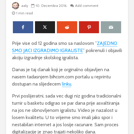
aaly
10. Decembra 2016.
Add comment
1 min read
Prije vise od 12 godina smo sa naslovom ”
ZAJEDNO
SMO JACI IZGRADIMO IGRALISTE
” pokrenuli i objavili
akciju izgradnje skolskog igralista.
Danas je taj clanak koji je orginalno objavljen na
nasem tadasnjem bihcom.com portalu u reprintu
dostupan na slijedecem
linku
.
Prvi poslijeratni, sada vec dugi niz godina tradicionalni
turnir u basketu odigrao se par dana prije asvaltiranja
na jos ne obnovljenom igralistu. Video je nazalost u
losem kvalitetu. U to vrijeme smo imali jako spor i
nestabilan internet a jos losije racunare. Sam proces
digitalizacije je znao trajati nekoliko dana.