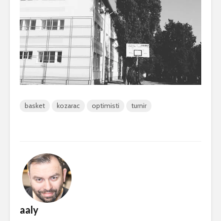
basket
kozarac
optimisti
turnir
aaly