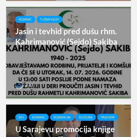
KOZARAC
TUŽNA VIJEST
Jasin i tevhid pred dušu rhm.
Kahrimanović (Sejdo) Sakiba
svabo
BIH
KOZARAC
KOZARAC.BA
KULTURA
PRIJEDOR
U Sarajevu promocija knjige