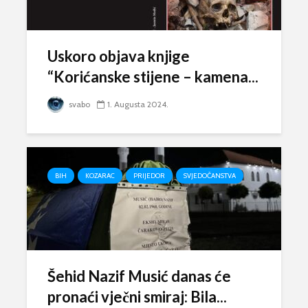
Uskoro objava knjige
“Korićanske stijene – kamena...
svabo
1. Augusta 2024.
BIH
KOZARAC
PRIJEDOR
SVJEDOČANSTVA
Šehid Nazif Musić danas će
pronaći vječni smiraj: Bila...