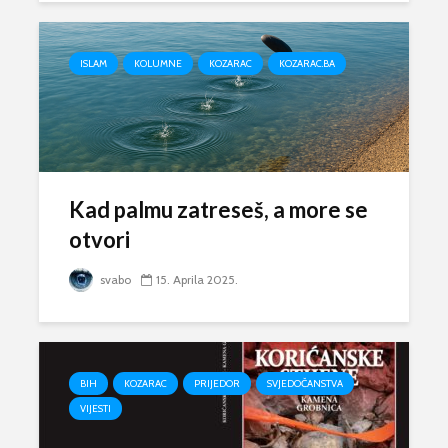
ISLAM
KOLUMNE
KOZARAC
KOZARAC.BA
Kad palmu zatreseš, a more se
otvori
svabo
15. Aprila 2025.
BIH
KOZARAC
PRIJEDOR
SVJEDOČANSTVA
VIJESTI