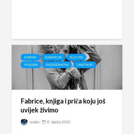
KOZARAC
KOZARAC.BA
KULTURA
PRIJEDOR
SVJEDOČANSTVA
UMJETNOST
Fabrice, knjiga i priča koju još
uvijek živimo
svabo
17. Aprila 2025.