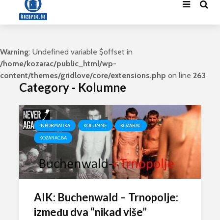
Warning
: Undefined variable $offset in
/home/kozarac/public_html/wp-
content/themes/gridlove/core/extensions.php
on line
263
Category - Kolumne
INFORMATIKA
KOLUMNE
KOZARAC
KOZARAC.BA
AIK: Buchenwald – Trnopolje:
između dva “nikad više”