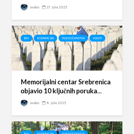
svabo
27. Jula 2025.
BIH
KOZARAC.BA
SVJEDOČANSTVA
VIJESTI
Memorijalni centar Srebrenica
objavio 10 ključnih poruka...
svabo
8. Jula 2025.
BIH
KOZARAC.BA
SVJEDOČANSTVA