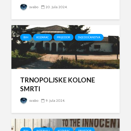
svabo
20. Jula 2024.
BIH
KOZARAC
PRIJEDOR
SVJEDOČANSTVA
TRNOPOLJSKE KOLONE
SMRTI
svabo
9. Jula 2024.
BIH
INTERVJU
KOZARAC
PRIJEDOR