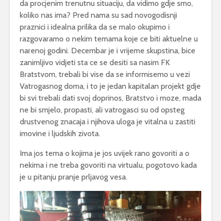
da procjenim trenutnu situaciju, da vidimo gdje smo,
koliko nas ima? Pred nama su sad novogodisnji
praznici i idealna prilika da se malo okupimo i
razgovaramo o nekim temama koje ce biti aktuelne u
narenoj godini. Decembar je i vrijeme skupstina, bice
zanimljivo vidjeti sta ce se desiti sa nasim FK
Bratstvom, trebali bi vise da se informisemo u vezi
Vatrogasnog doma, i to je jedan kapitalan projekt gdje
bi svi trebali dati svoj doprinos, Bratstvo i moze, mada
ne bi smjelo, propasti, ali vatrogasci su od opsteg
drustvenog znacaja i njihova uloga je vitalna u zastiti
imovine i ljudskih zivota.
Ima jos tema o kojima je jos uvijek rano govoriti a o
nekima i ne treba govoriti na virtualu, pogotovo kada
je u pitanju pranje prljavog vesa.