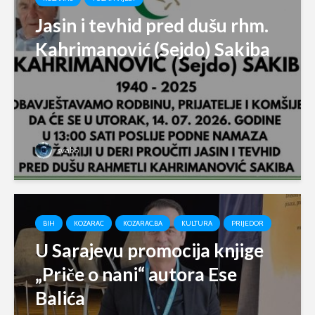
Jasin i tevhid pred dušu rhm.
Kahrimanović (Sejdo) Sakiba
svabo
BIH
KOZARAC
KOZARAC.BA
KULTURA
PRIJEDOR
U Sarajevu promocija knjige
„Priče o nani“ autora Ese
Balića