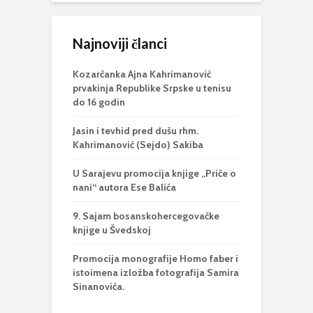
Najnoviji članci
Kozarčanka Ajna Kahrimanović
prvakinja Republike Srpske u tenisu
do 16 godin
Jasin i tevhid pred dušu rhm.
Kahrimanović (Sejdo) Sakiba
U Sarajevu promocija knjige „Priče o
nani“ autora Ese Balića
9. Sajam bosanskohercegovačke
knjige u Švedskoj
Promocija monografije Homo faber i
istoimena izložba fotografija Samira
Sinanovića.