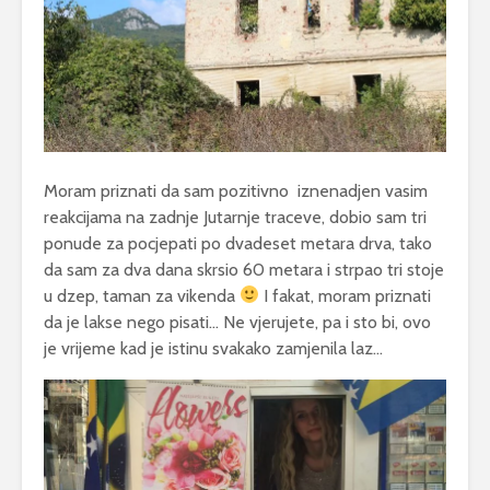
Moram priznati da sam pozitivno iznenadjen vasim
reakcijama na zadnje Jutarnje traceve, dobio sam tri
ponude za pocjepati po dvadeset metara drva, tako
da sam za dva dana skrsio 60 metara i strpao tri stoje
u dzep, taman za vikenda
I fakat, moram priznati
da je lakse nego pisati… Ne vjerujete, pa i sto bi, ovo
je vrijeme kad je istinu svakako zamjenila laz…