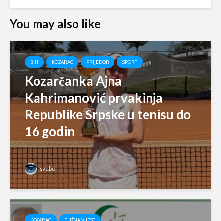
You may also like
BIH
KOZARAC
PRIJEDOR
SPORT
Kozarčanka Ajna
Kahrimanović prvakinja
Republike Srpske u tenisu do
16 godin
svabo
KOZARAC
TUŽNA VIJEST