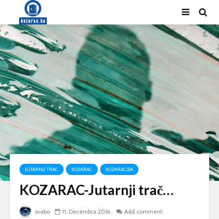
JUTARNJI TRAC
KOZARAC
KOZARAC.BA
KOZARAC-Jutarnji trač…
svabo
11. Decembra 2016.
Add comment