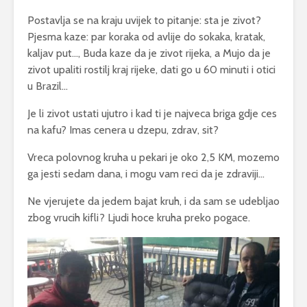
Postavlja se na kraju uvijek to pitanje: sta je zivot?
Pjesma kaze: par koraka od avlije do sokaka, kratak,
kaljav put…, Buda kaze da je zivot rijeka, a Mujo da je
zivot upaliti rostilj kraj rijeke, dati go u 60 minuti i otici
u Brazil…
Je li zivot ustati ujutro i kad ti je najveca briga gdje ces
na kafu? Imas cenera u dzepu, zdrav, sit?
Vreca polovnog kruha u pekari je oko 2,5 KM, mozemo
ga jesti sedam dana, i mogu vam reci da je zdraviji…
Ne vjerujete da jedem bajat kruh, i da sam se udebljao
zbog vrucih kifli? Ljudi hoce kruha preko pogace.