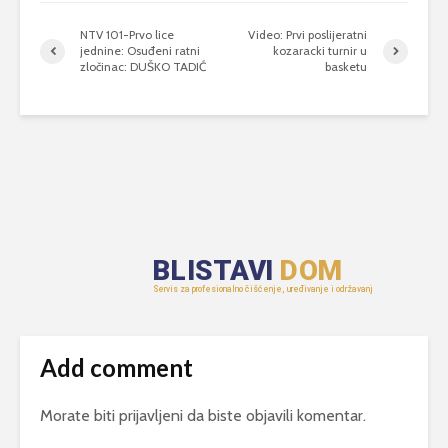
NTV 101-Prvo lice
Video: Prvi poslijeratni
jednine: Osuđeni ratni
kozaracki turnir u
zločinac: DUŠKO TADIĆ
basketu
Add comment
Morate biti
prijavljeni
da biste objavili komentar.