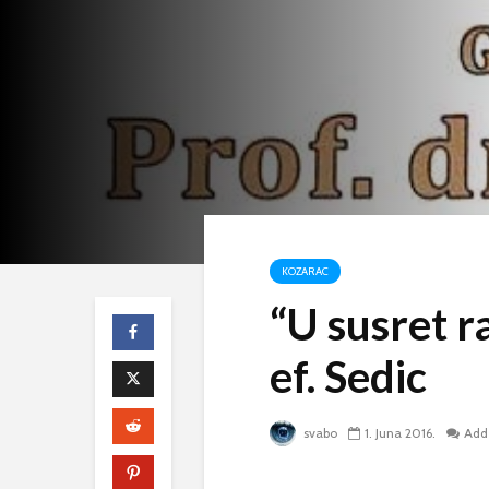
KOZARAC
“U susret r
ef. Sedic
svabo
1. Juna 2016.
Add