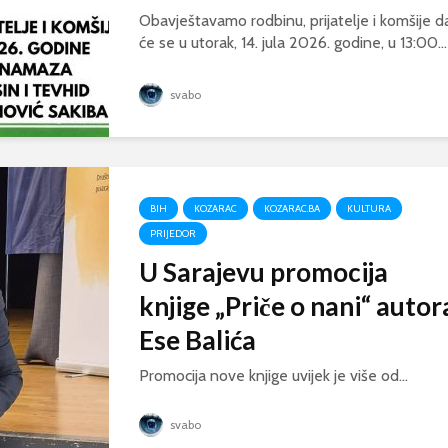
Obavještavamo rodbinu, prijatelje i komšije d
će se u utorak, 14. jula 2026. godine, u 13:00...
svabo
BIH
KOZARAC
KOZARAC.BA
KULTURA
PRIJEDOR
U Sarajevu promocija
knjige „Priče o nani“ autor
Ese Balića
Promocija nove knjige uvijek je više od...
svabo