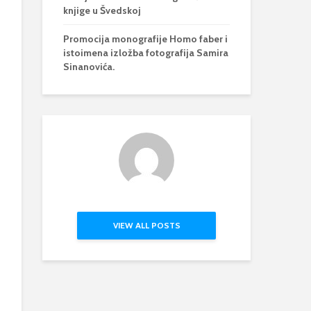
knjige u Švedskoj
Promocija monografije Homo faber i
istoimena izložba fotografija Samira
Sinanovića.
VIEW ALL POSTS