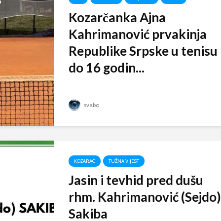
Kozarčanka Ajna
Kahrimanović prvakinja
Republike Srpske u tenisu
do 16 godin...
svabo
KOZARAC
TUŽNA VIJEST
Jasin i tevhid pred dušu
rhm. Kahrimanović (Sejdo)
Sakiba