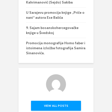
Kahrimanović (Sejdo) Sakiba
U Sarajevu promocija knjige „Priče o
nani“ autora Ese Balića
9. Sajam bosanskohercegovačke
knjige u Švedskoj
Promocija monografije Homo faber i
istoimena izložba fotografija Samira
Sinanovića.
VIEW ALL POSTS