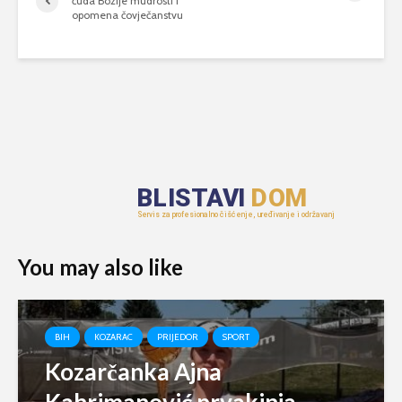
čuda Božije mudrosti i
opomena čovječanstvu
You may also like
BIH
KOZARAC
PRIJEDOR
SPORT
Kozarčanka Ajna
Kahrimanović prvakinja