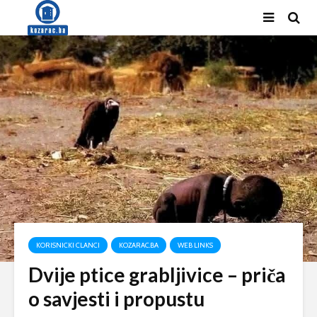
KORISNICKI CLANCI
KOZARAC.BA
WEB LINKS
Dvije ptice grabljivice – priča
o savjesti i propustu