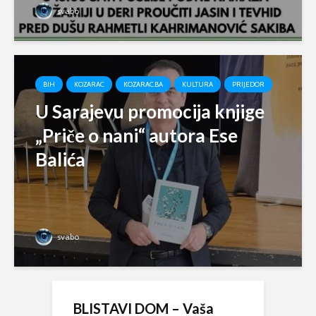
svabo
BIH
KOZARAC
KOZARAC.BA
KULTURA
PRIJEDOR
U Sarajevu promocija knjige
„Priče o nani“ autora Ese
Balića
svabo
BLISTAVI DOM – Vaša