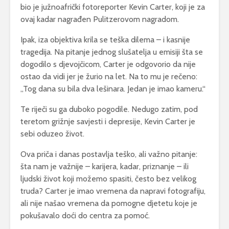
bio je južnoafrički fotoreporter Kevin Carter, koji je za
ovaj kadar nagrađen Pulitzerovom nagradom.
Ipak, iza objektiva krila se teška dilema – i kasnije
tragedija. Na pitanje jednog slušatelja u emisiji šta se
dogodilo s djevojčicom, Carter je odgovorio da nije
ostao da vidi jer je žurio na let. Na to mu je rečeno:
„Tog dana su bila dva lešinara. Jedan je imao kameru.“
Te riječi su ga duboko pogodile. Nedugo zatim, pod
teretom grižnje savjesti i depresije, Kevin Carter je
sebi oduzeo život.
Ova priča i danas postavlja teško, ali važno pitanje:
šta nam je važnije – karijera, kadar, priznanje – ili
ljudski život koji možemo spasiti, često bez velikog
truda? Carter je imao vremena da napravi fotografiju,
ali nije našao vremena da pomogne djetetu koje je
pokušavalo doći do centra za pomoć.