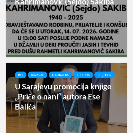
Kahrimanović (Sejdo) Sakiba
svabo
BIH
KOZARAC
KOZARAC.BA
KULTURA
PRIJEDOR
U Sarajevu promocija knjige
„Priče o nani“ autora Ese
Balića