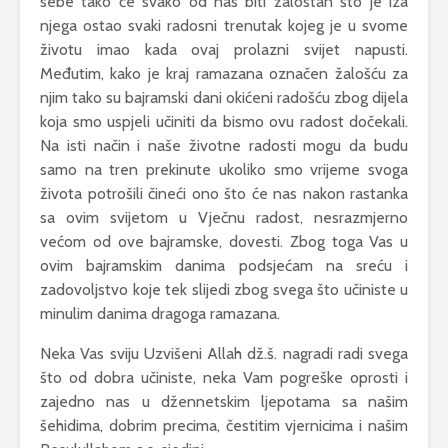
sebe tako će svako od nas biti žalostan što je iza
njega ostao svaki radosni trenutak kojeg je u svome
životu imao kada ovaj prolazni svijet napusti.
Međutim, kako je kraj ramazana označen žalošću za
njim tako su bajramski dani okićeni radošću zbog dijela
koja smo uspjeli učiniti da bismo ovu radost dočekali.
Na isti način i naše životne radosti mogu da budu
samo na tren prekinute ukoliko smo vrijeme svoga
života potrošili čineći ono što će nas nakon rastanka
sa ovim svijetom u Vječnu radost, nesrazmjerno
većom od ove bajramske, dovesti. Zbog toga Vas u
ovim bajramskim danima podsjećam na sreću i
zadovoljstvo koje tek slijedi zbog svega što učiniste u
minulim danima dragoga ramazana.
Neka Vas sviju Uzvišeni Allah dž.š. nagradi radi svega
što od dobra učiniste, neka Vam pogreške oprosti i
zajedno nas u džennetskim ljepotama sa našim
šehidima, dobrim precima, čestitim vjernicima i našim