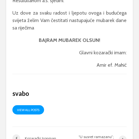
Resulullahom a.s. sjedini.
Uz dove za svaku radost i ljepotu ovoga i budućega
svijeta želim Vam čestitati nastupajuće mubarek dane
sa riječima
BAJRAM MUBAREK OLSUN!
Glavni kozarački imam:
Amir ef. Mahić
svabo
VIEW ALL POSTS
“U susret ramazanu”;
Kozarački Ironman