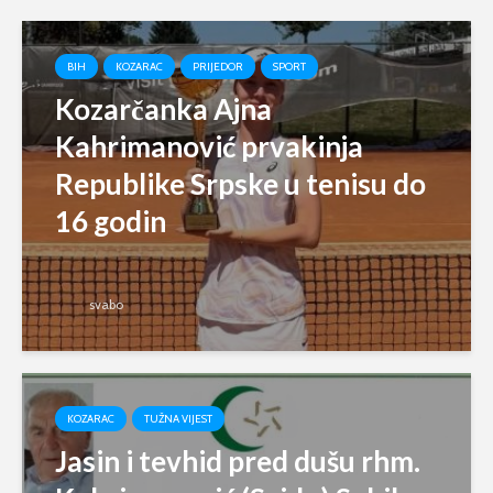
BIH
KOZARAC
PRIJEDOR
SPORT
Kozarčanka Ajna
Kahrimanović prvakinja
Republike Srpske u tenisu do
16 godin
svabo
KOZARAC
TUŽNA VIJEST
Jasin i tevhid pred dušu rhm.