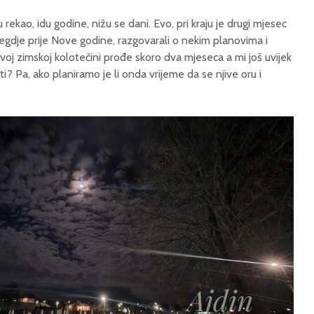
 rekao, idu godine, nižu se dani. Evo, pri kraju je drugi mjesec
negdje prije Nove godine, razgovarali o nekim planovima i
voj zimskoj kolotečini prođe skoro dva mjeseca a mi još uvijek
ti? Pa, ako planiramo je li onda vrijeme da se njive oru i