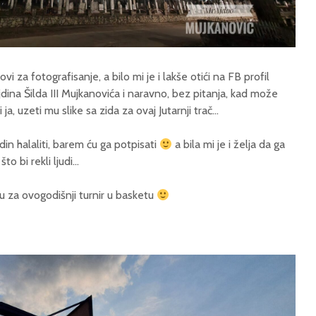
lovi za fotografisanje, a bilo mi je i lakše otići na FB profil
ina Šilda III Mujkanovića i naravno, bez pitanja, kad može
a, uzeti mu slike sa zida za ovaj Jutarnji trač…
in halaliti, barem ću ga potpisati
a bila mi je i želja da ga
to bi rekli ljudi…
u za ovogodišnji turnir u basketu