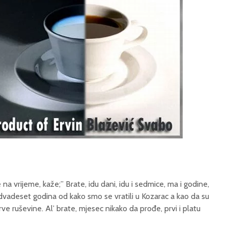
na vrijeme, kaže;” Brate, idu dani, idu i sedmice, ma i godine,
dvadeset godina od kako smo se vratili u Kozarac a kao da su
 prve ruševine. Al’ brate, mjesec nikako da prođe, prvi i platu