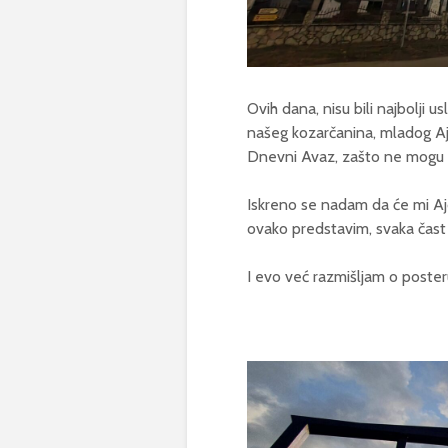
Ovih dana, nisu bili najbolji us
našeg kozarčanina, mladog Ajd
Dnevni Avaz, zašto ne mogu i j
Iskreno se nadam da će mi Ajd
ovako predstavim, svaka čast š
I evo već razmišljam o poster