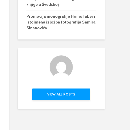
knjige u Švedskoj
Promocija monografije Homo faber i
istoimena izložba fotografija Samira
Sinanovića.
VIEW ALL POSTS