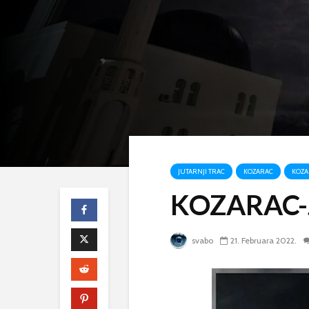
JUTARNJI TRAC
KOZARAC
KOZA
KOZARAC-J
svabo
21. Februara 2022.