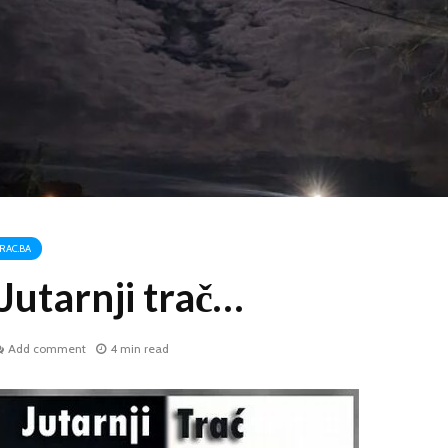
RAC.BA
utarnji trač…
Add comment
4 min read