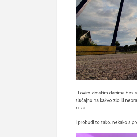
U ovim zimskim danima bez sn
slučajno na kakvo zlo ili nepr
kožu.
I probudi to tako, nekako s p