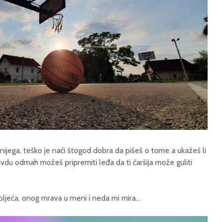
ijega, teško je naći štogod dobra da pišeš o tome a ukažeš li
avdu odmah možeš pripremiti leđa da ti čaršija može guliti
roljeća, onog mrava u meni i neda mi mira…