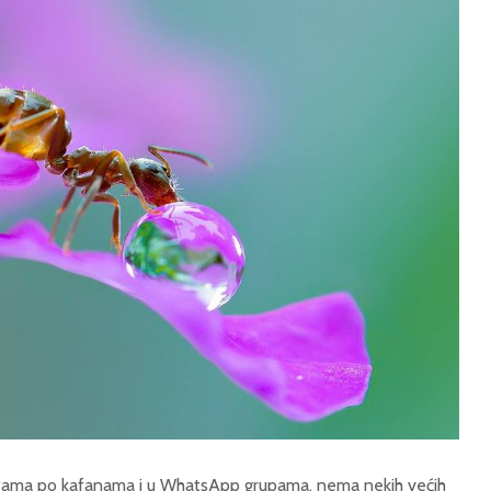
kafama po kafanama i u WhatsApp grupama, nema nekih većih