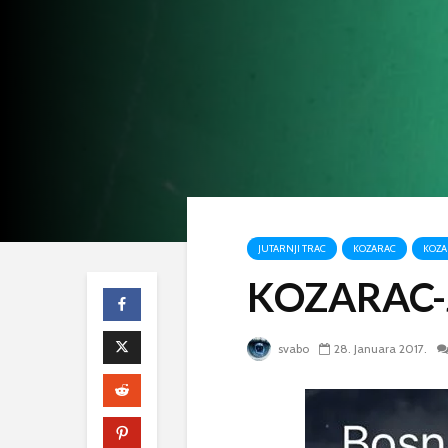
JUTARNJI TRAC
KOZARAC
KOZA
KOZARAC-J
svabo
28. Januara 2017.