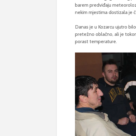
barem predviđaju meteorolozi a
nekim mjestima dostizala je č
Danas je u Kozarcu ujutro bil
pretežno oblačno, ali je tok
porast temperature.