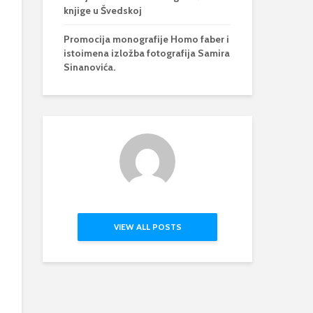
knjige u Švedskoj
Promocija monografije Homo faber i
istoimena izložba fotografija Samira
Sinanovića.
VIEW ALL POSTS