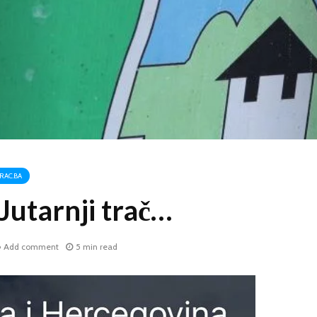
RAC.BA
utarnji trač…
Add comment
5 min read