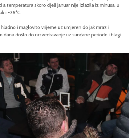
 temperatura skoro cijeli januar nije izlazila iz minusa, u
ak i -28°C.
o hladno i maglovito vrijeme uz umjeren do jak mraz i
om dana došlo do razvedravanje uz sunčane periode i blagi