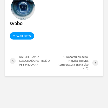
svabo
VIEW ALL POSTS
KAKO JE SAVEZ
U Kozarcu oblačno.
LOGORAŠA POTROŠIO
Najviša dnevna
PET MILIONA?
temperatura zraka oko
-1°C