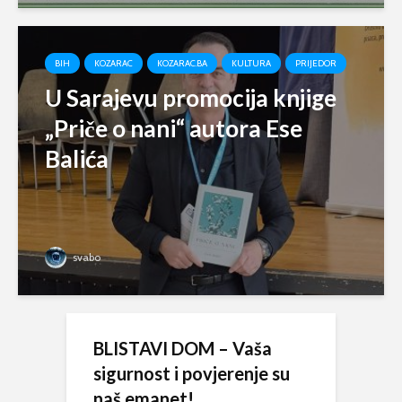
BIH
KOZARAC
KOZARAC.BA
KULTURA
PRIJEDOR
U Sarajevu promocija knjige
„Priče o nani“ autora Ese
Balića
svabo
BLISTAVI DOM – Vaša
sigurnost i povjerenje su
naš emanet!