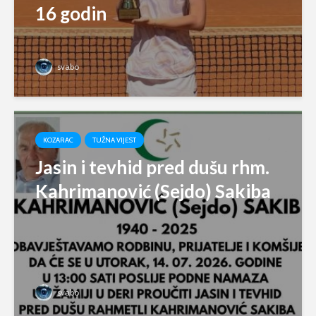
16 godin
svabo
KOZARAC
TUŽNA VIJEST
Jasin i tevhid pred dušu rhm.
Kahrimanović (Sejdo) Sakiba
svabo