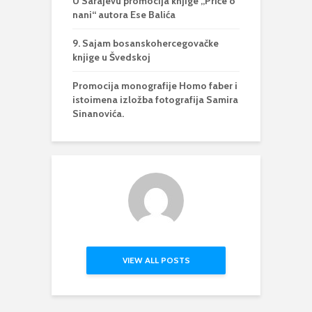
U Sarajevu promocija knjige „Priče o
nani“ autora Ese Balića
9. Sajam bosanskohercegovačke
knjige u Švedskoj
Promocija monografije Homo faber i
istoimena izložba fotografija Samira
Sinanovića.
VIEW ALL POSTS