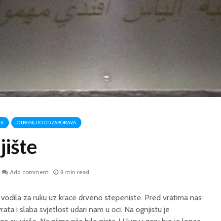
RA
OTRGNUTO OD ZABORAVA
ište
Add comment
9 min read
vodila za ruku uz krace drveno stepeniste. Pred vratima nas
rata i slaba svjetlost udari nam u oci. Na ognjistu je