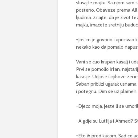
slusajte majku. Sa njom sam 
posteno. Obaveze prema Allahu
ljudima. Znajte, da je zivot t
majku, imacete sretniju buducn
-Jos im je govorio i upucivao 
nekako kao da pomalo napusta
Vani se cuo krupan kasalj i u
Prvi se pomolio Irfan, najstari
kasnije. Udjose i njihove zene
Saban priblizi ugarak usnama i
i potegnu. Dim se uz plamen s
-Djeco moja, jeste li se umori
-A gdje su Lutfija i Ahmed? St
-Eto ih pred kucom. Sad ce uc