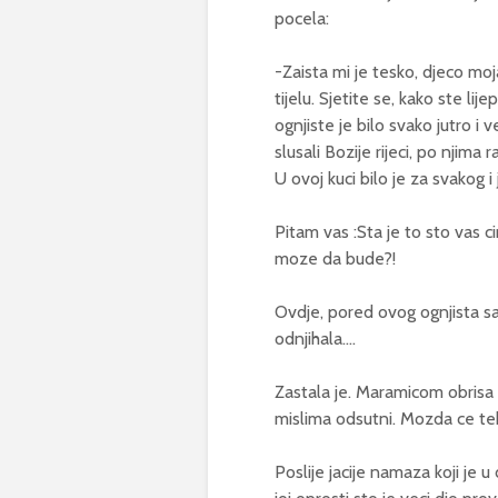
pocela:
-Zaista mi je tesko, djeco moja
tijelu. Sjetite se, kako ste li
ognjiste je bilo svako jutro i 
slusali Bozije rijeci, po njima r
U ovoj kuci bilo je za svakog i je
Pitam vas :Sta je to sto vas ci
moze da bude?!
Ovdje, pored ovog ognjista sa
odnjihala….
Zastala je. Maramicom obrisa cel
mislima odsutni. Mozda ce tek
Poslije jacije namaza koji je u