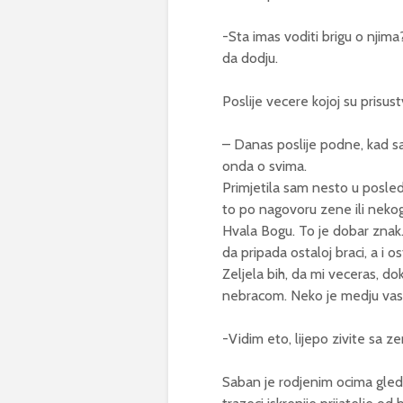
-Sta imas voditi brigu o njima
da dodju.
Poslije vecere kojoj su prisustv
– Danas poslije podne, kad sa
onda o svima.
Primjetila sam nesto u posledn
to po nagovoru zene ili nekog
Hvala Bogu. To je dobar znak.
da pripada ostaloj braci, a i ost
Zeljela bih, da mi veceras, do
nebracom. Neko je medju vas 
-Vidim eto, lijepo zivite sa 
Saban je rodjenim ocima gleda