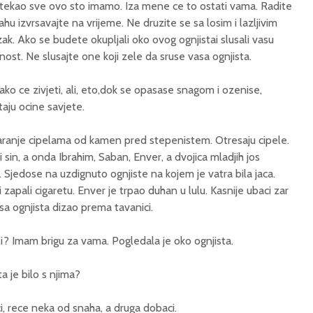
stekao sve ovo sto imamo. Iza mene ce to ostati vama. Radite
 izvrsavajte na vrijeme. Ne druzite se sa losim i lazljivim
ezak. Ako se budete okupljali oko ovog ognjistai slusali vasu
ost. Ne slusajte one koji zele da sruse vasa ognjista.
kako ce zivjeti, ali, eto,dok se opasase snagom i ozenise,
ju ocine savjete.
daranje cipelama od kamen pred stepenistem. Otresaju cipele.
ji sin, a onda Ibrahim, Saban, Enver, a dvojica mladjih jos
. Sjedose na uzdignuto ognjiste na kojem je vatra bila jaca.
 zapali cigaretu. Enver je trpao duhan u lulu. Kasnije ubaci zar
a ognjista dizao prema tavanici.
li? Imam brigu za vama. Pogledala je oko ognjista.
a je bilo s njima?
i, rece neka od snaha, a druga dobaci.