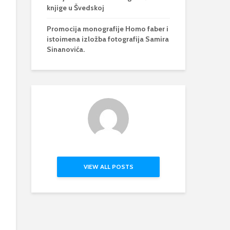
knjige u Švedskoj
Promocija monografije Homo faber i
istoimena izložba fotografija Samira
Sinanovića.
VIEW ALL POSTS