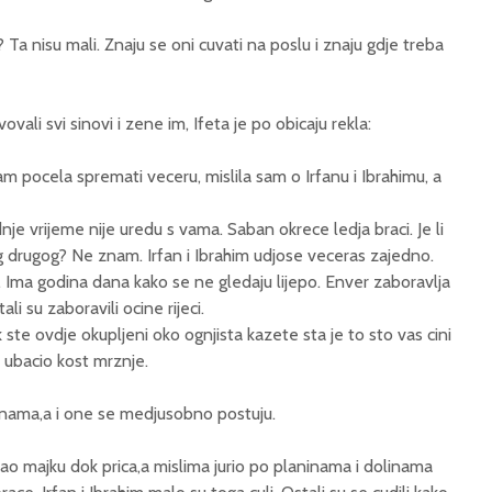
? Ta nisu mali. Znaju se oni cuvati na poslu i znaju gdje treba
ovali svi sinovi i zene im, Ifeta je po obicaju rekla:
m pocela spremati veceru, mislila sam o Irfanu i Ibrahimu, a
je vrijeme nije uredu s vama. Saban okrece ledja braci. Je li
 drugog? Ne znam. Irfan i Ibrahim udjose veceras zajedno.
 Ima godina dana kako se ne gledaju lijepo. Enver zaboravlja
ali su zaboravili ocine rijeci.
k ste ovdje okupljeni oko ognjista kazete sta je to sto vas cini
ubacio kost mrznje.
zenama,a i one se medjusobno postuju.
o majku dok prica,a mislima jurio po planinama i dolinama