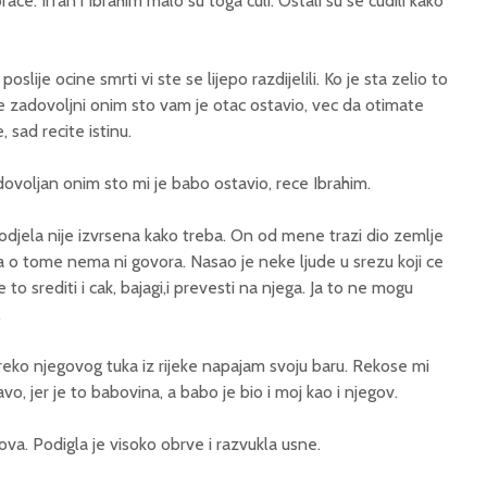
brace. Irfan i Ibrahim malo su toga culi. Ostali su se cudili kako
poslije ocine smrti vi ste se lijepo razdijelili. Ko je sta zelio to
ste zadovoljni onim sto vam je otac ostavio, vec da otimate
 sad recite istinu.
ovoljan onim sto mi je babo ostavio, rece Ibrahim.
odjela nije izvrsena kako treba. On od mene trazi dio zemlje
 o tome nema ni govora. Nasao je neke ljude u srezu koji ce
e to srediti i cak, bajagi,i prevesti na njega. Ja to ne mogu
.
eko njegovog tuka iz rijeke napajam svoju baru. Rekose mi
avo, jer je to babovina, a babo je bio i moj kao i njegov.
inova. Podigla je visoko obrve i razvukla usne.