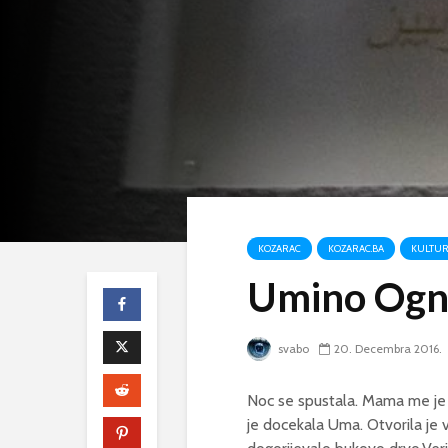
KOZARAC
KOZARAC.BA
KULTU
Umino Ognj
svabo
20. Decembra 2016.
Noc se spustala. Mama me je 
je docekala Uma. Otvorila je v