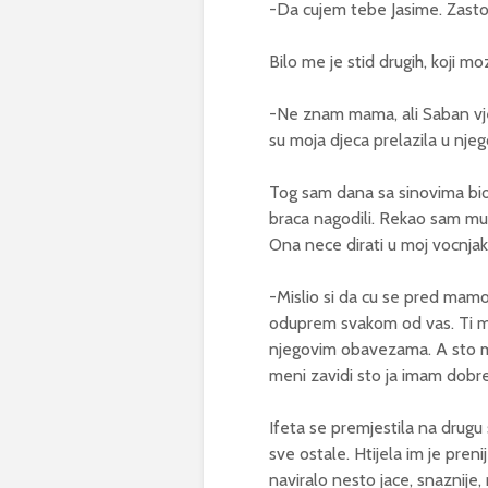
-Da cujem tebe Jasime. Zasto 
Bilo me je stid drugih, koji m
-Ne znam mama, ali Saban vje
su moja djeca prelazila u njeg
Tog sam dana sa sinovima bio
braca nagodili. Rekao sam mu i
Ona nece dirati u moj vocnjak
-Mislio si da cu se pred mam
oduprem svakom od vas. Ti m
njegovim obavezama. A sto m
meni zavidi sto ja imam dobre i
Ifeta se premjestila na drugu st
sve ostale. Htijela im je prenije
naviralo nesto jace, snaznije,