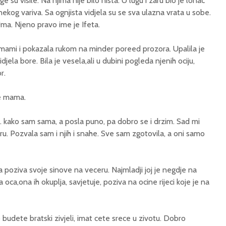
 su visile. Na njima nije bilo nista. U lugu i zaru bio je lonac
is nekog variva. Sa ognjista vidjela su se sva ulazna vrata u sobe.
Uma. Njeno pravo ime je Ifeta.
oj mami i pokazala rukom na minder poreed prozora. Upalila je
jela bore. Bila je vesela,ali u dubini pogleda njenih ociju,
r.
je mama.
s. kako sam sama, a posla puno, pa dobro se i drzim. Sad mi
ru. Pozvala sam i njih i snahe. Sve sam zgotovila, a oni samo
 poziva svoje sinove na veceru. Najmladji joj je negdje na
a oca,ona ih okuplja, savjetuje, poziva na ocine rijeci koje je na
o budete bratski zivjeli, imat cete srece u zivotu. Dobro