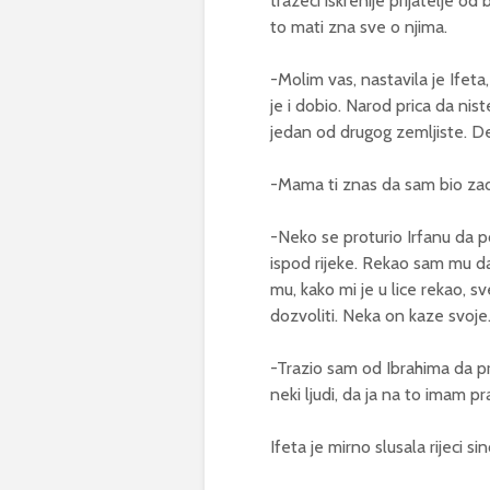
trazeci iskrenije prijatelje od 
to mati zna sve o njima.
-Molim vas, nastavila je Ifeta, 
je i dobio. Narod prica da ni
jedan od drugog zemljiste. De,
-Mama ti znas da sam bio zad
-Neko se proturio Irfanu da p
ispod rijeke. Rekao sam mu da
mu, kako mi je u lice rekao, sv
dozvoliti. Neka on kaze svoje
-Trazio sam od Ibrahima da pr
neki ljudi, da ja na to imam pr
Ifeta je mirno slusala rijeci s