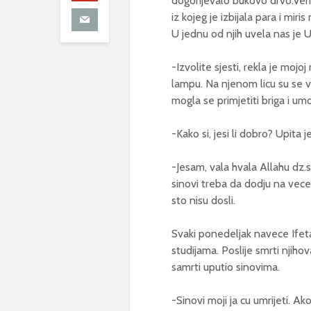
dogorijevalo bukovo drvo.Verige
iz kojeg je izbijala para i mir
U jednu od njih uvela nas je 
-Izvolite sjesti, rekla je moj
lampu. Na njenom licu su se vid
mogla se primjetiti briga i umo
-Kako si, jesi li dobro? Upita 
-Jesam, vala hvala Allahu dz.
sinovi treba da dodju na vece
sto nisu dosli.
Svaki ponedeljak navece Ifeta
studijama. Poslije smrti njihov
samrti uputio sinovima.
-Sinovi moji ja cu umrijeti. Ak