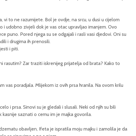
, vi to ne razumijete. Bol je ovdje, na srcu, u dusi u cijelom
jepo i udobno zivjeli dok je vas otac upravljao imanjem. Ovo
vece puno. Pored njega su se odgajali i rasli vasi djedovi. Oni su
adili i drugima ih prenosili.
sti i piti.
ni rasutim? Zar traziti iskrenijeg prijatelja od brata? Kako to
m vas poradjala. Mlijekom iz ovih prsa hranila. Na ovom krilu
o i prsa. Sinovi su je gledali i slusali. Neki od njih su bili
 kasnije saznati o cemu im je majka govorila.
 dzematu obavljen, Ifeta je ispratila moju majku i zamolila je da