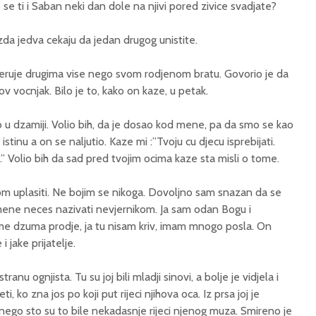
se ti i Saban neki dan dole na njivi pored zivice svadjate?
ozda jedva cekaju da jedan drugog unistite.
ruje drugima vise nego svom rodjenom bratu. Govorio je da
ov vocnjak. Bilo je to, kako on kaze, u petak.
 u dzamiji. Volio bih, da je dosao kod mene, pa da smo se kao
stinu a on se naljutio. Kaze mi :”Tvoju cu djecu isprebijati.
.” Volio bih da sad pred tvojim ocima kaze sta misli o tome.
om uplasiti. Ne bojim se nikoga. Dovoljno sam snazan da se
ene neces nazivati nevjernikom. Ja sam odan Bogu i
e dzuma prodje, ja tu nisam kriv, imam mnogo posla. On
 jake prijatelje.
ranu ognjista. Tu su joj bili mladji sinovi, a bolje je vidjela i
ti, ko zna jos po koji put rijeci njihova oca. Iz prsa joj je
 nego sto su to bile nekadasnje rijeci njenog muza. Smireno je