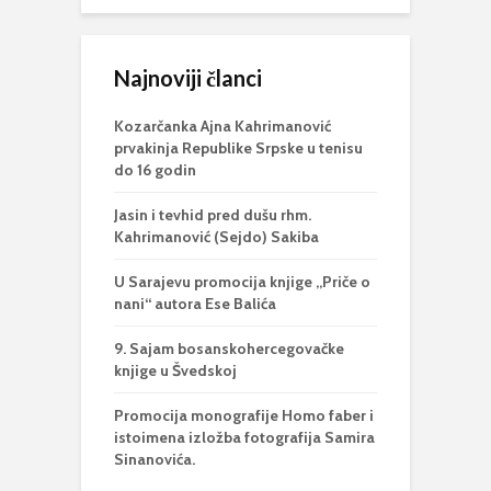
Najnoviji članci
Kozarčanka Ajna Kahrimanović
prvakinja Republike Srpske u tenisu
do 16 godin
Jasin i tevhid pred dušu rhm.
Kahrimanović (Sejdo) Sakiba
U Sarajevu promocija knjige „Priče o
nani“ autora Ese Balića
9. Sajam bosanskohercegovačke
knjige u Švedskoj
Promocija monografije Homo faber i
istoimena izložba fotografija Samira
Sinanovića.