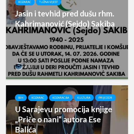
KOZARAC
TUŽNA VIJEST
Jasin i tevhid pred dušu rhm.
Kahrimanović (Sejdo) Sakiba
svabo
BIH
KOZARAC
KOZARAC.BA
KULTURA
PRIJEDOR
U Sarajevu promocija knjige
„Priče o nani“ autora Ese
Balića