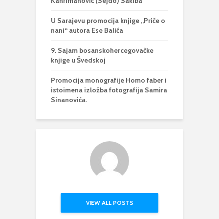
Kahrimanović (Sejdo) Sakiba
U Sarajevu promocija knjige „Priče o
nani“ autora Ese Balića
9. Sajam bosanskohercegovačke
knjige u Švedskoj
Promocija monografije Homo faber i
istoimena izložba fotografija Samira
Sinanovića.
VIEW ALL POSTS