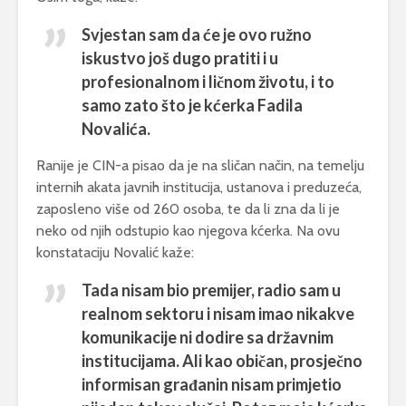
Svjestan sam da će je ovo ružno
iskustvo još dugo pratiti i u
profesionalnom i ličnom životu, i to
samo zato što je kćerka Fadila
Novalića.
Ranije je CIN-a pisao da je na sličan način, na temelju
internih akata javnih institucija, ustanova i preduzeća,
zaposleno više od 260 osoba, te da li zna da li je
neko od njih odstupio kao njegova kćerka. Na ovu
konstataciju Novalić kaže:
Tada nisam bio premijer, radio sam u
realnom sektoru i nisam imao nikakve
komunikacije ni dodire sa državnim
institucijama. Ali kao običan, prosječno
informisan građanin nisam primjetio