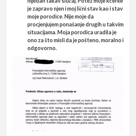
nijedan takav slučaj. Potez moje kćerke
je zapravo njen i moj lični stav kao i stav
moje porodice. Nije moje da
procjenjujem ponašanje drugih u takvim
situacijama. Moja porodica uradila je
ono za što misli da je pošteno, moralno i
odgovorno.