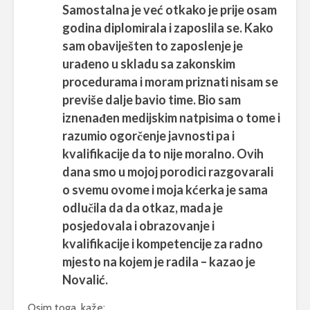
Samostalna je već otkako je prije osam
godina diplomirala i zaposlila se. Kako
sam obaviješten to zaposlenje je
urađeno u skladu sa zakonskim
procedurama i moram priznati nisam se
previše dalje bavio time. Bio sam
iznenađen medijskim natpisima o tome i
razumio ogorčenje javnosti pa i
kvalifikacije da to nije moralno. Ovih
dana smo u mojoj porodici razgovarali
o svemu ovome i moja kćerka je sama
odlučila da da otkaz, mada je
posjedovala i obrazovanje i
kvalifikacije i kompetencije za radno
mjesto na kojem je radila – kazao je
Novalić.
Osim toga, kaže: