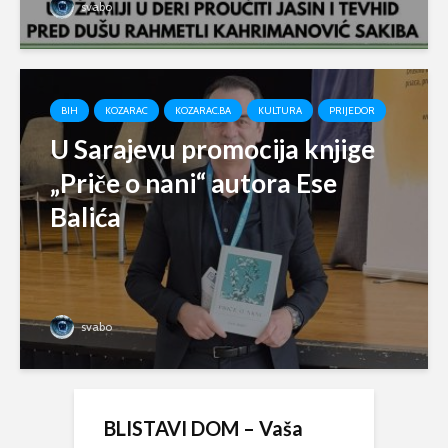
svabo
BIH
KOZARAC
KOZARAC.BA
KULTURA
PRIJEDOR
U Sarajevu promocija knjige
„Priče o nani“ autora Ese
Balića
svabo
BLISTAVI DOM – Vaša