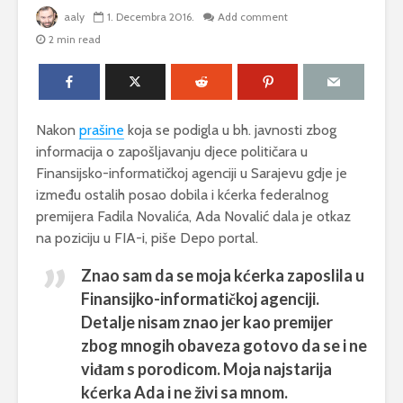
aaly
1. Decembra 2016.
Add comment
2 min read
Nakon
prašine
koja se podigla u bh. javnosti zbog
informacija o zapošljavanju djece političara u
Finansijsko-informatičkoj agenciji u Sarajevu gdje je
između ostalih posao dobila i kćerka federalnog
premijera Fadila Novalića, Ada Novalić dala je otkaz
na poziciju u FIA-i, piše Depo portal.
Znao sam da se moja kćerka zaposlila u
Finansijko-informatičkoj agenciji.
Detalje nisam znao jer kao premijer
zbog mnogih obaveza gotovo da se i ne
viđam s porodicom. Moja najstarija
kćerka Ada i ne živi sa mnom.