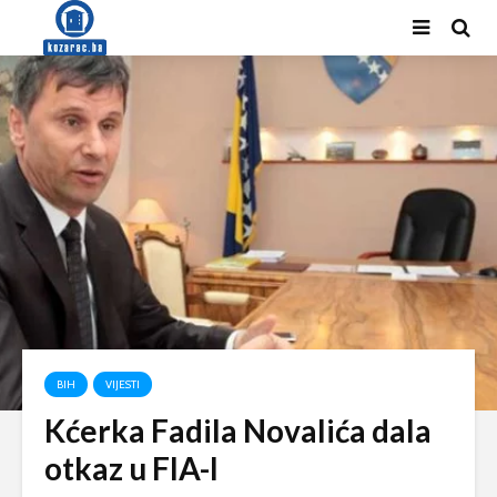
BIH
VIJESTI
Kćerka Fadila Novalića dala
otkaz u FIA-I