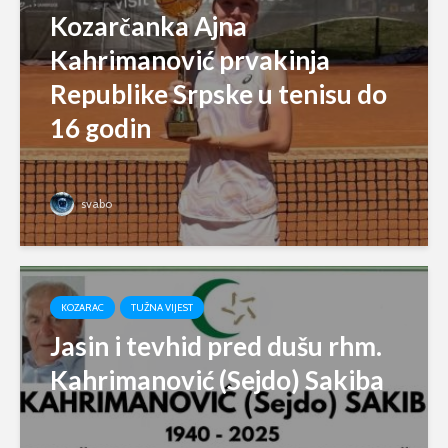
Kozarčanka Ajna
Kahrimanović prvakinja
Republike Srpske u tenisu do
16 godin
svabo
KOZARAC
TUŽNA VIJEST
Jasin i tevhid pred dušu rhm.
Kahrimanović (Sejdo) Sakiba