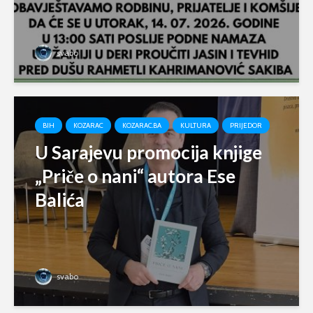
svabo
BIH
KOZARAC
KOZARAC.BA
KULTURA
PRIJEDOR
U Sarajevu promocija knjige
„Priče o nani“ autora Ese
Balića
svabo