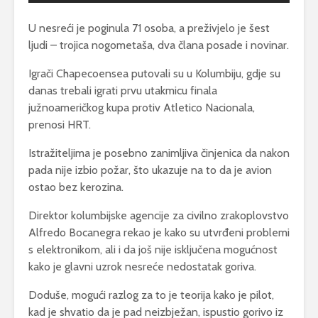
U nesreći je poginula 71 osoba, a preživjelo je šest
ljudi – trojica nogometaša, dva člana posade i novinar.
Igrači Chapecoensea putovali su u Kolumbiju, gdje su
danas trebali igrati prvu utakmicu finala
južnoameričkog kupa protiv Atletico Nacionala,
prenosi HRT.
Istražiteljima je posebno zanimljiva činjenica da nakon
pada nije izbio požar, što ukazuje na to da je avion
ostao bez kerozina.
Direktor kolumbijske agencije za civilno zrakoplovstvo
Alfredo Bocanegra rekao je kako su utvrđeni problemi
s elektronikom, ali i da još nije isključena mogućnost
kako je glavni uzrok nesreće nedostatak goriva.
Doduše, mogući razlog za to je teorija kako je pilot,
kad je shvatio da je pad neizbježan, ispustio gorivo iz