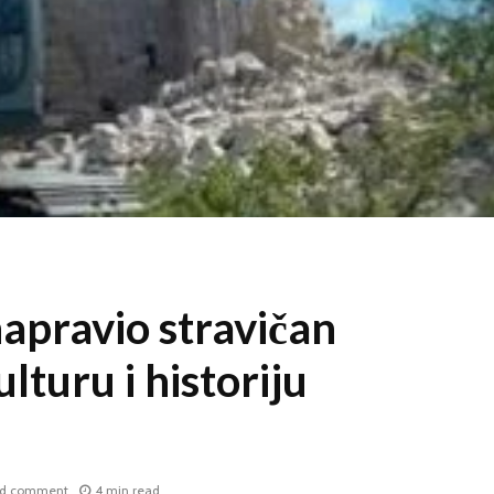
apravio stravičan
lturu i historiju
d comment
4 min read