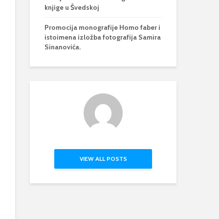
knjige u Švedskoj
Promocija monografije Homo faber i
istoimena izložba fotografija Samira
Sinanovića.
VIEW ALL POSTS