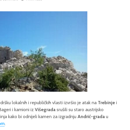
dršku lokalnih i republičkih vlasti izvršio je atak na
Trebinje
i
ageri i kamioni iz
Višegrada
srušili su staro austrijsko
inja kako bi odnijeli kamen za izgradnju
Andrić-grada
u
om
.