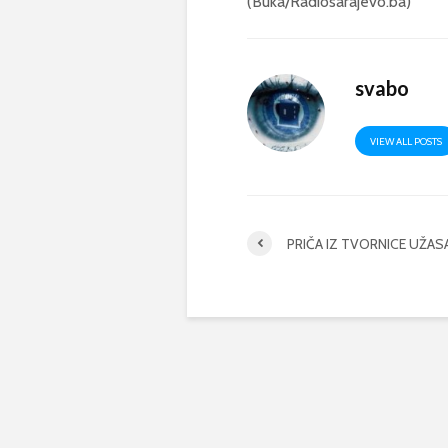
(Buka/Radiosarajevo.ba)
svabo
VIEW ALL POSTS
PRIČA IZ TVORNICE UŽAS