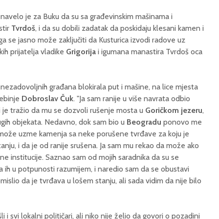
 navelo je za Buku da su sa građevinskim mašinama i
stir
Tvrdoš
, i da su dobili zadatak da poskidaju klesani kamen i
a se jasno može zaključiti da Kusturica izvodi radove uz
kih prijatelja vladike
Grigorija
i igumana manastira Tvrdoš oca
nezadovoljnih građana blokirala put i mašine, na lice mjesta
rebinje
Dobroslav Čuk
. "Ja sam ranije u više navrata odbio
ji je tražio da mu se dozvoli rušenje mosta u
Goričkom jezeru
,
drugih objekata. Nedavno, dok sam bio u
Beogradu
ponovo me
li može uzme kamenja sa neke porušene tvrđave za koju je
anju, i da je od ranije srušena. Ja sam mu rekao da može ako
e institucije. Saznao sam od mojih saradnika da su se
ja ih u potpunosti razumijem, i naredio sam da se obustavi
mislio da je tvrđava u lošem stanju, ali sada vidim da nije bilo
 svi lokalni političari, ali niko nije želio da govori o pozadini