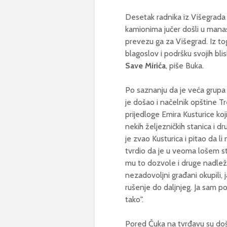
Desetak radnika iz Višegrada
kamionima jučer došli u mana
prevezu ga za Višegrad. Iz tog
blagoslov i podršku svojih blis
Save Mirića
, piše Buka.
Po saznanju da je veća grupa 
je došao i načelnik opštine T
prijedloge Emira Kusturice ko
nekih željezničkih stanica i 
je zvao Kusturica i pitao da 
tvrdio da je u veoma lošem st
mu to dozvole i druge nadležn
nezadovoljni građani okupili, 
rušenje do daljnjeg. Ja sam po
tako".
Pored Čuka na tvrđavu su došli i