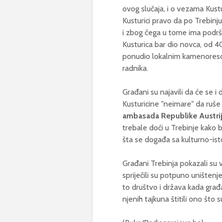
ovog slučaja, i o vezama Kus
Kusturici pravo da po Trebinju
i zbog čega u tome ima podršku 
Kusturica bar dio novca, od 4
ponudio lokalnim kamenoresci
radnika.
Građani su najavili da će se i d
Kusturicine "neimare" da ruše
ambasada Republike Austrij
trebale doći u Trebinje kako b
šta se događa sa kulturno-ist
Građani Trebinja pokazali su v
spriječili su potpuno unište
to društvo i država kada građa
njenih tajkuna štitili ono što 