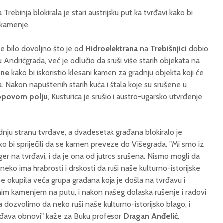
rebinja blokirala je stari austrijsku put ka tvrđavi kako bi
 kamenje.
je bilo dovoljno što je od
Hidroelektrana
na
Trebišnjici
dobio
Andrićgrada, već je odlučio da sruši više starih objekata na
ine
kako bi iskoristio klesani kamen za gradnju objekta koji će
. Nakon napuštenih starih kuća i štala koje su srušene u
opovom polju
, Kusturica je srušio i austro-ugarsko utvrđenje
ednju stranu tvrđave, a dvadesetak građana blokiralo je
o bi spriječili da se kamen preveze do Višegrada. "Mi smo iz
ager na tvrđavi, i da je ona od jutros srušena. Nismo mogli da
neko ima hrabrosti i drskosti da ruši naše kulturno-istorijske
e okupila veća grupa građana koja je došla na tvrđavu i
nim kamenjem na putu, i nakon našeg dolaska rušenje i radovi
 dozvolimo da neko ruši naše kulturno-istorijsko blago, i
rđava obnovi" kaže za Buku profesor
Dragan Anđelić
.