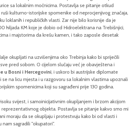
turice sa lokalnim moćnicima. Postavlja se pitanje otkud
 ruši kulturno-istorijske spomenike od neprocjenjivog značaja,
loklanih i republičkih vlasti. Zar nije bilo korisnije da je
00 hiljada KM koje je dobio od Hidroelektrana na Trebišnjici,
ma i majstorima da krešu kamen, i tako zaposle desetak
alje okupljati na uzvišenjima oko Trebinja kako bi spriječili
 sve pred sobom. O cijelom slučaju već je obavještena i
e u Bosni i Hercegovini
, i uskoro bi austrijske diplomate
i se na licu mjesta i u razgovoru sa lokalnim vlastima upoznali
orijskim spomenicima koji su sagrađeni prije 130 godina.
isoku svijest, i samoinicijativnim okupljanjem i brzom akcijom
nje reprezentativnog objekta. Postavlja se pitanje kakvo smo mi
ni moraju da se okupljaju i protestvuju kako bi od vlasti i
su nam sagradili "okupatori".