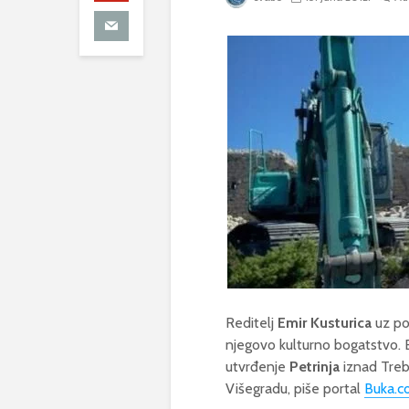
Reditelj
Emir Kusturica
uz po
njegovo kulturno bogatstvo. B
utvrđenje
Petrinja
iznad Treb
Višegradu, piše portal
Buka.c