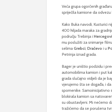
Veća grupa ogorčenih građana T
spriječila kamione da odvezu
Kako Buka navodi, Kusturici ni
400 hiljada maraka za gradnju 
području Trebinja i
Hercegov
mu poslužiti za snimanje filma
selima
Grebci
,
Dračevo
i u
P
Petrinja iznad grada.
Bager je uništio podzidu i pr
automobilima kamion i put kak
grada slučajno vidjeli da je b
vjerujemo šta se događa, i da 
spomenike. Samoinicijativno s
blokirala kamion sa natovare
su obustavljeni. Mi nećemo da
tražićemo da se porušena tv