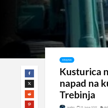
KRAJINA
Kusturica n
napad na ku
Trebinja
svabo
15. Juna 2012.
Ad