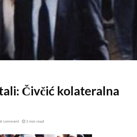
stali: Čivčić kolateralna
d comment
2 min read