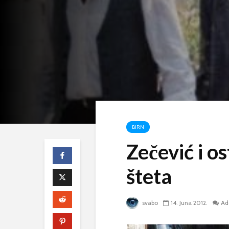
BIRN
Zečević i o
šteta
svabo
14. Juna 2012.
Ad