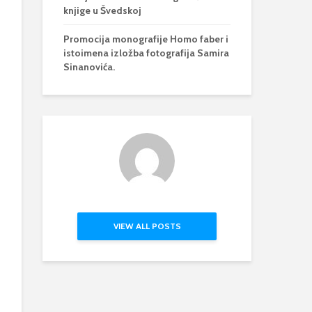
knjige u Švedskoj
Promocija monografije Homo faber i
istoimena izložba fotografija Samira
Sinanovića.
VIEW ALL POSTS