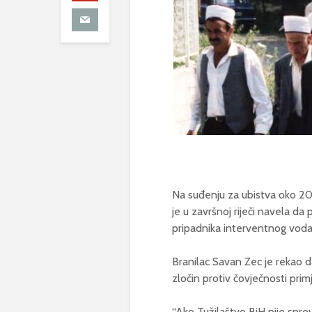
Na suđenju za ubistva oko 200
je u završnoj riječi navela d
pripadnika interventnog voda p
Branilac Savan Zec je rekao da
zločin protiv čovječnosti prim
“Ako Tužilaštvo BiH nije spr