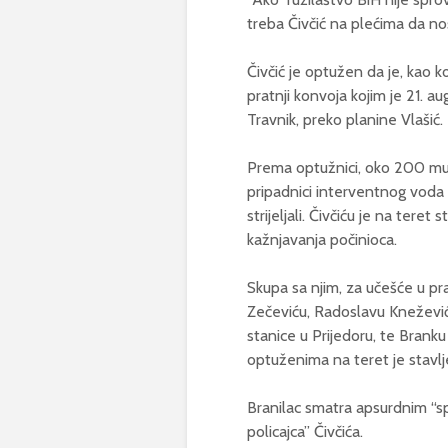
treba Čivčić na plećima da nos
Čivčić je optužen da je, kao
pratnji konvoja kojim je 21. au
Travnik, preko planine Vlašić.
Prema optužnici, oko 200 muš
pripadnici interventnog voda i
strijeljali. Čivčiću je na tere
kažnjavanja počinioca.
Skupa sa njim, za učešće u pra
Zečeviću, Radoslavu Knežević
stanice u Prijedoru, te Branku 
optuženima na teret je stavljen
Branilac smatra apsurdnim “
policajca” Čivčića.