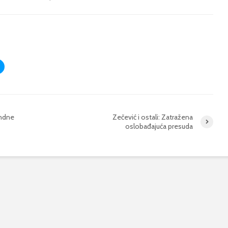
andne
Zečević i ostali: Zatražena
oslobađajuća presuda