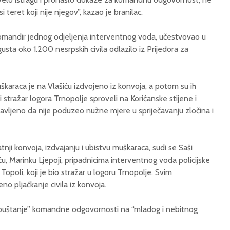
i teret koji nije njegov”, kazao je branilac.
 komandir jednog odjeljenja interventnog voda, učestvovao u
gusta oko 1.200 nesrpskih civila odlazilo iz Prijedora za
karaca je na Vlašiću izdvojeno iz konvoja, a potom su ih
 stražar logora Trnopolje sproveli na Korićanske stijene i
t stavljeno da nije poduzeo nužne mjere u spriječavanju zločina i
tnji konvoja, izdvajanju i ubistvu muškaraca, sudi se Saši
u, Marinku Ljepoji, pripadnicima interventnog voda policijske
Topoli, koji je bio stražar u logoru Trnopolje. Svim
o pljačkanje civila iz konvoja.
spuštanje” komandne odgovornosti na “mladog i nebitnog