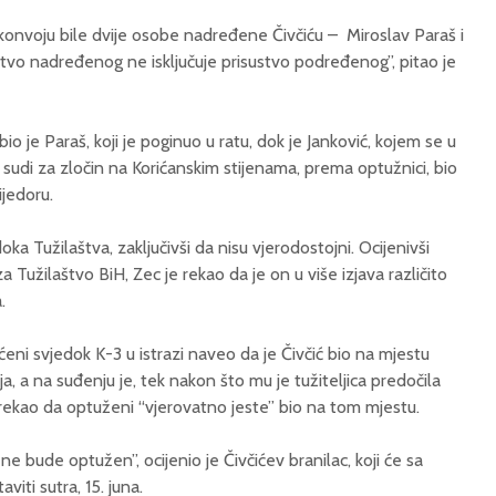
 konvoju bile dvije osobe nadređene Čivčiću – Miroslav Paraš i
tvo nadređenog ne isključuje prisustvo podređenog”, pitao je
 je Paraš, koji je poginuo u ratu, dok je Janković, kojem se u
di za zločin na Korićanskim stijenama, prema optužnici, bio
ijedoru.
oka Tužilaštva, zaključivši da nisu vjerodostojni. Ocijenivši
 Tužilaštvo BiH, Zec je rekao da je on u više izjava različito
.
eni svjedok K-3 u istrazi naveo da je Čivčić bio na mjestu
, a na suđenju je, tek nakon što mu je tužiteljica predočila
, rekao da optuženi “vjerovatno jeste” bio na tom mjestu.
ne bude optužen”, ocijenio je Čivčićev branilac, koji će sa
viti sutra, 15. juna.