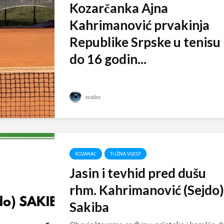
Kozarčanka Ajna
Kahrimanović prvakinja
Republike Srpske u tenisu
do 16 godin...
svabo
KOZARAC
TUŽNA VIJEST
Jasin i tevhid pred dušu
rhm. Kahrimanović (Sejdo)
Sakiba