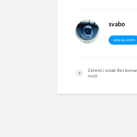
svabo
VIEW ALL POSTS
Zečević i ostali: Bez kom
moći