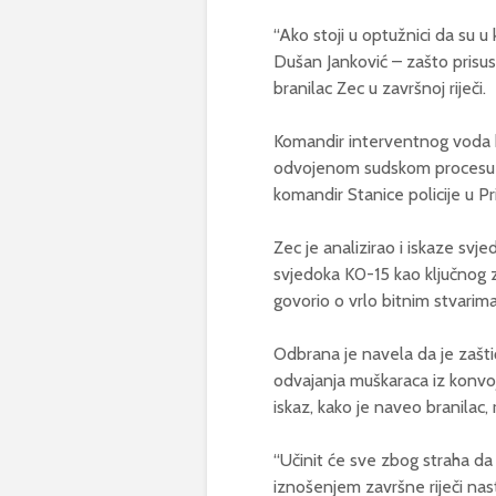
“Ako stoji u optužnici da su u
Dušan Janković – zašto prisus
branilac Zec u završnoj riječi.
Komandir interventnog voda bio
odvojenom sudskom procesu su
komandir Stanice policije u Pr
Zec je analizirao i iskaze svjed
svjedoka K0-15 kao ključnog za
govorio o vrlo bitnim stvarima
Odbrana je navela da je zaštić
odvajanja muškaraca iz konvoja
iskaz, kako je naveo branilac
“Učinit će sve zbog straha da 
iznošenjem završne riječi nasta