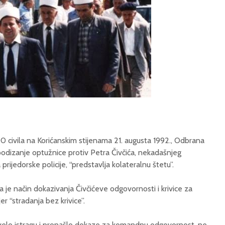
 civila na Korićanskim stijenama 21. augusta 1992., Odbrana
a podizanje optužnice protiv Petra Čivčića, nekadašnjeg
rijedorske policije, “predstavlja kolateralnu štetu”.
 je način dokazivanja Čivčićeve odgovornosti i krivice za
jer “stradanja bez krivice”.
ovelo istragu i pronašlo dokaze za komandnu odgovornost, ne