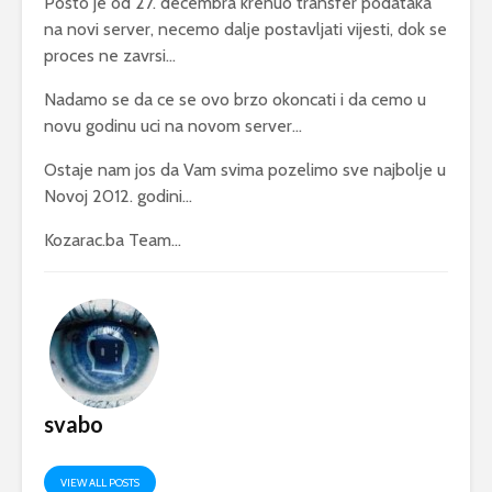
Posto je od 27. decembra krenuo transfer podataka
na novi server, necemo dalje postavljati vijesti, dok se
proces ne zavrsi…
Nadamo se da ce se ovo brzo okoncati i da cemo u
novu godinu uci na novom server…
Ostaje nam jos da Vam svima pozelimo sve najbolje u
Novoj 2012. godini…
Kozarac.ba Team…
svabo
VIEW ALL POSTS