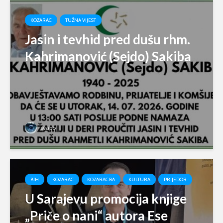
KOZARAC
TUŽNA VIJEST
Jasin i tevhid pred dušu rhm.
Kahrimanović (Sejdo) Sakiba
svabo
BIH
KOZARAC
KOZARAC.BA
KULTURA
PRIJEDOR
U Sarajevu promocija knjige
„Priče o nani“ autora Ese