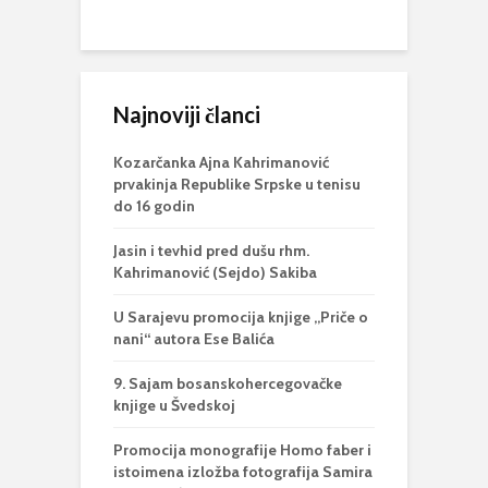
Najnoviji članci
Kozarčanka Ajna Kahrimanović
prvakinja Republike Srpske u tenisu
do 16 godin
Jasin i tevhid pred dušu rhm.
Kahrimanović (Sejdo) Sakiba
U Sarajevu promocija knjige „Priče o
nani“ autora Ese Balića
9. Sajam bosanskohercegovačke
knjige u Švedskoj
Promocija monografije Homo faber i
istoimena izložba fotografija Samira