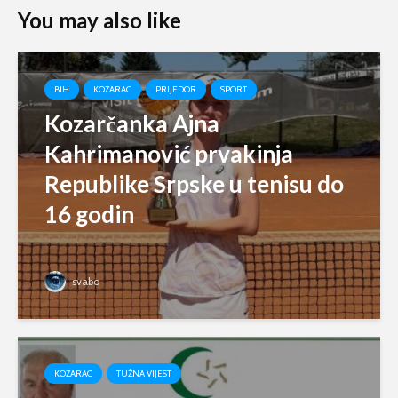
You may also like
BIH
KOZARAC
PRIJEDOR
SPORT
Kozarčanka Ajna
Kahrimanović prvakinja
Republike Srpske u tenisu do
16 godin
svabo
KOZARAC
TUŽNA VIJEST