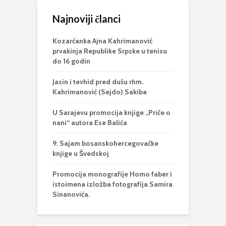
Najnoviji članci
Kozarčanka Ajna Kahrimanović
prvakinja Republike Srpske u tenisu
do 16 godin
Jasin i tevhid pred dušu rhm.
Kahrimanović (Sejdo) Sakiba
U Sarajevu promocija knjige „Priče o
nani“ autora Ese Balića
9. Sajam bosanskohercegovačke
knjige u Švedskoj
Promocija monografije Homo faber i
istoimena izložba fotografija Samira
Sinanovića.