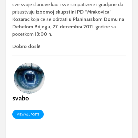
sve svoje clanove kao i sve simpatizere i gradjane da
prisustvuju
izbornoj skupstini PD “Mrakovica”-
Kozarac
koja ce se odrzati
u
Planinarskom Domu na
Debelom Brijegu, 27. decembra 2011.
godine sa
pocetkom
13:00 h
.
Dobro dosli!
svabo
VIEW ALL POSTS