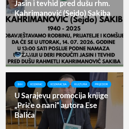
Jasin i tevhid pred dušu rhm.
Kahrimanović (Sejdo) Sakiba
svabo
BIH
KOZARAC
KOZARAC.BA
KULTURA
PRIJEDOR
U Sarajevu promocija knjige
„Priče o nani“ autora Ese
Balića