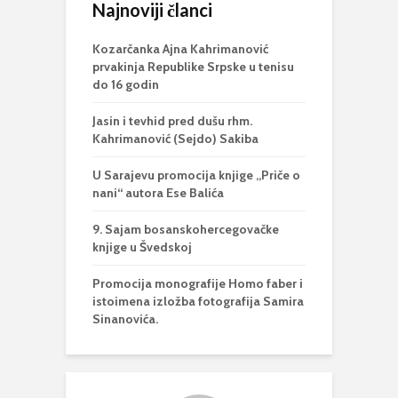
Najnoviji članci
Kozarčanka Ajna Kahrimanović
prvakinja Republike Srpske u tenisu
do 16 godin
Jasin i tevhid pred dušu rhm.
Kahrimanović (Sejdo) Sakiba
U Sarajevu promocija knjige „Priče o
nani“ autora Ese Balića
9. Sajam bosanskohercegovačke
knjige u Švedskoj
Promocija monografije Homo faber i
istoimena izložba fotografija Samira
Sinanovića.