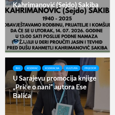
Kahrimanović (Sejdo) Sakiba
svabo
BIH
KOZARAC
KOZARAC.BA
KULTURA
PRIJEDOR
U Sarajevu promocija knjige
„Priče o nani“ autora Ese
Balića