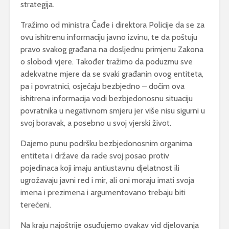
strategija.
Tražimo od ministra Čađe i direktora Policije da se za
ovu ishitrenu informaciju javno izvinu, te da poštuju
pravo svakog građana na dosljednu primjenu Zakona
o slobodi vjere. Također tražimo da poduzmu sve
adekvatne mjere da se svaki građanin ovog entiteta,
pa i povratnici, osjećaju bezbjedno – dočim ova
ishitrena informacija vodi bezbjedonosnu situaciju
povratnika u negativnom smjeru jer više nisu sigurni u
svoj boravak, a posebno u svoj vjerski život.
Dajemo punu podršku bezbjedonosnim organima
entiteta i države da rade svoj posao protiv
pojedinaca koji imaju antiustavnu djelatnost ili
ugrožavaju javni red i mir, ali oni moraju imati svoja
imena i prezimena i argumentovano trebaju biti
terećeni.
Na kraju najoštrije osuđujemo ovakav vid djelovanja