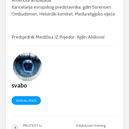
Američka ambasada
Kancelarija evropskog predstavnika, gdin Sorensen
Ombudsmen, Helsinški komitet, Međureligijsko vijeće
Predsjednik Medžlisa IZ Prijedor: Ajdin Ališković
svabo
VIEW ALL POSTS
PROTEST U
Edukacioni trening