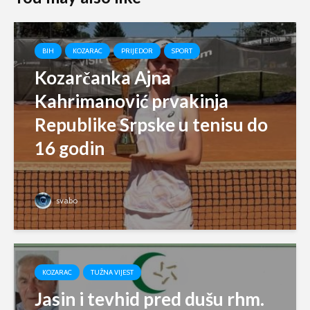
BIH
KOZARAC
PRIJEDOR
SPORT
Kozarčanka Ajna
Kahrimanović prvakinja
Republike Srpske u tenisu do
16 godin
svabo
KOZARAC
TUŽNA VIJEST
Jasin i tevhid pred dušu rhm.