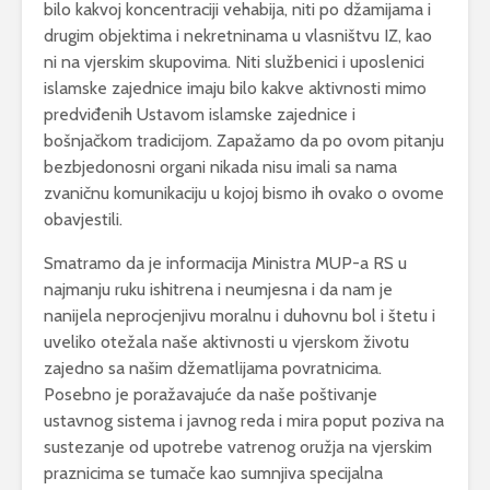
bilo kakvoj koncentraciji vehabija, niti po džamijama i
drugim objektima i nekretninama u vlasništvu IZ, kao
ni na vjerskim skupovima. Niti službenici i uposlenici
islamske zajednice imaju bilo kakve aktivnosti mimo
predviđenih Ustavom islamske zajednice i
bošnjačkom tradicijom. Zapažamo da po ovom pitanju
bezbjedonosni organi nikada nisu imali sa nama
zvaničnu komunikaciju u kojoj bismo ih ovako o ovome
obavjestili.
Smatramo da je informacija Ministra MUP-a RS u
najmanju ruku ishitrena i neumjesna i da nam je
nanijela neprocjenjivu moralnu i duhovnu bol i štetu i
uveliko otežala naše aktivnosti u vjerskom životu
zajedno sa našim džematlijama povratnicima.
Posebno je poražavajuće da naše poštivanje
ustavnog sistema i javnog reda i mira poput poziva na
sustezanje od upotrebe vatrenog oružja na vjerskim
praznicima se tumače kao sumnjiva specijalna