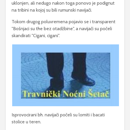
uklonjen, ali nedugo nakon toga ponovo je podignut
na tribini na kojoj su bili rumunski navijači.
Tokom drugog poluvremena pojavio se i transparent
"Bošnjaci su the bez otadžbine", a navijači su počeli
skandirati "Cigani, cigani".
Isprovocirani bh. navijači počeli su lomiti i bacati
stolice u teren.