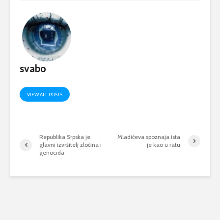
svabo
VIEW ALL POSTS
Republika Srpska je
Mladićeva spoznaja ista
glavni izvršitelj zločina i
je kao u ratu
genocida