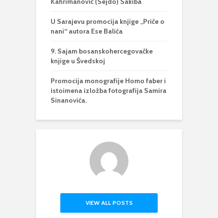
Kahrimanović (Sejdo) Sakiba
U Sarajevu promocija knjige „Priče o
nani“ autora Ese Balića
9. Sajam bosanskohercegovačke
knjige u Švedskoj
Promocija monografije Homo faber i
istoimena izložba fotografija Samira
Sinanovića.
VIEW ALL POSTS