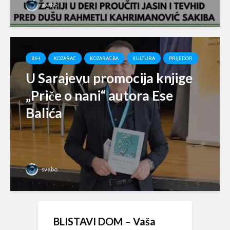
svabo
BIH
KOZARAC
KOZARAC.BA
KULTURA
PRIJEDOR
U Sarajevu promocija knjige
„Priče o nani“ autora Ese
Balića
svabo
BLISTAVI DOM – Vaša