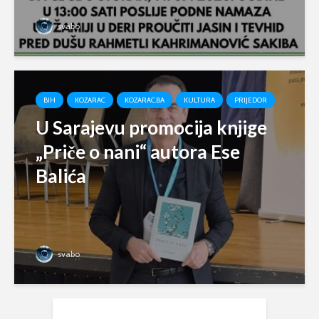
svabo
BIH
KOZARAC
KOZARAC.BA
KULTURA
PRIJEDOR
U Sarajevu promocija knjige
„Priče o nani“ autora Ese
Balića
svabo