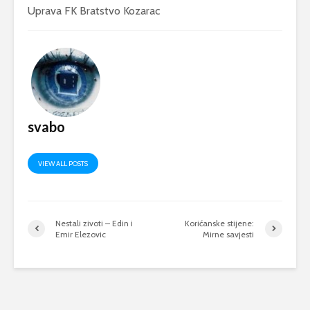
Uprava FK Bratstvo Kozarac
svabo
VIEW ALL POSTS
Nestali zivoti – Edin i
Korićanske stijene:
Emir Elezovic
Mirne savjesti