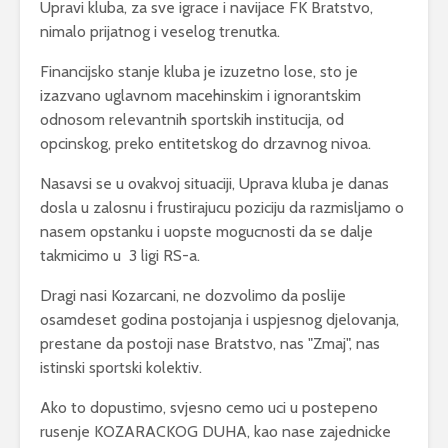
Upravi kluba, za sve igrace i navijace FK Bratstvo,
nimalo prijatnog i veselog trenutka.
Financijsko stanje kluba je izuzetno lose, sto je
izazvano uglavnom macehinskim i ignorantskim
odnosom relevantnih sportskih institucija, od
opcinskog, preko entitetskog do drzavnog nivoa.
Nasavsi se u ovakvoj situaciji, Uprava kluba je danas
dosla u zalosnu i frustirajucu poziciju da razmisljamo o
nasem opstanku i uopste mogucnosti da se dalje
takmicimo u 3 ligi RS-a.
Dragi nasi Kozarcani, ne dozvolimo da poslije
osamdeset godina postojanja i uspjesnog djelovanja,
prestane da postoji nase Bratstvo, nas "Zmaj", nas
istinski sportski kolektiv.
Ako to dopustimo, svjesno cemo uci u postepeno
rusenje KOZARACKOG DUHA, kao nase zajednicke