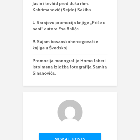
Jasin i tevhid pred dušu rhm.
Kahrimanović (Sejdo) Sakiba
U Sarajevu promocija knjige „Priče o
nani“ autora Ese Balića
9. Sajam bosanskohercegovačke
knjige u Švedskoj
Promocija monografije Homo faber i
istoimena izložba fotografija Samira
Sinanovića.
VIEW ALL POSTS