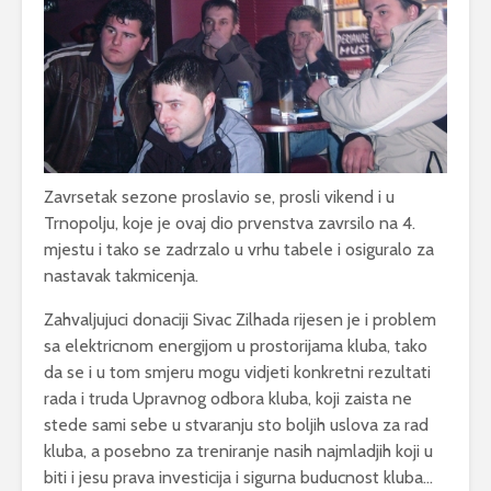
Zavrsetak sezone proslavio se, prosli vikend i u
Trnopolju, koje je ovaj dio prvenstva zavrsilo na 4.
mjestu i tako se zadrzalo u vrhu tabele i osiguralo za
nastavak takmicenja.
Zahvaljujuci donaciji Sivac Zilhada rijesen je i problem
sa elektricnom energijom u prostorijama kluba, tako
da se i u tom smjeru mogu vidjeti konkretni rezultati
rada i truda Upravnog odbora kluba, koji zaista ne
stede sami sebe u stvaranju sto boljih uslova za rad
kluba, a posebno za treniranje nasih najmladjih koji u
biti i jesu prava investicija i sigurna buducnost kluba…