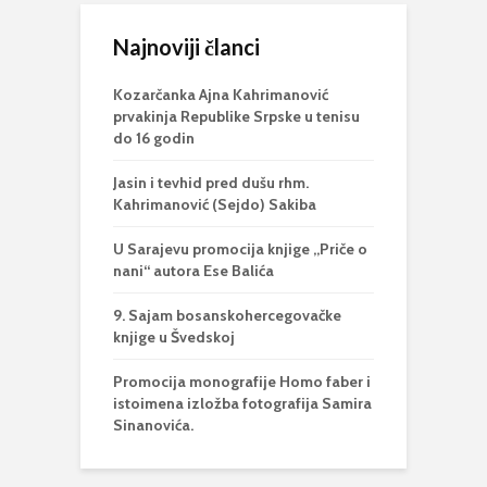
Najnoviji članci
Kozarčanka Ajna Kahrimanović
prvakinja Republike Srpske u tenisu
do 16 godin
Jasin i tevhid pred dušu rhm.
Kahrimanović (Sejdo) Sakiba
U Sarajevu promocija knjige „Priče o
nani“ autora Ese Balića
9. Sajam bosanskohercegovačke
knjige u Švedskoj
Promocija monografije Homo faber i
istoimena izložba fotografija Samira
Sinanovića.