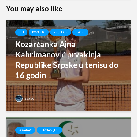
You may also like
BIH
KOZARAC
PRIJEDOR
SPORT
Kozarčanka Ajna
Kahrimanović prvakinja
Republike Srpske u tenisu do
16 godin
svabo
KOZARAC
TUŽNA VIJEST