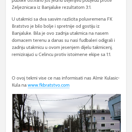
publike ostvario jos jednu uvjerljivu pobjedu protiv
Zeljeznicara iz Banjaluke rezultatom 3:1.
U utakmici sa dva sasvim razlicita poluvremena FK
Bratstvo je bilo bolje i spretnije od gostiju iz
Banjaluke. Bila je ovo zadnja utakmica na nasem
domacem terenu a danas su nasi fudbaleri odigrali i
zadnju utakmicu u ovom jesenjem dijelu takmicenj,
remizirajuci u Celincu protiv istoimene ekipe sa 1:1.
O ovoj tekmi vise ce nas informisati nas Almir Kulasic-
Kula na
www.fkbratstvo.com