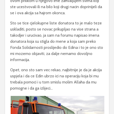
ovom prilikom u njegovo ime zahvaljujem svima koji
ste ucestvovali ili na bilo koji drugi nacin doprinijeli da
se i ova akcija sa hajrom okonca.
Sto se tice cjelokupne liste donatora to je malo teze
uskladiti, posto se novac prikupljao na vise strana a
takodjer i urucivao, ja sam na forumu napisao imena
donatora koja su stigla do mene a koja sam preko
Fonda Solidarnosti proslijedio do Edina i to je ono sto
mi mozemo objaviti, za dalje nemamo dovoljno
informacija.
Opet, ono sto sam vec rekao, najbitnije je da je akcija
uspjela i da ce Edin ubrzo ici na operaciju koja bi mu
trebala pomoci i u tom smislu molim Allaha da mu
pomogne i da ga izlijeci…