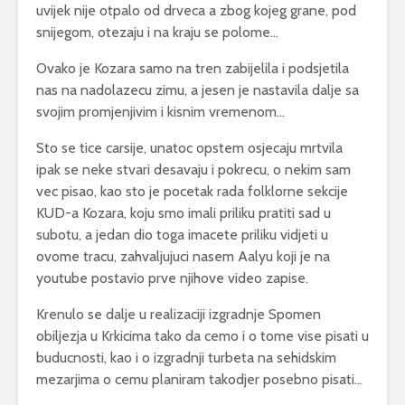
uvijek nije otpalo od drveca a zbog kojeg grane, pod
snijegom, otezaju i na kraju se polome…
Ovako je Kozara samo na tren zabijelila i podsjetila
nas na nadolazecu zimu, a jesen je nastavila dalje sa
svojim promjenjivim i kisnim vremenom…
Sto se tice carsije, unatoc opstem osjecaju mrtvila
ipak se neke stvari desavaju i pokrecu, o nekim sam
vec pisao, kao sto je pocetak rada folklorne sekcije
KUD-a Kozara, koju smo imali priliku pratiti sad u
subotu, a jedan dio toga imacete priliku vidjeti u
ovome tracu, zahvaljujuci nasem Aalyu koji je na
youtube postavio prve njihove video zapise.
Krenulo se dalje u realizaciji izgradnje Spomen
obiljezja u Krkicima tako da cemo i o tome vise pisati u
buducnosti, kao i o izgradnji turbeta na sehidskim
mezarjima o cemu planiram takodjer posebno pisati…