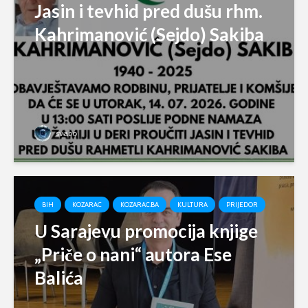
Jasin i tevhid pred dušu rhm.
Kahrimanović (Sejdo) Sakiba
svabo
BIH
KOZARAC
KOZARAC.BA
KULTURA
PRIJEDOR
U Sarajevu promocija knjige
„Priče o nani“ autora Ese
Balića