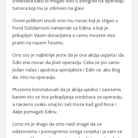
sredstava kako bi mogao otici u Beograd na operaciju
tumora koji mu je otkriven na glavi.
Ovom prilikom urucili smo mu novac koji je stigao u
Fond Solidarnosti namjenski za Edina, a koji je
prikupljen Vasim donacijama o cemu mozete vise
pratiti na nasem forumu.
Ono sto je najbitnije jeste da je ova akcija uspjela i da
Edin ima novac da plati operaciju. Ceka se jos samo
jedan nalaz i uputnica specijaliste i Edin ce, ako Bog
da, otici na operaciju.
Mozemo konstatovati da je akcija ujedno i zavrsena,
barem sto se tice prikupljanja sredstava za operaciju,
a naravno svako onaj ko zeli moze kad god hoce i
dalje pomagati Edinu.
Licno mi je drago da smo nasli snage da se
odazovemo i pomognemo ovoga covjeka i ja vam se