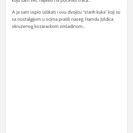
koju sam vec najavio na pocetku traca…
A ja sam uspio uslikati i ovu dvojicu “starih kuka” koji su
sa nostalgijom u ocima pratili naseg Hamdu Joldica
okruzenog kozarackom omladinom…