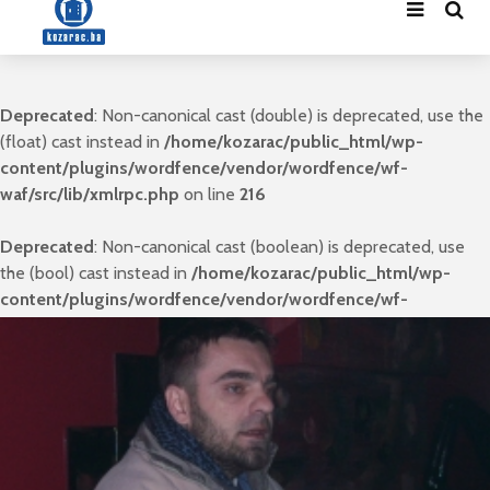
Deprecated
: Non-canonical cast (double) is deprecated, use the
(float) cast instead in
/home/kozarac/public_html/wp-
content/plugins/wordfence/vendor/wordfence/wf-
waf/src/lib/xmlrpc.php
on line
216
Deprecated
: Non-canonical cast (boolean) is deprecated, use
the (bool) cast instead in
/home/kozarac/public_html/wp-
content/plugins/wordfence/vendor/wordfence/wf-
waf/src/lib/xmlrpc.php
on line
235