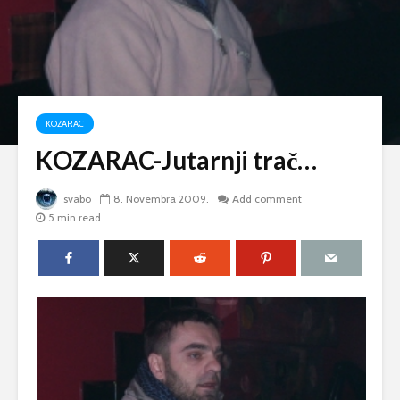
KOZARAC
KOZARAC-Jutarnji trač…
svabo
8. Novembra 2009.
Add comment
5 min read