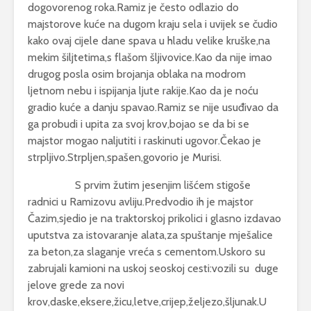
dogovorenog roka.Ramiz je često odlazio do
majstorove kuće na dugom kraju sela i uvijek se čudio
kako ovaj cijele dane spava u hladu velike kruške,na
mekim šiljtetima,s flašom šljivovice.Kao da nije imao
drugog posla osim brojanja oblaka na modrom
ljetnom nebu i ispijanja ljute rakije.Kao da je noću
gradio kuće a danju spavao.Ramiz se nije usuđivao da
ga probudi i upita za svoj krov,bojao se da bi se
majstor mogao naljutiti i raskinuti ugovor.Čekao je
strpljivo.Strpljen,spašen,govorio je Murisi.
S prvim žutim jesenjim lišćem stigoše
radnici u Ramizovu avliju.Predvodio ih je majstor
Čazim,sjedio je na traktorskoj prikolici i glasno izdavao
uputstva za istovaranje alata,za spuštanje mješalice
za beton,za slaganje vreća s cementom.Uskoro su
zabrujali kamioni na uskoj seoskoj cesti:vozili su duge
jelove grede za novi
krov,daske,eksere,žicu,letve,crijep,željezo,šljunak.U