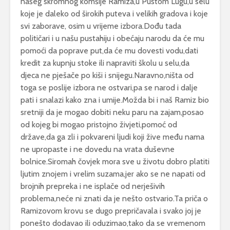
našeg skromnog komšije Ramiza,u Pustom Lugu,u selu
koje je daleko od širokih puteva i velikih gradova i koje
svi zaborave, osim u vrijeme izbora.Dođu tada
političari i u našu pustahiju i obećaju narodu da će mu
pomoći da poprave put,da će mu dovesti vodu,dati
kredit za kupnju stoke ili napraviti školu u selu,da
djeca ne pješače po kiši i snijegu.Naravno,ništa od
toga se poslije izbora ne ostvari,pa se narod i dalje
pati i snalazi kako zna i umije.Možda bi i naš Ramiz bio
sretniji da je mogao dobiti neku paru na zajam,posao
od kojeg bi mogao pristojno živjeti,pomoć od
države,da ga zli i pokvareni ljudi koji žive među nama
ne upropaste i ne dovedu na vrata duševne
bolnice.Siromah čovjek mora sve u životu dobro platiti
ljutim znojem i vrelim suzama,jer ako se ne napati od
brojnih prepreka i ne isplače od nerješivih
problema,neće ni znati da je nešto ostvario.Ta priča o
Ramizovom krovu se dugo prepričavala i svako joj je
ponešto dodavao ili oduzimao,tako da se vremenom