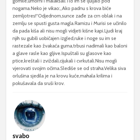
gomile,umorni i malaksali.Tlo im se ljuljalo pod
nogama.Neko je vikao:,,Ako padnu s krova biće
zemljotres!“Odjednom,sunce zađe za crn oblak i na
zemlju se spusti gusta magla.Ramizu i Murisi se učinilo
da pada kiša ali nisu mogli vidjeti kišne kapi.Ljudi kraj
njih su gubili uobičajen izgled,ruke i noge su im se
rastezale kao žvakaća guma,trbusi nadimali kao baloni
a glave rasle kao gljive.Ispuštali su glasove kao
ptice,kreštali i zviždali,cijukali i cvrkutali.Nisu mogli
vjerovati svojim očima.Slediše se od straha.Velika siva
orlušina sjedila je na krovu kuće,mahala krilima i
pokušavala da sruši krov.
svabo