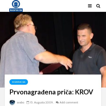
KOZARAC.BA
Prvonagrađena priča: KROV
svabo
15. Augusta 2009.
Add comment