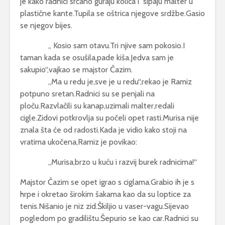
je kako radnici srčano guraju kolica i sipaju malter u
plastične kante.Tupila se oštrica njegove srdžbe.Gasio
se njegov bijes.
,, Kosio sam otavu.Tri njive sam pokosio.I
taman kada se osušila,pade kiša.Jedva sam je
sakupio“,vajkao se majstor Čazim.
,,Ma u redu je,sve je u redu“,rekao je Ramiz
potpuno sretan.Radnici su se penjali na
ploču.Razvlačili su kanap,uzimali malter,redali
cigle.Zidovi potkrovlja su počeli opet rasti.Murisa nije
znala šta će od radosti.Kada je vidio kako stoji na
vratima ukočena,Ramiz je povikao:
,,Murisa,brzo u kuću i razvij burek radnicima!“
Majstor Čazim se opet igrao s ciglama.Grabio ih je s
hrpe i okretao širokim šakama kao da su loptice za
tenis.Nišanio je niz zid.Škiljio u vaser-vagu.Sijevao
pogledom po gradilištu.Šepurio se kao car.Radnici su