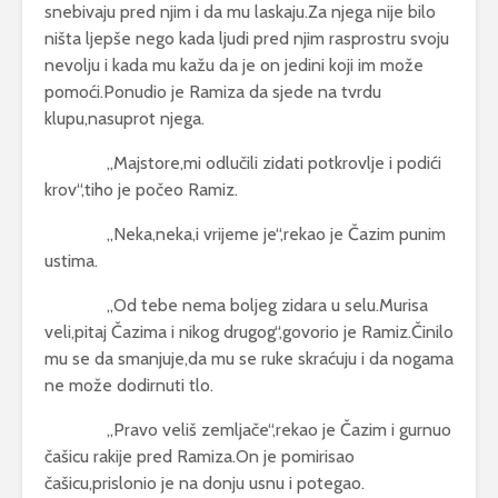
snebivaju pred njim i da mu laskaju.Za njega nije bilo
ništa ljepše nego kada ljudi pred njim rasprostru svoju
nevolju i kada mu kažu da je on jedini koji im može
pomoći.Ponudio je Ramiza da sjede na tvrdu
klupu,nasuprot njega.
,,Majstore,mi odlučili zidati potkrovlje i podići
krov“,tiho je počeo Ramiz.
,,Neka,neka,i vrijeme je“,rekao je Čazim punim
ustima.
,,Od tebe nema boljeg zidara u selu.Murisa
veli,pitaj Čazima i nikog drugog“,govorio je Ramiz.Činilo
mu se da smanjuje,da mu se ruke skraćuju i da nogama
ne može dodirnuti tlo.
,,Pravo veliš zemljače“,rekao je Čazim i gurnuo
čašicu rakije pred Ramiza.On je pomirisao
čašicu,prislonio je na donju usnu i potegao.