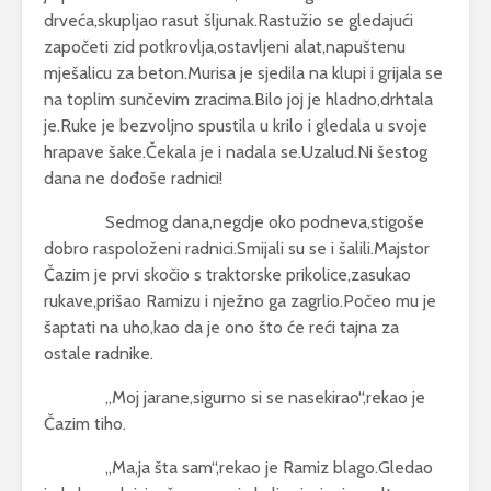
drveća,skupljao rasut šljunak.Rastužio se gledajući
započeti zid potkrovlja,ostavljeni alat,napuštenu
mješalicu za beton.Murisa je sjedila na klupi i grijala se
na toplim sunčevim zracima.Bilo joj je hladno,drhtala
je.Ruke je bezvoljno spustila u krilo i gledala u svoje
hrapave šake.Čekala je i nadala se.Uzalud.Ni šestog
dana ne dođoše radnici!
Sedmog dana,negdje oko podneva,stigoše
dobro raspoloženi radnici.Smijali su se i šalili.Majstor
Čazim je prvi skočio s traktorske prikolice,zasukao
rukave,prišao Ramizu i nježno ga zagrlio.Počeo mu je
šaptati na uho,kao da je ono što će reći tajna za
ostale radnike.
,,Moj jarane,sigurno si se nasekirao“,rekao je
Čazim tiho.
,,Ma,ja šta sam“,rekao je Ramiz blago.Gledao