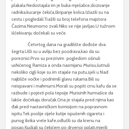
plakala.Nedostajala im je buka mješalice,dozivanje
radnika,kucanje čekića,škripanje kolica.Izlazili su na
cestu i pogledali.Tražili su broj telefona majstora
Čazima.Neumorno zvali.Niko se nije javljao.U tužnom
iščekivanju dočekali su veče.
Četvrtog dana na gradilište dođoše dva
šegrta.Ušli su u avliju bez pozdrava,kao da su
poreznici.Prvo su prezrivim pogledom ošinuli
ushićenog Ramiza a onda nasmijanu Murisu,šutnuli
nekoliko cigli koje su im stajale na putu,sjeli u hlad
najbliže voćke i podnimili glavu rukama.Bili su
neispavani i mahmurni.Morali su popiti crnu kafu da se
razbude i pojesti pola tepsije Murisinih hurmašice da
lakše dočekaju doručak.Ona je stajala pred njima kao
đak pred nastavničkom komisijom na popravnom
ispitu.Tek poslije cijele kutije ispušenih cigareta i
punog ibrika vrele kafe,odlučili su da krenu na
posao.Kuckali su čekićem po drvenoj oplati,mjerili