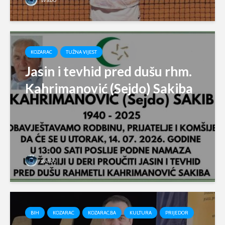
KOZARAC
TUŽNA VIJEST
Jasin i tevhid pred dušu rhm.
Kahrimanović (Sejdo) Sakiba
svabo
BIH
KOZARAC
KOZARAC.BA
KULTURA
PRIJEDOR