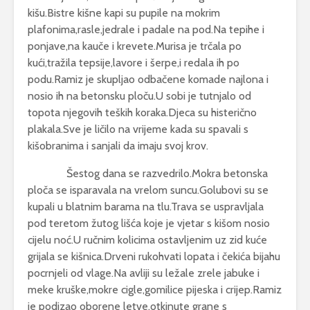
kišu.Bistre kišne kapi su pupile na mokrim
plafonima,rasle,jedrale i padale na pod.Na tepihe i
ponjave,na kauče i krevete.Murisa je trčala po
kući,tražila tepsije,lavore i šerpe,i redala ih po
podu.Ramiz je skupljao odbačene komade najlona i
nosio ih na betonsku ploču.U sobi je tutnjalo od
topota njegovih teških koraka.Djeca su histerično
plakala.Sve je ličilo na vrijeme kada su spavali s
kišobranima i sanjali da imaju svoj krov.
Šestog dana se razvedrilo.Mokra betonska
ploča se isparavala na vrelom suncu.Golubovi su se
kupali u blatnim barama na tlu.Trava se uspravljala
pod teretom žutog lišća koje je vjetar s kišom nosio
cijelu noć.U ručnim kolicima ostavljenim uz zid kuće
grijala se kišnica.Drveni rukohvati lopata i čekića bijahu
pocrnjeli od vlage.Na avliji su ležale zrele jabuke i
meke kruške,mokre cigle,gomilice pijeska i crijep.Ramiz
je podizao oborene letve,otkinute grane s