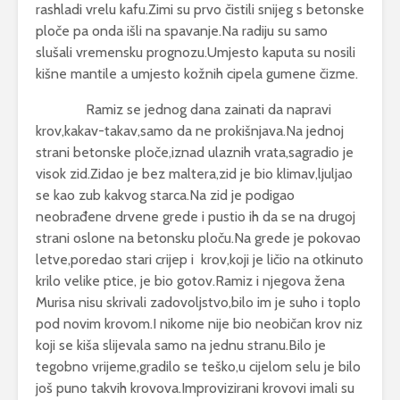
rashladi vrelu kafu.Zimi su prvo čistili snijeg s betonske
ploče pa onda išli na spavanje.Na radiju su samo
slušali vremensku prognozu.Umjesto kaputa su nosili
kišne mantile a umjesto kožnih cipela gumene čizme.
Ramiz se jednog dana zainati da napravi
krov,kakav-takav,samo da ne prokišnjava.Na jednoj
strani betonske ploče,iznad ulaznih vrata,sagradio je
visok zid.Zidao je bez maltera,zid je bio klimav,ljuljao
se kao zub kakvog starca.Na zid je podigao
neobrađene drvene grede i pustio ih da se na drugoj
strani oslone na betonsku ploču.Na grede je pokovao
letve,poredao stari crijep i krov,koji je ličio na otkinuto
krilo velike ptice, je bio gotov.Ramiz i njegova žena
Murisa nisu skrivali zadovoljstvo,bilo im je suho i toplo
pod novim krovom.I nikome nije bio neobičan krov niz
koji se kiša slijevala samo na jednu stranu.Bilo je
tegobno vrijeme,gradilo se teško,u cijelom selu je bilo
još puno takvih krovova.Improvizirani krovovi imali su