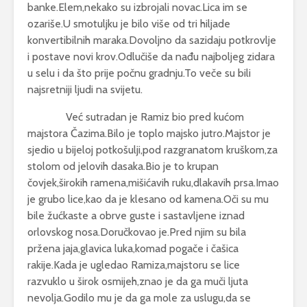
banke.Elem,nekako su izbrojali novac.Lica im se
ozariše.U smotuljku je bilo više od tri hiljade
konvertibilnih maraka.Dovoljno da sazidaju potkrovlje
i postave novi krov.Odlučiše da nađu najboljeg zidara
u selu i da što prije počnu gradnju.To veče su bili
najsretniji ljudi na svijetu.
Već sutradan je Ramiz bio pred kućom
majstora Čazima.Bilo je toplo majsko jutro.Majstor je
sjedio u bijeloj potkošulji,pod razgranatom kruškom,za
stolom od jelovih dasaka.Bio je to krupan
čovjek,širokih ramena,mišićavih ruku,dlakavih prsa.Imao
je grubo lice,kao da je klesano od kamena.Oči su mu
bile žućkaste a obrve guste i sastavljene iznad
orlovskog nosa.Doručkovao je.Pred njim su bila
pržena jaja,glavica luka,komad pogače i čašica
rakije.Kada je ugledao Ramiza,majstoru se lice
razvuklo u širok osmijeh,znao je da ga muči ljuta
nevolja.Godilo mu je da ga mole za uslugu,da se