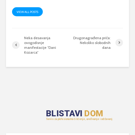
VIEW ALL POSTS
Neka desavanja
Drugonagrađena priča:
ovogodisnje
Nekoliko slobodnih
manifestacije “Dani
dana
Kozarca”