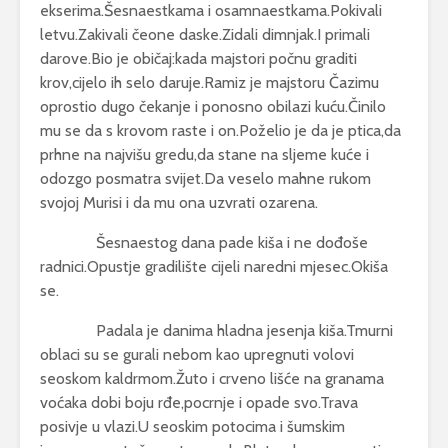
ekserima.Šesnaestkama i osamnaestkama.Pokivali
letvu.Zakivali čeone daske.Zidali dimnjak.I primali
darove.Bio je običaj:kada majstori počnu graditi
krov,cijelo ih selo daruje.Ramiz je majstoru Čazimu
oprostio dugo čekanje i ponosno obilazi kuću.Činilo
mu se da s krovom raste i on.Poželio je da je ptica,da
prhne na najvišu gredu,da stane na sljeme kuće i
odozgo posmatra svijet.Da veselo mahne rukom
svojoj Murisi i da mu ona uzvrati ozarena.
Šesnaestog dana pade kiša i ne dođoše
radnici.Opustje gradilište cijeli naredni mjesec.Okiša
se.
Padala je danima hladna jesenja kiša.Tmurni
oblaci su se gurali nebom kao upregnuti volovi
seoskom kaldrmom.Žuto i crveno lišće na granama
voćaka dobi boju rđe,pocrnje i opade svo.Trava
posivje u vlazi.U seoskim potocima i šumskim