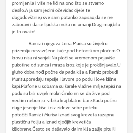
promijenila i više ne liči na ono što se stvarno
desilo.A ja sam jedini očevidac cijele te
dogodovštine,i sve sam potanko zapisao,da se ne
zaboravi i da se ljudska muka ne umanji.Dragi moji,bilo
je to ovako!
Ramiz i njegova žena Murisa su živjeli u
prizemlju nezavršene kuće,pod betonskom pločom.O
krovu nisu ni sanjali.Na ploči se vremenom pojaviše
pukotine od sunca i mraza kroz koje je prokišnjavalo.U
gluho doba noći počne da pada kiša a Ramiz probudi
Murisu,poredaju tepsije i lavore po podu i love kišne
kapi.Plafone u sobama su šarale vlažne mrlje,tepisi na
podu su bili uvijek mokri.Činilo im se da žive pod
vedrim nebom,u vrbiku kraj blatne bare.Kada počnu
duge jesenje kiše i niz zidove sobe poteku
potočići,Ramiz i Murisa iznad svog kreveta razapnu
plastičnu foliju a iznad dječijih krevetića
kišobrane.Često se dešavalo da im kiša zalije pitu ili