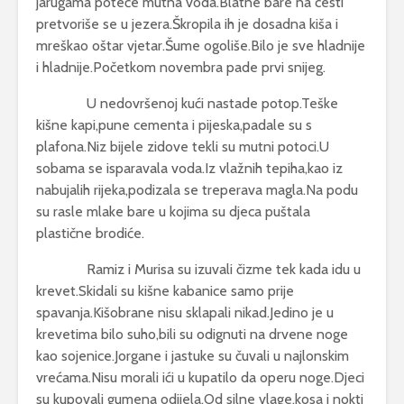
jarugama poteče mutna voda.Blatne bare na cesti
pretvoriše se u jezera.Škropila ih je dosadna kiša i
mreškao oštar vjetar.Šume ogoliše.Bilo je sve hladnije
i hladnije.Početkom novembra pade prvi snijeg.
U nedovršenoj kući nastade potop.Teške
kišne kapi,pune cementa i pijeska,padale su s
plafona.Niz bijele zidove tekli su mutni potoci.U
sobama se isparavala voda.Iz vlažnih tepiha,kao iz
nabujalih rijeka,podizala se treperava magla.Na podu
su rasle mlake bare u kojima su djeca puštala
plastične brodiće.
Ramiz i Murisa su izuvali čizme tek kada idu u
krevet.Skidali su kišne kabanice samo prije
spavanja.Kišobrane nisu sklapali nikad.Jedino je u
krevetima bilo suho,bili su odignuti na drvene noge
kao sojenice.Jorgane i jastuke su čuvali u najlonskim
vrećama.Nisu morali ići u kupatilo da operu noge.Djeci
su kupovali gumena odijela.Od silne vlage,kosa i nokti