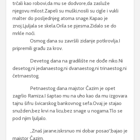
trčali kao robovi,da mu se dodvore,da zasluže
njegovu milost.Zapeli su muški,nosili su cigle i vukli
malter do posljednjeg atoma snage.Kapao je
znoj.Ljuljala se skela.Orila se pjesma.Zidalo se do
mrkle noći.
Osmog dana su završili zidanje potkrovlja.I
pripremili građu za krov.
Devetog dana na gradilište ne dođe niko.Ni
desetog,ni jedanaestog,ni dvanaestog,ni trinaestog,ni
četrnaestog.
Petnaestog dana majstor Čazim je opet
zagrlio Ramiza.I šaptao mu na uho kao da mu izgovara
tajnu šifru švicarskog bankovnog sefa.Ovaj je stajao
snužden,bez krvi na licu,bez snage u nogama.Tlo se
pod njim ljuljalo.
,,Znaš jarane,iskrsnuo mi dobar posao“,bajao je
majstor Čazim.