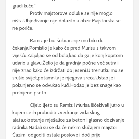
gradi kuće.“
Protiv majstorove odluke se nije moglo
ništa.Ubjeđivanje nije dolazilo u obzir.Majstorska se
ne poriče.
Ramiz je bio šokiran,nije mu bilo do
čekanja.Pomislio je kako će pred Murisu s takvom
viješću.Zaljuljao se od bola,kao da ga je konj kopitom
udario u glavu.Želio je da gradnja počne već sutra i
nije znao kako će izdržati do jeseni.U trenutku mu se
srušio svijet,potamnila je njegova sreća.Ustao je i
pokunjeno se odvukao kući.Hodao je bez snage,kao
prebijeno pseto.
Cijelo ljeto su Ramiz i Murisa iščekivali jutro u
kojem će ih probuditi zveckanje zidarskog
alata,okretanje mješalice za beton i glasno dozivanje
radnika.Nadali su se da će nekim slučajem majstor
Čazim odgoditi ostale poslove i doći prije