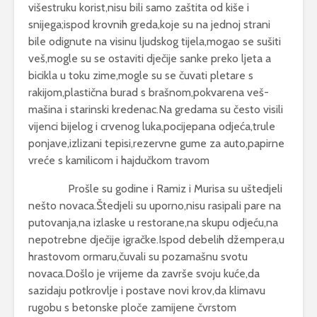
višestruku korist,nisu bili samo zaštita od kiše i
snijega;ispod krovnih greda,koje su na jednoj strani
bile odignute na visinu ljudskog tijela,mogao se sušiti
veš,mogle su se ostaviti dječije sanke preko ljeta a
bicikla u toku zime,mogle su se čuvati pletare s
rakijom,plastična burad s brašnom,pokvarena veš-
mašina i starinski kredenac.Na gredama su često visili
vijenci bijelog i crvenog luka,pocijepana odjeća,trule
ponjave,izlizani tepisi,rezervne gume za auto,papirne
vreće s kamilicom i hajdučkom travom
Prošle su godine i Ramiz i Murisa su uštedjeli
nešto novaca.Štedjeli su uporno,nisu rasipali pare na
putovanja,na izlaske u restorane,na skupu odjeću,na
nepotrebne dječije igračke.Ispod debelih džempera,u
hrastovom ormaru,čuvali su pozamašnu svotu
novaca.Došlo je vrijeme da završe svoju kuće,da
sazidaju potkrovlje i postave novi krov,da klimavu
rugobu s betonske ploče zamijene čvrstom