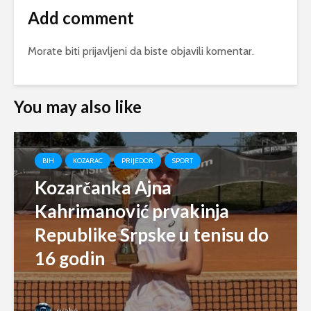
Add comment
Morate biti
prijavljeni
da biste objavili komentar.
You may also like
BIH
KOZARAC
PRIJEDOR
SPORT
Kozarčanka Ajna
Kahrimanović prvakinja
Republike Srpske u tenisu do
16 godin
svabo