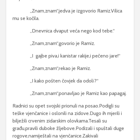
,,Znam,znam“,jedva je izgovorio Ramiz.Vilica
mu se kočila.
,,Dnevnica dvaput veća nego kod tebe.“
,,Znam,znam“,govorio je Ramiz.
,,I gajbe piva,i kanistar rakije,i pečeno jare!“
,,Znam,znam“,rekao je Ramiz.
,,I kako pošten čovjek da odoli?“
,,Znam,znam“,ponavljao je Ramiz kao papagaj.
Radnici su opet svojski prionuli na posao.Podigli su
teške vjenčanice i oslonili na zidove.Dugo ih mjerili i
bilježili crvenim zidarskim olovkama.Tesali su
građu,pravili duboke žljebove.Podizali i spuštali duge
rogove,namiještali na vjenčanice.Zakivali