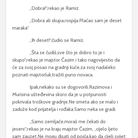
,,Dobra!“,rekao je Ramiz.
,,Dobra ali skupa,rospija.Plaćao sam je deset
maraka“
,,Ih deset!“,čudio se Ramiz.
,,Šta se čudiš,sve što je dobro to je i
skupo“,rekao je majstor Čazim i tako nagovijestio da
će za svoj posao na gradnji kuće,za svoj nadaleko
poznati majstorluk,tražiti puno novaca.
Ipak,nekako su se dogovorili.Razimova i
Murisina ušteđevina skoro da je u potpunosti
pokrivala troškove gradnje.Ne smeta ako se malo i
zaduže kod prijatelja i rođaka.Samo neka se gradi.
,,Samo zemljače,moraš me čekati do
jeseni“,rekao je na kraju majstor Čazim, ,,cijelo ljeto
sam zauzet.Ne mogu disati od posla,kao da cijeli svijet