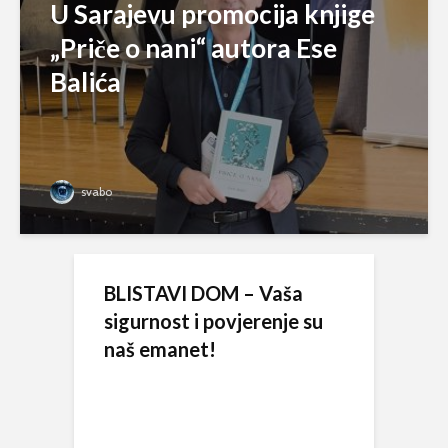
U Sarajevu promocija knjige
„Priče o nani“ autora Ese
Balića
svabo
BLISTAVI DOM – Vaša
sigurnost i povjerenje su
naš emanet!