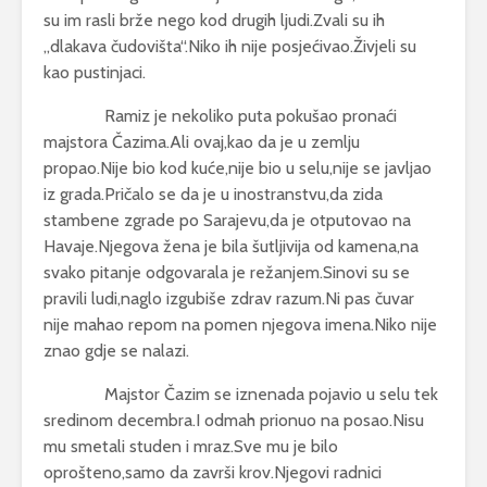
su im rasli brže nego kod drugih ljudi.Zvali su ih
,,dlakava čudovišta“.Niko ih nije posjećivao.Živjeli su
kao pustinjaci.
Ramiz je nekoliko puta pokušao pronaći
majstora Čazima.Ali ovaj,kao da je u zemlju
propao.Nije bio kod kuće,nije bio u selu,nije se javljao
iz grada.Pričalo se da je u inostranstvu,da zida
stambene zgrade po Sarajevu,da je otputovao na
Havaje.Njegova žena je bila šutljivija od kamena,na
svako pitanje odgovarala je režanjem.Sinovi su se
pravili ludi,naglo izgubiše zdrav razum.Ni pas čuvar
nije mahao repom na pomen njegova imena.Niko nije
znao gdje se nalazi.
Majstor Čazim se iznenada pojavio u selu tek
sredinom decembra.I odmah prionuo na posao.Nisu
mu smetali studen i mraz.Sve mu je bilo
oprošteno,samo da završi krov.Njegovi radnici