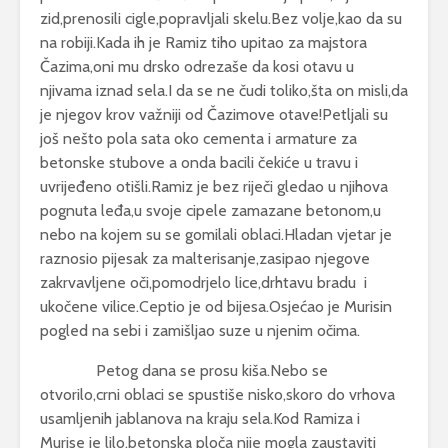
zid,prenosili cigle,popravljali skelu.Bez volje,kao da su
na robiji.Kada ih je Ramiz tiho upitao za majstora
Čazima,oni mu drsko odrezaše da kosi otavu u
njivama iznad sela.I da se ne čudi toliko,šta on misli,da
je njegov krov važniji od Čazimove otave!Petljali su
još nešto pola sata oko cementa i armature za
betonske stubove a onda bacili čekiće u travu i
uvrijeđeno otišli.Ramiz je bez riječi gledao u njihova
pognuta leđa,u svoje cipele zamazane betonom,u
nebo na kojem su se gomilali oblaci.Hladan vjetar je
raznosio pijesak za malterisanje,zasipao njegove
zakrvavljene oči,pomodrjelo lice,drhtavu bradu i
ukočene vilice.Ceptio je od bijesa.Osjećao je Murisin
pogled na sebi i zamišljao suze u njenim očima.
Petog dana se prosu kiša.Nebo se
otvorilo,crni oblaci se spustiše nisko,skoro do vrhova
usamljenih jablanova na kraju sela.Kod Ramiza i
Murise je lilo,betonska ploča nije mogla zaustaviti