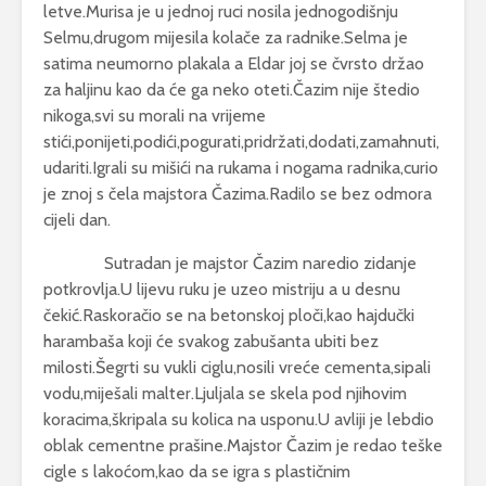
letve.Murisa je u jednoj ruci nosila jednogodišnju
Selmu,drugom mijesila kolače za radnike.Selma je
satima neumorno plakala a Eldar joj se čvrsto držao
za haljinu kao da će ga neko oteti.Čazim nije štedio
nikoga,svi su morali na vrijeme
stići,ponijeti,podići,pogurati,pridržati,dodati,zamahnuti,
udariti.Igrali su mišići na rukama i nogama radnika,curio
je znoj s čela majstora Čazima.Radilo se bez odmora
cijeli dan.
Sutradan je majstor Čazim naredio zidanje
potkrovlja.U lijevu ruku je uzeo mistriju a u desnu
čekić.Raskoračio se na betonskoj ploči,kao hajdučki
harambaša koji će svakog zabušanta ubiti bez
milosti.Šegrti su vukli ciglu,nosili vreće cementa,sipali
vodu,miješali malter.Ljuljala se skela pod njihovim
koracima,škripala su kolica na usponu.U avliji je lebdio
oblak cementne prašine.Majstor Čazim je redao teške
cigle s lakoćom,kao da se igra s plastičnim