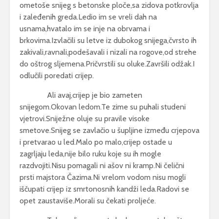
ometoše snijeg s betonske ploče,sa zidova potkrovlja
i zaleđenih greda.Ledio im se vreli dah na
usnama,hvatalo im se inje na obrvama i
brkovima.Izvlačili su letve iz dubokog snijega,čvrsto ih
zakivali,ravnali,podešavali i nizali na rogove,od strehe
do oštrog sljemena.Pričvrstili su oluke.Završili odžak.I
odlučili poredati crijep.
Ali avaj,crijep je bio zameten
snijegom.Okovan ledom.Te zime su puhali studeni
vjetrovi.Sniježne oluje su pravile visoke
smetove.Snijeg se zavlačio u šupljine između crjepova
i pretvarao u led.Malo po malo,crijep ostade u
zagrljaju leda,nije bilo ruku koje su ih mogle
razdvojiti.Nisu pomagali ni ašov ni kramp.Ni čelični
prsti majstora Čazima.Ni vrelom vodom nisu mogli
iščupati crijep iz smrtonosnih kandži leda.Radovi se
opet zaustaviše.Morali su čekati proljeće.