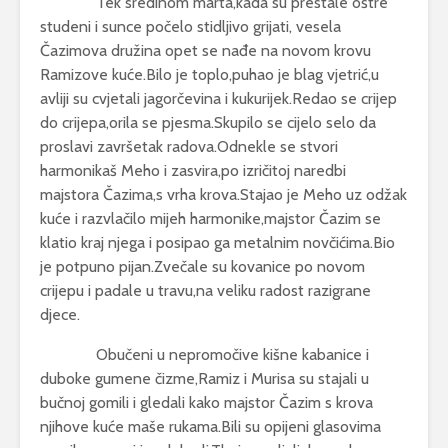
Tek sredinom marta,kada su prestale oštre
studeni i sunce počelo stidljivo grijati, vesela
Čazimova družina opet se nađe na novom krovu
Ramizove kuće.Bilo je toplo,puhao je blag vjetrić,u
avliji su cvjetali jagorčevina i kukurijek.Redao se crijep
do crijepa,orila se pjesma.Skupilo se cijelo selo da
proslavi završetak radova.Odnekle se stvori
harmonikaš Meho i zasvira,po izričitoj naredbi
majstora Čazima,s vrha krova.Stajao je Meho uz odžak
kuće i razvlačilo mijeh harmonike,majstor Čazim se
klatio kraj njega i posipao ga metalnim novčićima.Bio
je potpuno pijan.Zvečale su kovanice po novom
crijepu i padale u travu,na veliku radost razigrane
djece.
Obučeni u nepromočive kišne kabanice i
duboke gumene čizme,Ramiz i Murisa su stajali u
bučnoj gomili i gledali kako majstor Čazim s krova
njihove kuće maše rukama.Bili su opijeni glasovima