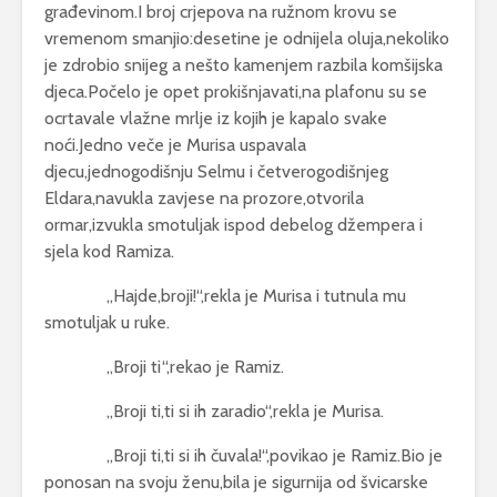
građevinom.I broj crjepova na ružnom krovu se
vremenom smanjio:desetine je odnijela oluja,nekoliko
je zdrobio snijeg a nešto kamenjem razbila komšijska
djeca.Počelo je opet prokišnjavati,na plafonu su se
ocrtavale vlažne mrlje iz kojih je kapalo svake
noći.Jedno veče je Murisa uspavala
djecu,jednogodišnju Selmu i četverogodišnjeg
Eldara,navukla zavjese na prozore,otvorila
ormar,izvukla smotuljak ispod debelog džempera i
sjela kod Ramiza.
,,Hajde,broji!“,rekla je Murisa i tutnula mu
smotuljak u ruke.
,,Broji ti“,rekao je Ramiz.
,,Broji ti,ti si ih zaradio“,rekla je Murisa.
,,Broji ti,ti si ih čuvala!“,povikao je Ramiz.Bio je
ponosan na svoju ženu,bila je sigurnija od švicarske