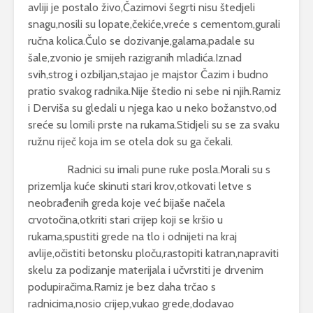
avliji je postalo živo,Čazimovi šegrti nisu štedjeli
snagu,nosili su lopate,čekiće,vreće s cementom,gurali
ručna kolica.Čulo se dozivanje,galama,padale su
šale,zvonio je smijeh razigranih mladića.Iznad
svih,strog i ozbiljan,stajao je majstor Čazim i budno
pratio svakog radnika.Nije štedio ni sebe ni njih.Ramiz
i Derviša su gledali u njega kao u neko božanstvo,od
sreće su lomili prste na rukama.Stidjeli su se za svaku
ružnu riječ koja im se otela dok su ga čekali.
Radnici su imali pune ruke posla.Morali su s
prizemlja kuće skinuti stari krov,otkovati letve s
neobrađenih greda koje već bijaše načela
crvotočina,otkriti stari crijep koji se kršio u
rukama,spustiti grede na tlo i odnijeti na kraj
avlije,očistiti betonsku ploču,rastopiti katran,napraviti
skelu za podizanje materijala i učvrstiti je drvenim
podupiračima.Ramiz je bez daha trčao s
radnicima,nosio crijep,vukao grede,dodavao