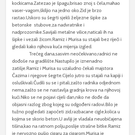
kockicama.Zatezao je špagu,brisao znoj s čela,mahao
vaser-vagom,škiljio na jedno oko.Zid je brzo
rastao.Uskoro su šegrti sjekli željezne šipke za
betonske stubove,za nadvratnike i
nadprozornike.Savijali metalne vilice,naticali ih na
šipke i vezali žicom.Ramiz i Murisa su stajali bez riječi i
gledali kako njihova kuća mijenja izgled.
Trećeg dana,sasvim neočekivano,radnici ne
dođoše na gradilište.Nastupilo je iznenadno
zatišje.Ramiz i Murisa su uzaludno čekali majstora
Čazima i njegove šegrte.Cijelo jutro su stajali na kapiji i
osluškivali.Čudili su se i pitali,zašto radnika odjednom
nema,zašto se ne nastavlja gradnja krova na njihovoj
kući.Niko se ne pojavi cijeli dan,niko ne dođe da
objasni razlog zbog kojeg su odgođeni radovi.Bilo je
tužno pogledati započeti zid,razbacane cigle,kolica u
kojima se skorio beton.U avliji je vladala neuobičajena
tišina,kao na ratnom polju,poslije strašne bitke.Ramiz
je nervozno pušio cigaru za cigarom,Murisa je