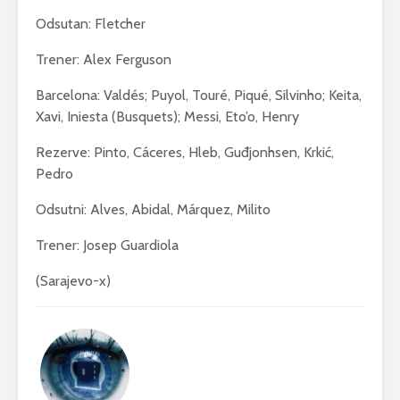
Odsutan: Fletcher
Trener: Alex Ferguson
Barcelona: Valdés; Puyol, Touré, Piqué, Silvinho; Keita,
Xavi, Iniesta (Busquets); Messi, Eto’o, Henry
Rezerve: Pinto, Cáceres, Hleb, Guđjonhsen, Krkić,
Pedro
Odsutni: Alves, Abidal, Márquez, Milito
Trener: Josep Guardiola
(Sarajevo-x)