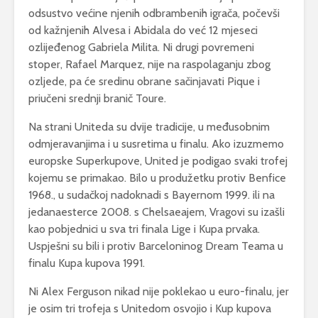
odsustvo većine njenih odbrambenih igrača, počevši
od kažnjenih Alvesa i Abidala do već 12 mjeseci
ozlijeđenog Gabriela Milita. Ni drugi povremeni
stoper, Rafael Marquez, nije na raspolaganju zbog
ozljede, pa će sredinu obrane sačinjavati Pique i
priučeni srednji branič Toure.
Na strani Uniteda su dvije tradicije, u međusobnim
odmjeravanjima i u susretima u finalu. Ako izuzmemo
europske Superkupove, United je podigao svaki trofej
kojemu se primakao. Bilo u produžetku protiv Benfice
1968., u sudačkoj nadoknadi s Bayernom 1999. ili na
jedanaesterce 2008. s Chelsaeajem, Vragovi su izašli
kao pobjednici u sva tri finala Lige i Kupa prvaka.
Uspješni su bili i protiv Barceloninog Dream Teama u
finalu Kupa kupova 1991.
Ni Alex Ferguson nikad nije poklekao u euro-finalu, jer
je osim tri trofeja s Unitedom osvojio i Kup kupova