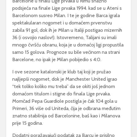
Barcelone u finalu Lige prvaka u Rimu snažno
podsjeća na finale Lige prvaka 1994. kad se u Ateni s
Barcelonom susreo Milan. I te je godine Barca igrala
spektakularan nogomet i u domaćem prvenstvu
zabila 91 gol, dok ih je Milan u Italiji postigao mizernih
36 (i osvojio naslov!). Istovremeno, Talijani su imali
mnogo čvršću obranu, koja je u domaćoj ligi propustila
samo 15 golova. Prognoze su bile većinom na strani
Barcelone, no ipak je Milan pobijedio s 4:0.
I ove sezone katalonski je klub taj koji je pružao
najljepši nogomet, dok je Manchester United igrao
“tek toliko koliko mu treba” da se okiti još jednom
domaćom titulom i stigne do finala Lige prvaka.
Momčad Pepa Guardiole postigla je čak 104 gola u
Primeri, 36 više od Uniteda, čija je odbrana međutim
znatno stabilnija od Barcelonine, baš kao i Milanova
prije 15 godina.
Dodatni poražavajući podatak za Barcu je prisilno