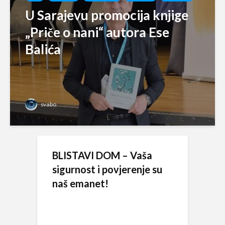
U Sarajevu promocija knjige
„Priče o nani“ autora Ese
Balića
svabo
BLISTAVI DOM – Vaša
sigurnost i povjerenje su
naš emanet!