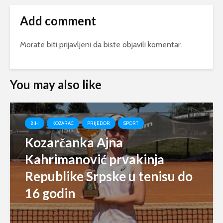
Add comment
Morate biti
prijavljeni
da biste objavili komentar.
You may also like
BIH
KOZARAC
PRIJEDOR
SPORT
Kozarčanka Ajna
Kahrimanović prvakinja
Republike Srpske u tenisu do
16 godin