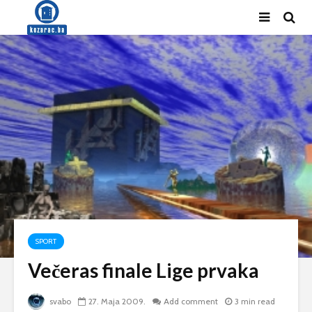
SPORT
Večeras finale Lige prvaka
svabo
27. Maja 2009.
Add comment
3 min read