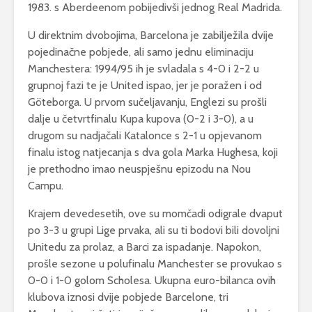
1983. s Aberdeenom pobijedivši jednog Real Madrida.
U direktnim dvobojima, Barcelona je zabilježila dvije
pojedinačne pobjede, ali samo jednu eliminaciju
Manchestera: 1994/95 ih je svladala s 4-0 i 2-2 u
grupnoj fazi te je United ispao, jer je poražen i od
Göteborga. U prvom sučeljavanju, Englezi su prošli
dalje u četvrtfinalu Kupa kupova (0-2 i 3-0), a u
drugom su nadjačali Katalonce s 2-1 u opjevanom
finalu istog natjecanja s dva gola Marka Hughesa, koji
je prethodno imao neuspješnu epizodu na Nou
Campu.
Krajem devedesetih, ove su momčadi odigrale dvaput
po 3-3 u grupi Lige prvaka, ali su ti bodovi bili dovoljni
Unitedu za prolaz, a Barci za ispadanje. Napokon,
prošle sezone u polufinalu Manchester se provukao s
0-0 i 1-0 golom Scholesa. Ukupna euro-bilanca ovih
klubova iznosi dvije pobjede Barcelone, tri