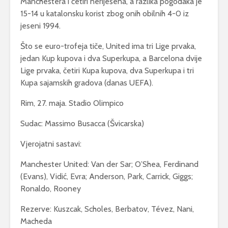
Manchestera i četiri neriješena, a razlika pogodaka je
15-14 u katalonsku korist zbog onih obilnih 4-0 iz
jeseni 1994.
Što se euro-trofeja tiče, United ima tri Lige prvaka,
jedan Kup kupova i dva Superkupa, a Barcelona dvije
Lige prvaka, četiri Kupa kupova, dva Superkupa i tri
Kupa sajamskih gradova (danas UEFA).
Rim, 27. maja. Stadio Olimpico
Sudac: Massimo Busacca (Švicarska)
Vjerojatni sastavi:
Manchester United: Van der Sar; O’Shea, Ferdinand
(Evans), Vidić, Evra; Anderson, Park, Carrick, Giggs;
Ronaldo, Rooney
Rezerve: Kuszcak, Scholes, Berbatov, Tévez, Nani,
Macheda