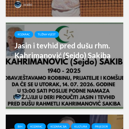
svabo
KOZARAC
TUŽNA VIJEST
Jasin i tevhid pred dušu rhm.
Kahrimanović (Sejdo) Sakiba
svabo
BIH
KOZARAC
KOZARAC.BA
KULTURA
PRIJEDOR