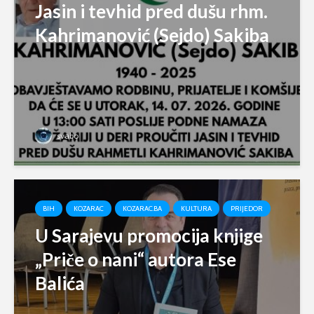
Jasin i tevhid pred dušu rhm.
Kahrimanović (Sejdo) Sakiba
svabo
BIH
KOZARAC
KOZARAC.BA
KULTURA
PRIJEDOR
U Sarajevu promocija knjige
„Priče o nani“ autora Ese
Balića