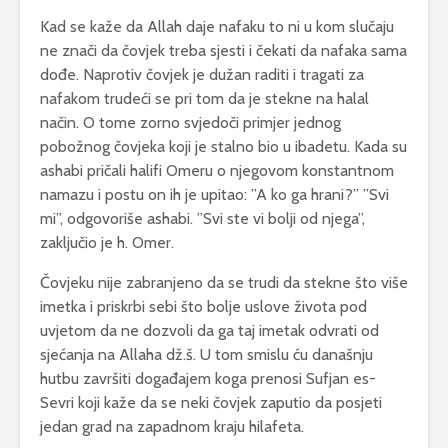
Kad se kaže da Allah daje nafaku to ni u kom slučaju
ne znači da čovjek treba sjesti i čekati da nafaka sama
dođe. Naprotiv čovjek je dužan raditi i tragati za
nafakom trudeći se pri tom da je stekne na halal
način. O tome zorno svjedoči primjer jednog
pobožnog čovjeka koji je stalno bio u ibadetu. Kada su
ashabi pričali halifi Omeru o njegovom konstantnom
namazu i postu on ih je upitao: ”A ko ga hrani?” ”Svi
mi”, odgovoriše ashabi. ”Svi ste vi bolji od njega”,
zaključio je h. Omer.
Čovjeku nije zabranjeno da se trudi da stekne što više
imetka i priskrbi sebi što bolje uslove života pod
uvjetom da ne dozvoli da ga taj imetak odvrati od
sjećanja na Allaha dž.š. U tom smislu ću današnju
hutbu završiti događajem koga prenosi Sufjan es-
Sevri koji kaže da se neki čovjek zaputio da posjeti
jedan grad na zapadnom kraju hilafeta.