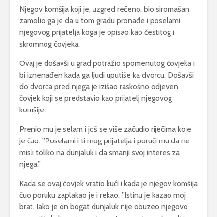
Njegov komšija koji je, uzgred rečeno, bio siromašan
zamolio ga je da u tom gradu pronađe i poselami
njegovog prijatelja koga je opisao kao čestitog i
skromnog čovjeka.
Ovaj je došavši u grad potražio spomenutog čovjeka i
bi iznenađen kada ga ljudi uputiše ka dvorcu. Došavši
do dvorca pred njega je izišao raskošno odjeven
čovjek koji se predstavio kao prijatelj njegovog
komšije.
Prenio mu je selam i još se više začudio riječima koje
je čuo: ”Poselami i ti mog prijatelja i poruči mu da ne
misli toliko na dunjaluk i da smanji svoj interes za
njega.”
Kada se ovaj čovjek vratio kući i kada je njegov komšija
čuo poruku zaplakao je i rekao: ”Istinu je kazao moj
brat. Iako je on bogat dunjaluk nije obuzeo njegovo