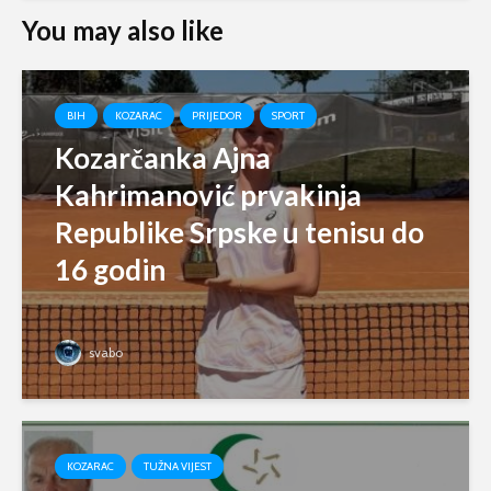
You may also like
BIH
KOZARAC
PRIJEDOR
SPORT
Kozarčanka Ajna
Kahrimanović prvakinja
Republike Srpske u tenisu do
16 godin
svabo
KOZARAC
TUŽNA VIJEST