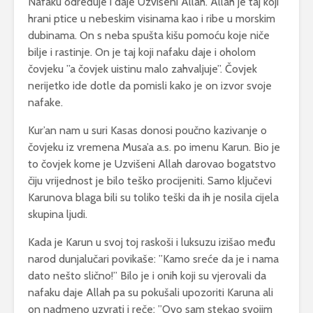
Nafaku određuje i daje Uzvišeni Allah. Allah je taj koji
hrani ptice u nebeskim visinama kao i ribe u morskim
dubinama. On s neba spušta kišu pomoću koje niče
bilje i rastinje. On je taj koji nafaku daje i oholom
čovjeku ”a čovjek uistinu malo zahvaljuje”. Čovjek
nerijetko ide dotle da pomisli kako je on izvor svoje
nafake.
Kur’an nam u suri Kasas donosi poučno kazivanje o
čovjeku iz vremena Musa’a a.s. po imenu Karun. Bio je
to čovjek kome je Uzvišeni Allah darovao bogatstvo
čiju vrijednost je bilo teško procijeniti. Samo ključevi
Karunova blaga bili su toliko teški da ih je nosila cijela
skupina ljudi.
Kada je Karun u svoj toj raskoši i luksuzu izišao među
narod dunjalučari povikaše: ”Kamo sreće da je i nama
dato nešto slično!” Bilo je i onih koji su vjerovali da
nafaku daje Allah pa su pokušali upozoriti Karuna ali
on nadmeno uzvrati i reče: ”Ovo sam stekao svojim