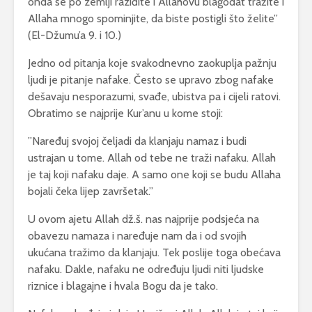
onda se po zemlji raziđite i Allahovu blagodat tražite i
Allaha mnogo spominjite, da biste postigli što želite”
(El-Džumu’a 9. i 10.)
Jedno od pitanja koje svakodnevno zaokuplja pažnju
ljudi je pitanje nafake. Često se upravo zbog nafake
dešavaju nesporazumi, svađe, ubistva pa i cijeli ratovi.
Obratimo se najprije Kur’anu u kome stoji:
”Naređuj svojoj čeljadi da klanjaju namaz i budi
ustrajan u tome. Allah od tebe ne traži nafaku. Allah
je taj koji nafaku daje. A samo one koji se budu Allaha
bojali čeka lijep završetak.”
U ovom ajetu Allah dž.š. nas najprije podsjeća na
obavezu namaza i naređuje nam da i od svojih
ukućana tražimo da klanjaju. Tek poslije toga obećava
nafaku. Dakle, nafaku ne određuju ljudi niti ljudske
riznice i blagajne i hvala Bogu da je tako.