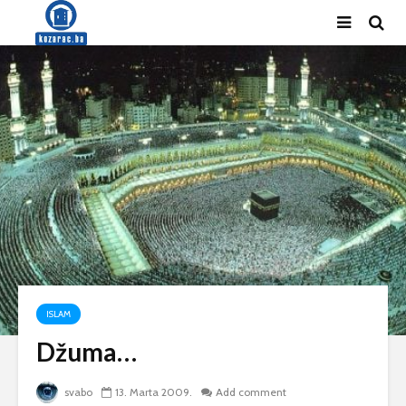
ISLAM
Džuma…
svabo
13. Marta 2009.
Add comment