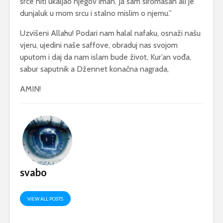
srce niti ukaljao njegov iman. Ja sam siromašan ali je
dunjaluk u mom srcu i stalno mislim o njemu.”
Uzvišeni Allahu! Podari nam halal nafaku, osnaži našu
vjeru, ujedini naše saffove, obraduj nas svojom
uputom i daj da nam islam bude život, Kur’an vođa,
sabur saputnik a Džennet konačna nagrada,
AMIN!
svabo
VIEW ALL POSTS