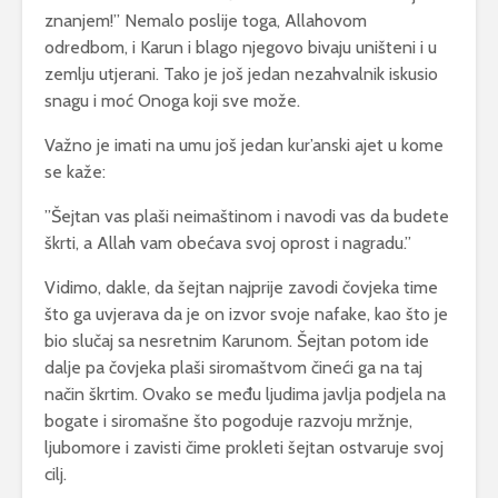
znanjem!” Nemalo poslije toga, Allahovom
odredbom, i Karun i blago njegovo bivaju uništeni i u
zemlju utjerani. Tako je još jedan nezahvalnik iskusio
snagu i moć Onoga koji sve može.
Važno je imati na umu još jedan kur’anski ajet u kome
se kaže:
”Šejtan vas plaši neimaštinom i navodi vas da budete
škrti, a Allah vam obećava svoj oprost i nagradu.”
Vidimo, dakle, da šejtan najprije zavodi čovjeka time
što ga uvjerava da je on izvor svoje nafake, kao što je
bio slučaj sa nesretnim Karunom. Šejtan potom ide
dalje pa čovjeka plaši siromaštvom čineći ga na taj
način škrtim. Ovako se među ljudima javlja podjela na
bogate i siromašne što pogoduje razvoju mržnje,
ljubomore i zavisti čime prokleti šejtan ostvaruje svoj
cilj.