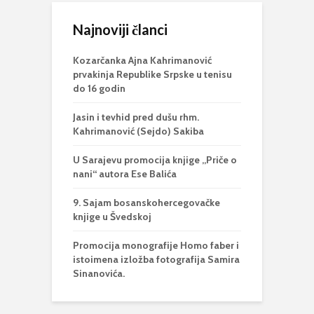
Najnoviji članci
Kozarčanka Ajna Kahrimanović
prvakinja Republike Srpske u tenisu
do 16 godin
Jasin i tevhid pred dušu rhm.
Kahrimanović (Sejdo) Sakiba
U Sarajevu promocija knjige „Priče o
nani“ autora Ese Balića
9. Sajam bosanskohercegovačke
knjige u Švedskoj
Promocija monografije Homo faber i
istoimena izložba fotografija Samira
Sinanovića.