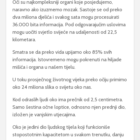
Oči su najkompleksniji organi koje posjedujemo,
naravno ako izuzmemo mozak. Sastoje se od preko
dva miliona djelića i svakog sata mogu procesuirati
36.000 bita informacija. Pod odgovarajućim uslovima
mogu uočiti svjetlo svijeće na udaljenosti od 22,5
kilometara.
Smatra se da preko vida upijamo oko 85% svih
informacija. Istovremeno mogu pokrenuti na hiljade
mišića i organa u našem tijelu.
U toku prosječnog životnog vijeka preko očiju primimo
oko 24 miliona slika o svijetu oko nas.
Kod odraslih ljudi oko ima prečnik od 2,5 centimetra.
Samo šestina očne loptice, odnosno njen prednji dio,
izložen je vanjskim utjecajima.
Oko je jedini dio ljudskog tijela koji funkcioniše
stopostotnim kapacitetom u svakom trenutku, danju