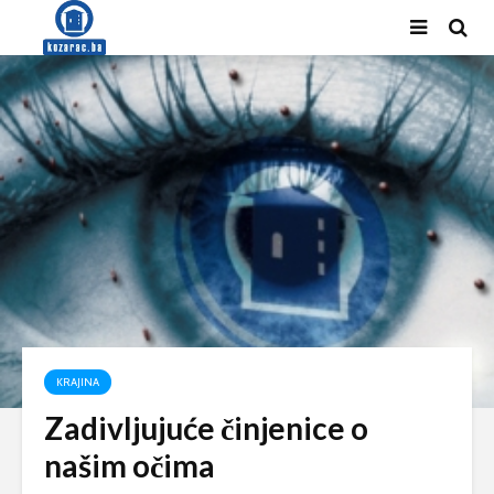
KRAJINA
Zadivljujuće činjenice o
našim očima