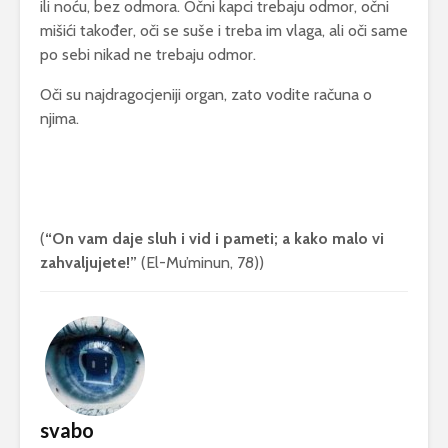
ili noću, bez odmora. Očni kapci trebaju odmor, očni
mišići također, oči se suše i treba im vlaga, ali oči same
po sebi nikad ne trebaju odmor.
Oči su najdragocjeniji organ, zato vodite računa o
njima.
(
“On vam daje sluh i vid i pameti; a kako malo vi
zahvaljujete!”
(El-Mu’minun, 78))
svabo