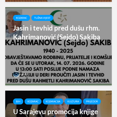
KOZARAC
TUŽNA VIJEST
Jasin i tevhid pred dušu rhm.
Kahrimanović (Sejdo) Sakiba
svabo
BIH
KOZARAC
KOZARAC.BA
KULTURA
PRIJEDOR
U Sarajevu promocija knjige