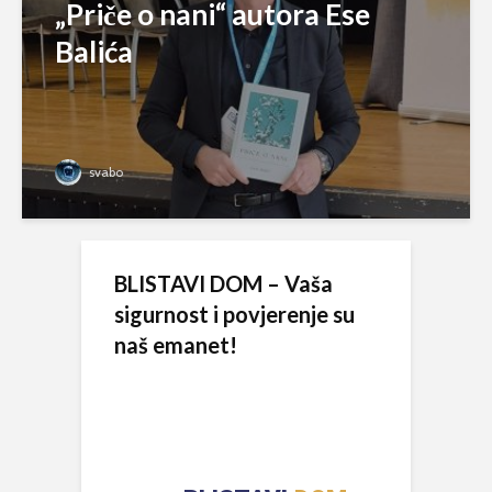
„Priče o nani“ autora Ese
Balića
svabo
BLISTAVI DOM – Vaša
sigurnost i povjerenje su
naš emanet!