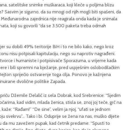
ana, satelitske snimke muškaraca, koji kleče u poljima blizu
nje? Sasvim je sigurno, da su mnogi od njih mogli biti spašeni, da
o Međunarodna zajednica nije reagirala onda kada je snimala
nata, koji su govorili “da se 3.500 paketa treba odmah
jer su dobili 49% teritorije BiH i to ne bilo kako, nego kroz
onu nisu potpisali kapitulaciju, nego su naprotiv nagrađeni.
otvorce i humaniste i potpisivače Sporazuma, u vrijeme kada
ofere i bili spremni na bježanje, pred uspješnim oslobodilačkim
e Dejton spriječio ostvarenje toga cilja. Ponovo je kažnjena
tinuirane dvolične politike Zapada.
 priču Džemile Delalić iz sela Dobrak, kod Srebrenice: “Sjedim
rima, kad vidim, mlada ženica, stisla se, znoj joj teče, grč na
je, kaže: “Rađam!” “De sine”, velim ja njoj, “ufati se jednom
u svekrvu”… Tako i bi. Oduprije se žena na nas, muško dijete
oću da mu zavežem pupak, kad četnik predame: “Spusti to