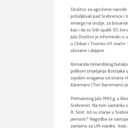
Društvo za ugrožene narode je
priželjkivali pad Srebrenice i
emarga na oružje, za bosanske 
kao i da su Srbi spalili 50 žen
jula Društvo je informiralo o 
u Cinkari i Tvornici «11. mar
silovane i ubijane.
Komanda Holandskog bataljona j
prilikom strijeljanja Bošnjaka
srpskim snagama od strane Ho
Karemans (Ton Karremans) je p
Petnaestog jula 1995.g. u Beo
Srebrenici. Na tom sastanku su b
R. Smit. Isti su stanje u Srebr
javnosti”! Nagodba se sasto
zamjenu za UN vojnike, koje su