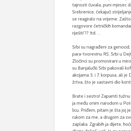
tajnosti čuvala, puni mjesec d
Srebrenice, čekajući strijelja
se reagiralo na vrijeme. Zašt
razgovore četničkih komanda
riješiti”!? Itd. . .
Srbi su nagrađeni za genocid, 
para-tvorevinu RS. Srbi u Dejt
Zločinci su promovirani u mir
su Banjalučki Srbi pakovali k
akcijama 5. i 7. korpusa, ali j
žrtva, što je sastavni dio kon
Brate i sestro! Zapamti tužnu
ja među onim narodom u Potoča
licu. Priđem, pitam je šta joj 
rukom za me, a drugom za svoj
zaplaka. Zgrabih ja dijete, h