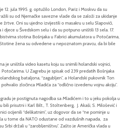
 12. jula 1995. g. optužilo London, Pariz i Moskvu da su
 tražili su od Njemačke savezne vlade da se založi za ukidanje
žrtve. Oni su ujedno izvijestili o masakru u selu Slapovići,
a i djece u Švedskom selu i da su potpuno uništili 13 sela. 17.
ubistvima stotina Bošnjaka u Fabrici akumulatora u Potočarima,
t». Stotine žena su odvedene u nepoznatom pravcu, da bi bile
e uništila video kasetu koju su snimili holandski vojnici,
 u Potočarima. U Zagrebu je spisak od 239 predatih Bošnjaka
landskog bataljona, “zagubljen”, a Holandski pukovnik Ton
ohvalio zločinca Mladića za “odlično izvedenu vojnu akciju”.
gradu je postignuta nagodba sa Mladićem i to u jeku pokolja u
ili prisutni i Karl Bilt., T. Stoltenberg, J. Akaši, S. Milošević i
enici ocijenili “delikatnim”, uz dogovor da se “ne pominje u
jala u tome da NATO odustane od vazdušnih napada, za
 Srbi držali u “zarobljeništvu”. Zašto je Američka vlada u