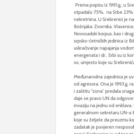
Prema popisu iz 1991.g., u Sre
otpadalo 75%, na Srbe 23% i n
nekretnina. U Srebrenici je na
Bošnjaka: Zvornika, Vlasenice,
Novosadski korpus, kao i druge
srpsko-četničkih jedinica iz 
uskraćivanje napajanja vodom,
energenata i dr.. Srbi su iz ko
so, umjesto koje su Srebreničan
Međunarodna zajednica je u
od agresora. Ona je 1993.g. ra
i zaštitu “zona” predala snaga
daje se pravo UN da odgovore 
invaziju na jednu od enklava. 
generalnom sekretaru UN-a But
koje su željele da preuzmu kon
zadatak je povjeren nesposo