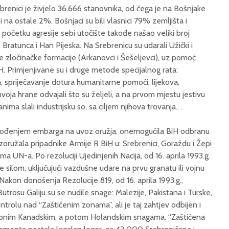
brenici je živjelo 36.666 stanovnika, od čega je na Bošnjake
a ostale 2%. Bošnjaci su bili vlasnici 79% zemljišta i
 početku agresije sebi utočište takođe našao veliki broj
 Bratunca i Han Pijeska. Na Srebrenicu su udarali Užički i
 zločinačke formacije (Arkanovci i Šešeljevci), uz pomoć
BiH. Primjenjivane su i druge metode specijalnog rata:
 spriječavanje dotura humanitarne pomoći, lijekova,
nvoja hrane odvajali što su željeli, a na prvom mjestu jestivu
ima slali industrijsku so, sa ciljem njihova trovanja.. .
vođenjem embarga na uvoz oružja, onemogućila BiH odbranu
zoružala pripadnike Armije R BiH u: Srebrenici, Goraždu i Žepi
ma UN-a. Po rezoluciji Ujedinjenih Nacija, od 16. aprila 1993.g.
silom, uključujući vazdušne udare na prvu granatu ili vojnu
Nakon donošenja Rezolucije 819, od 16. aprila 1993.g.,
rosu Galiju su se nudile snage: Malezije, Pakistana i Turske,
trolu nad “Zaštićenim zonama”, ali je taj zahtjev odbijen i
bnim Kanadskim, a potom Holandskim snagama. “Zaštićena