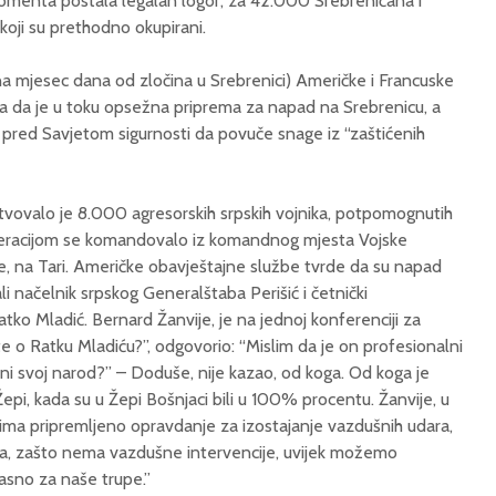
omenta postala legalan logor, za 42.000 Srebreničana i
koji su prethodno okupirani.
na mjesec dana od zločina u Srebrenici) Američke i Francuske
ja da je u toku opsežna priprema za napad na Srebrenicu, a
io pred Savjetom sigurnosti da povuče snage iz “zaštićenih
tvovalo je 8.000 agresorskih srpskih vojnika, potpomognutih
 Operacijom se komandovalo iz komandnog mjesta Vojske
, na Tari. Američke obavještajne službe tvrde da su napad
 načelnik srpskog Generalštaba Perišić i četnički
tko Mladić. Bernard Žanvije, je na jednoj konferenciji za
te o Ratku Mladiću?”, odgovorio: “Mislim da je on profesionalni
ani svoj narod?” – Doduše, nije kazao, od koga. Od koga je
Žepi, kada su u Žepi Bošnjaci bili u 100% procentu. Žanvije, u
, ima pripremljeno opravdanje za izostajanje vazdušnih udara,
ta, zašto nema vazdušne intervencije, uvijek možemo
pasno za naše trupe.”