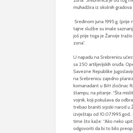
zona” Srebrenica je od tog m
muhadžira iz okolnih gradova 
Sredinom juna 1995.g. (prije 
tajne službe su imale saznan
još prije toga je Žanvije traž
zona”.
U napadu na Srebrenicu učes
sa 250 artiljerijskih oruđa.
Savezne Republike Jugoslavije
na Srebrenicu zajedno planirali
komanadant u BiH zločinac Ra
štampu, na pitanje: “Šta misli
vojnik, koji pokušava da odbr
trebao braniti srpski narod u 
izvještaju od 10.07.1995.god.
time što kaže: “Ako neko upi
odgovoriti da bi to bilo preo