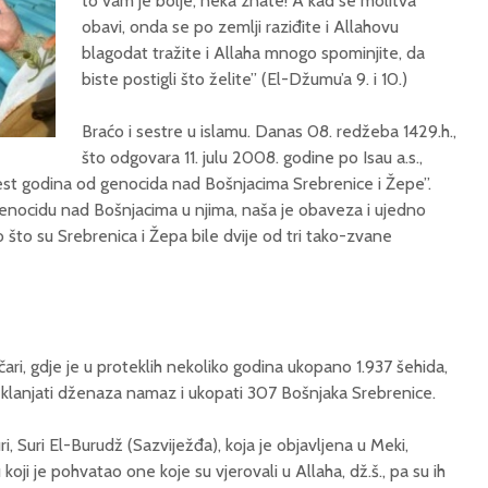
to vam je bolje, neka znate! A kad se molitva
obavi, onda se po zemlji raziđite i Allahovu
blagodat tražite i Allaha mnogo spominjite, da
biste postigli što želite” (El-Džumu’a 9. i 10.)
Braćo i sestre u islamu. Danas 08. redžeba 1429.h.,
što odgovara 11. julu 2008. godine po Isau a.s.,
est godina od genocida nad Bošnjacima Srebrenice i Žepe”.
i genocidu nad Bošnjacima u njima, naša je obaveza i ujedno
što su Srebrenica i Žepa bile dvije od tri tako-zvane
ri, gdje je u proteklih nekoliko godina ukopano 1.937 šehida,
ah klanjati dženaza namaz i ukopati 307 Bošnjaka Srebrenice.
uri, Suri El-Burudž (Sazviježđa), koja je objavljena u Meki,
koji je pohvatao one koje su vjerovali u Allaha, dž.š., pa su ih