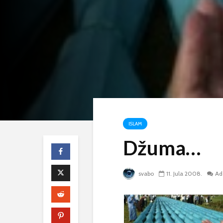
ISLAM
Džuma…
svabo
11. Jula 2008.
Ad