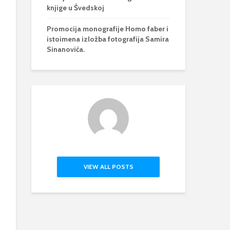
knjige u Švedskoj
Promocija monografije Homo faber i
istoimena izložba fotografija Samira
Sinanovića.
VIEW ALL POSTS