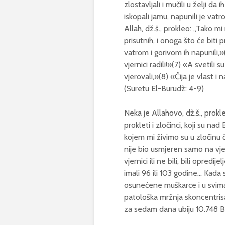
zlostavljali i mučili u želji da
iskopali jamu, napunili je vatr
Allah, dž.š., prokleo: „Tako m
prisutnih, i onoga što će biti p
vatrom i gorivom ih napunili,»(
vjernici radili!»(7) «A svetili
vjerovali,»(8) «Čija je vlast 
(Suretu El-Burudž: 4-9)
Neka je Allahovo, dž.š., prokl
prokleti i zločinci, koji su nad
kojem mi živimo su u zločinu ča
nije bio usmjeren samo na vje
vjernici ili ne bili, bili opredijel
imali 96 ili 103 godine… Kada s
osunećene muškarce i u svima n
patološka mržnja skoncentrisa
za sedam dana ubiju 10.748 Bo