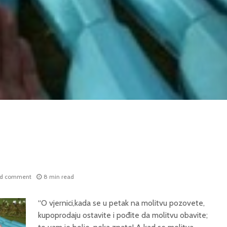
d comment
8 min read
“O vjernici,kada se u petak na molitvu pozovete,
kupoprodaju ostavite i pođite da molitvu obavite;