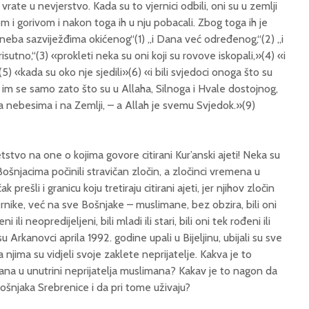
 ih vrate u nevjerstvo. Kada su to vjernici odbili, oni su u zemlji
om i gorivom i nakon toga ih u nju pobacali. Zbog toga ih je
i neba sazviježđima okićenog“(1) „i Dana već određenog,“(2) „i
risutno,“(3) «prokleti neka su oni koji su rovove iskopali,»(4) «i
5) «kada su oko nje sjedili»(6) «i bili svjedoci onoga što su
 su im se samo zato što su u Allaha, Silnoga i Hvale dostojnog,
i na nebesima i na Zemlji, – a Allah je svemu Svjedok.»(9)
etstvo na one o kojima govore citirani Kur’anski ajeti! Neka su
 Bošnjacima počinili stravičan zločin, a zločinci vremena u
k prešli i granicu koju tretiraju citirani ajeti, jer njihov zločin
rnike, već na sve Bošnjake – muslimane, bez obzira, bili oni
jeni ili neopredijeljeni, bili mladi ili stari, bili oni tek rođeni ili
u Arkanovci aprila 1992. godine upali u Bijeljinu, ubijali su sve
jima su vidjeli svoje zaklete neprijatelje. Kakva je to
na u unutrini neprijatelja muslimana? Kakav je to nagon da
šnjaka Srebrenice i da pri tome uživaju?