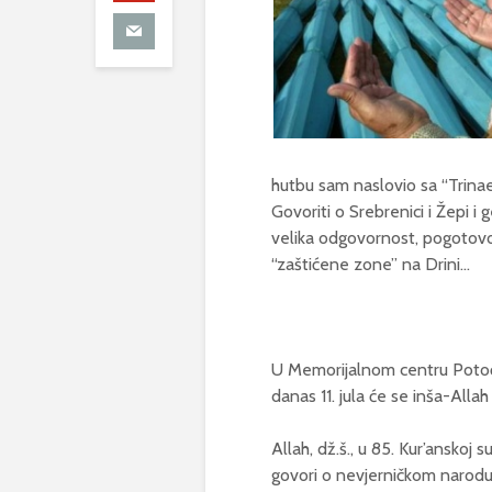
hutbu sam naslovio sa “Trina
Govoriti o Srebrenici i Žepi 
velika odgovornost, pogotovo 
“zaštićene zone” na Drini…
U Memorijalnom centru Potoča
danas 11. jula će se inša-All
Allah, dž.š., u 85. Kur’anskoj s
govori o nevjerničkom narodu 