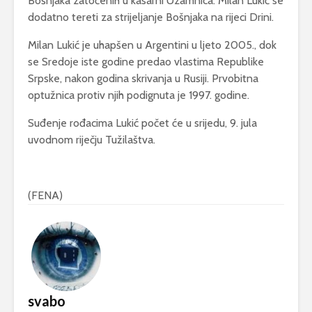
Bošnjaka zatočenih u kasarni Uzamnica. Milan Lukić se
dodatno tereti za strijeljanje Bošnjaka na rijeci Drini.
Milan Lukić je uhapšen u Argentini u ljeto 2005., dok
se Sredoje iste godine predao vlastima Republike
Srpske, nakon godina skrivanja u Rusiji. Prvobitna
optužnica protiv njih podignuta je 1997. godine.
Suđenje rođacima Lukić počet će u srijedu, 9. jula
uvodnom riječju Tužilaštva.
(FENA)
svabo