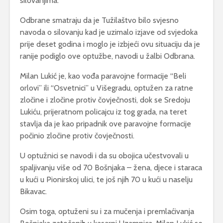
silovanjima.
Odbrane smatraju da je Tužilaštvo bilo svjesno
navoda o silovanju kad je uzimalo izjave od svjedoka
prije deset godina i moglo je izbjeći ovu situaciju da je
ranije podiglo ove optužbe, navodi u žalbi Odbrana.
Milan Lukić je, kao vođa paravojne formacije “Beli
orlovi” ili “Osvetnici” u Višegradu, optužen za ratne
zločine i zločine protiv čovječnosti, dok se Sredoju
Lukiću, prijeratnom policajcu iz tog grada, na teret
stavlja da je kao pripadnik ove paravojne formacije
počinio zločine protiv čovječnosti.
U optužnici se navodi i da su obojica učestvovali u
spaljivanju više od 70 Bošnjaka – žena, djece i staraca
u kući u Pionirskoj ulici, te još njih 70 u kući u naselju
Bikavac.
Osim toga, optuženi su i za mučenja i premlaćivanja