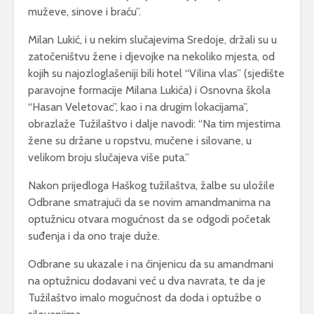
muževe, sinove i braću”.
Milan Lukić, i u nekim slučajevima Sredoje, držali su u
zatočeništvu žene i djevojke na nekoliko mjesta, od
kojih su najozloglašeniji bili hotel “Vilina vlas” (sjedište
paravojne formacije Milana Lukića) i Osnovna škola
“Hasan Veletovac”, kao i na drugim lokacijama”,
obrazlaže Tužilaštvo i dalje navodi: “Na tim mjestima
žene su držane u ropstvu, mučene i silovane, u
velikom broju slučajeva više puta.”
Nakon prijedloga Haškog tužilaštva, žalbe su uložile
Odbrane smatrajući da se novim amandmanima na
optužnicu otvara mogućnost da se odgodi početak
suđenja i da ono traje duže.
Odbrane su ukazale i na činjenicu da su amandmani
na optužnicu dodavani već u dva navrata, te da je
Tužilaštvo imalo mogućnost da doda i optužbe o