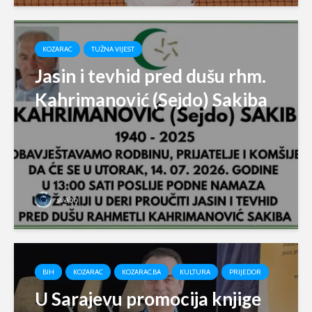
KOZARAC
TUŽNA VIJEST
Jasin i tevhid pred dušu rhm.
Kahrimanović (Sejdo) Sakiba
svabo
BIH
KOZARAC
KOZARAC.BA
KULTURA
PRIJEDOR
U Sarajevu promocija knjige