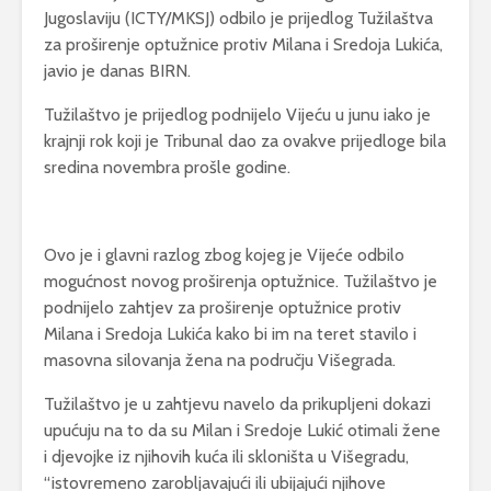
Jugoslaviju (ICTY/MKSJ) odbilo je prijedlog Tužilaštva
za proširenje optužnice protiv Milana i Sredoja Lukića,
javio je danas BIRN.
Tužilaštvo je prijedlog podnijelo Vijeću u junu iako je
krajnji rok koji je Tribunal dao za ovakve prijedloge bila
sredina novembra prošle godine.
Ovo je i glavni razlog zbog kojeg je Vijeće odbilo
mogućnost novog proširenja optužnice. Tužilaštvo je
podnijelo zahtjev za proširenje optužnice protiv
Milana i Sredoja Lukića kako bi im na teret stavilo i
masovna silovanja žena na području Višegrada.
Tužilaštvo je u zahtjevu navelo da prikupljeni dokazi
upućuju na to da su Milan i Sredoje Lukić otimali žene
i djevojke iz njihovih kuća ili skloništa u Višegradu,
“istovremeno zarobljavajući ili ubijajući njihove