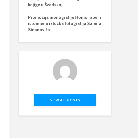
knjige u Švedskoj
Promocija monografije Homo faber i
istoimena izložba fotografija Samira
Sinanovića.
VIEW ALL POSTS