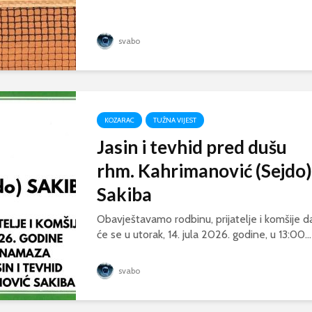
svabo
KOZARAC
TUŽNA VIJEST
Jasin i tevhid pred dušu
rhm. Kahrimanović (Sejdo)
Sakiba
Obavještavamo rodbinu, prijatelje i komšije d
će se u utorak, 14. jula 2026. godine, u 13:00...
svabo