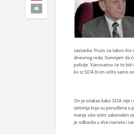
sastanka. Poziv za takvo što m
dnevnog reda. Sumnjam da će 
policije. Vjerovatno će to biti 
ko iz SDA bi im očito samo sm
On je istakao kako SDA nije i
rješenja koja su ponuđena u p
manje više istim zakonskim rje
je odbacila u dva navrata i sa