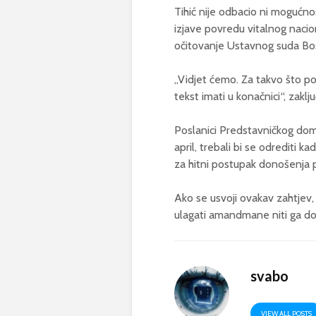
Tihić nije odbacio ni mogućn
izjave povredu vitalnog nacio
očitovanje Ustavnog suda Bo
„Vidjet ćemo. Za takvo što po
tekst imati u konačnici“, zaklj
Poslanici Predstavničkog do
april, trebali bi se odrediti ka
za hitni postupak donošenja pr
Ako se usvoji ovakav zahtjev,
ulagati amandmane niti ga do
svabo
VIEW ALL POSTS