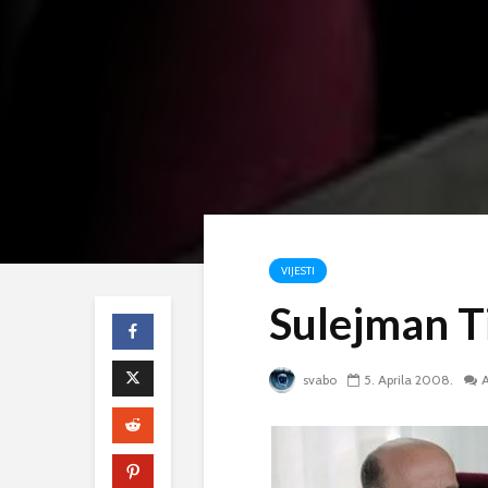
VIJESTI
Sulejman T
svabo
5. Aprila 2008.