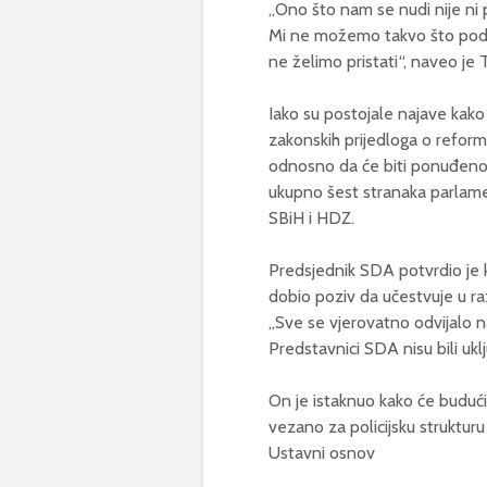
„Ono što nam se nudi nije ni 
Mi ne možemo takvo što podržat
ne želimo pristati“, naveo je T
Iako su postojale najave kak
zakonskih prijedloga o reformi p
odnosno da će biti ponuđeno da 
ukupno šest stranaka parlamen
SBiH i HDZ.
Predsjednik SDA potvrdio je ka
dobio poziv da učestvuje u ra
„Sve se vjerovatno odvijalo n
Predstavnici SDA nisu bili uklju
On je istaknuo kako će budući
vezano za policijsku strukturu
Ustavni osnov