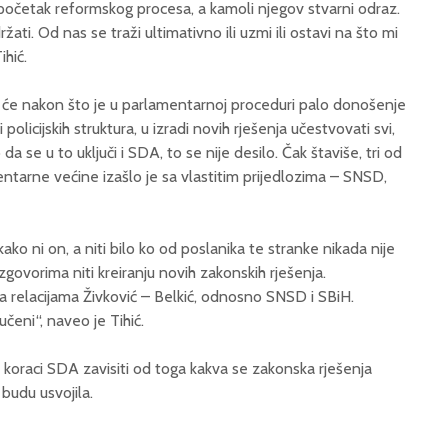
početak reformskog procesa, a kamoli njegov stvarni odraz.
i. Od nas se traži ultimativno ili uzmi ili ostavi na što mi
ihić.
o će nakon što je u parlamentarnoj proceduri palo donošenje
olicijskih struktura, u izradi novih rješenja učestvovati svi,
se u to uključi i SDA, to se nije desilo. Čak štaviše, tri od
tarne većine izašlo je sa vlastitim prijedlozima – SNSD,
ko ni on, a niti bilo ko od poslanika te stranke nikada nije
zgovorima niti kreiranju novih zakonskih rješenja.
a relacijama Živković – Belkić, odnosno SNSD i SBiH.
čeni“, naveo je Tihić.
 koraci SDA zavisiti od toga kakva se zakonska rješenja
 budu usvojila.