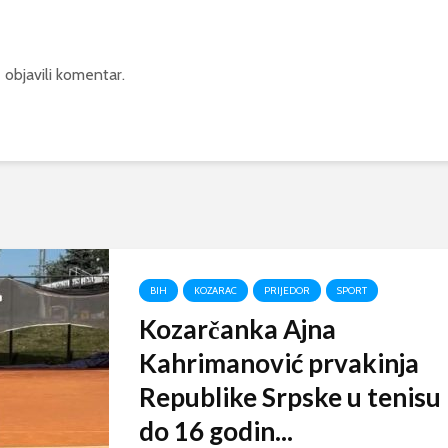
 objavili komentar.
BIH
KOZARAC
PRIJEDOR
SPORT
Kozarčanka Ajna
Kahrimanović prvakinja
Republike Srpske u tenisu
do 16 godin...