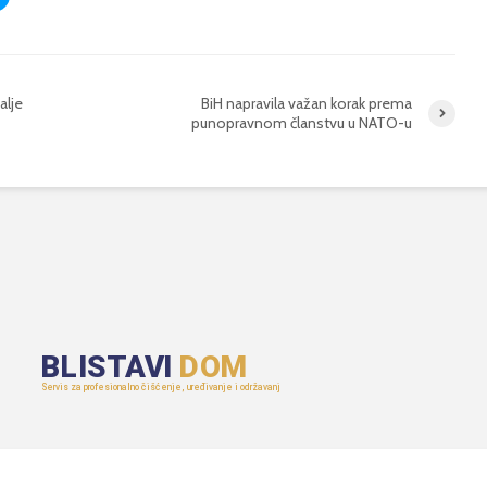
alje
BiH napravila važan korak prema
punopravnom članstvu u NATO-u