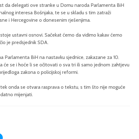
ost da delegati ove stranke u Domu naroda Parlamenta BiH
nalnog interesa Bošnjaka, te se u skladu s tim zatraži
­sne i Hercegovine o donesenim rješenjima.
stoje ustavni osnovi. Sače­kat ćemo da vidimo kakav ćemo
učio je predsjednik SDA.
ma Parlamenta BiH na nastavku sjednice, zakazane za 10.
da će se i hoće li se očitovati o sva tri ili samo jednom zahtjevu
ijedloga zakona o policijskoj reformi.
 tek onda se otvara rasprava o tekstu, s tim što nije moguće
datno mijenjati.