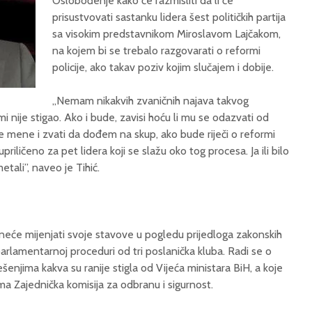
Oslobođenje kako će razmisliti da li će
prisustvovati sastanku lidera šest političkih partija
sa visokim predstavnikom Miroslavom Lajčak­om,
na kojem bi se trebalo razgovarati o reformi
policije, ako takav poziv kojim slučajem i dobije.
„Nemam nikakvih zvaničnih najava takvog
i nije stigao. Ako i bude, zavisi hoću li mu se odazvati od
mene i zvati da dođem na skup, ako bude riječi o reformi
upriličeno za pet lidera koji se slažu oko tog procesa. Ja ili bilo
etali”, naveo je Tihić.
 neće mijenjati svoje stavove u pogledu prijedloga zakonskih
arlamentarnoj proceduri od tri poslanička kluba. Radi se o
šenjima kakva su ranije stigla od Vijeća ministara BiH, a koje
ma Zajednička komisija za odbranu i sigurnost.