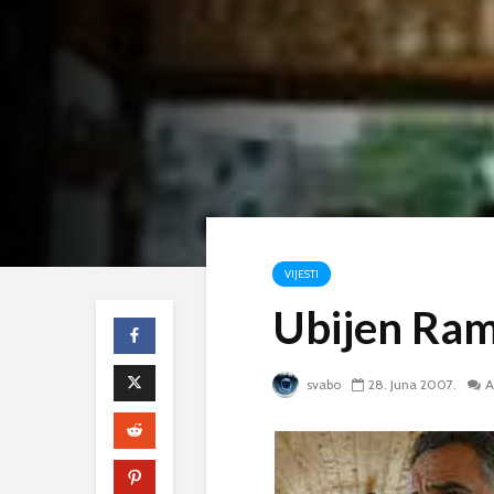
VIJESTI
Ubijen Rami
svabo
28. Juna 2007.
A