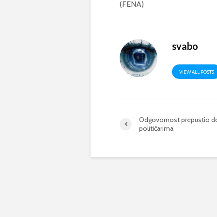
(FENA)
svabo
VIEW ALL POSTS
Odgovornost prepustio 
političarima