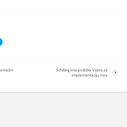
domaćim
Schiling ima podršku Vijeća za
implementaciju mira