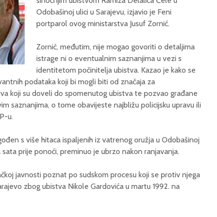
sinoćnjim ubistvom Ramiza Delalića Čele u
Odobašinoj ulici u Sarajevu, izjavio je Feni
portparol ovog ministarstva Jusuf Zornić.
Zornić, međutim, nije mogao govoriti o detaljima
istrage ni o eventualnim saznanjima u vezi s
identitetom počinitelja ubistva. Kazao je kako se
vantnih podataka koji bi mogli biti od značaja za
motiva koji su doveli do spomenutog ubistva te pozvao građane
vim saznanjima, o tome obavijeste najbližu policijsku upravu ili
P-u.
gođen s više hitaca ispaljenih iz vatrenog oružja u Odobašinoj
ola sata prije ponoći, preminuo je ubrzo nakon ranjavanja.
koj javnosti poznat po sudskom procesu koji se protiv njega
ajevo zbog ubistva Nikole Gardovića u martu 1992. na