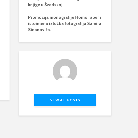
knjige u Švedskoj
Promocija monografije Homo faber i
istoimena izložba fotografija Samira
Sinanovića.
VIEW ALL POSTS