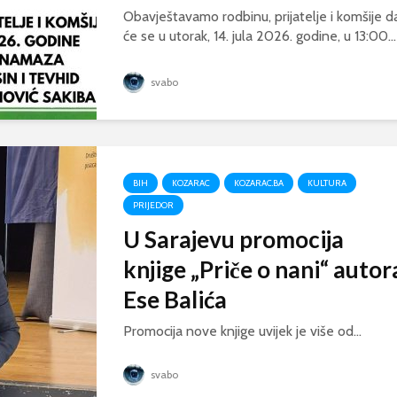
Obavještavamo rodbinu, prijatelje i komšije d
će se u utorak, 14. jula 2026. godine, u 13:00...
svabo
BIH
KOZARAC
KOZARAC.BA
KULTURA
PRIJEDOR
U Sarajevu promocija
knjige „Priče o nani“ autor
Ese Balića
Promocija nove knjige uvijek je više od...
svabo