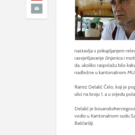
nastavlja s prikupljanjem rele
rasvjetljavanje činjenica i 
da, ukoliko raspolažu bilo kak
nadležne u kantonalnom MU
Ramiz Delalić Čelo, koji je po
ulici na broju 1. a u srijedu p
Delalić je bosanskohercegovač
vodio u Kantonalnom sudu Sar
Baščaršiji.