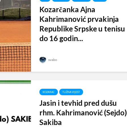
Kozarčanka Ajna
Kahrimanović prvakinja
Republike Srpske u tenisu
do 16 godin...
svabo
KOZARAC
TUŽNA VIJEST
Jasin i tevhid pred dušu
rhm. Kahrimanović (Sejdo)
Sakiba