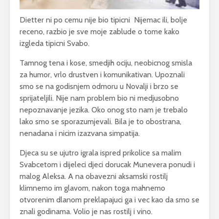
Dietter ni po cemu nije bio tipicni Nijemac ili, bolje
receno, razbio je sve moje zablude o tome kako
izgleda tipicni Svabo.
Tamnog tena i kose, smedjih ociju, neobicnog smisla
za humor, vrlo drustven i komunikativan. Upoznali
smo se na godisnjem odmoru u Novalji i brzo se
sprijateljili. Nije nam problem bio ni medjusobno
nepoznavanje jezika. Oko onog sto nam je trebalo
lako smo se sporazumjevali. Bila je to obostrana,
nenadana i nicim izazvana simpatija.
Djeca su se ujutro igrala ispred prikolice sa malim
Svabcetom i dijeleci djeci dorucak Munevera ponudi i
malog Aleksa. A na obavezni aksamski rostilj
klimnemo im glavom, nakon toga mahnemo
otvorenim dlanom preklapajuci ga i vec kao da smo se
znali godinama. Volio je nas rostilj i vino.