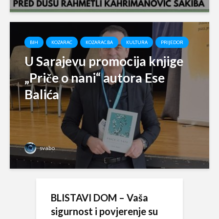
BIH
KOZARAC
KOZARAC.BA
KULTURA
PRIJEDOR
U Sarajevu promocija knjige
„Priče o nani“ autora Ese
Balića
svabo
BLISTAVI DOM – Vaša
sigurnost i povjerenje su