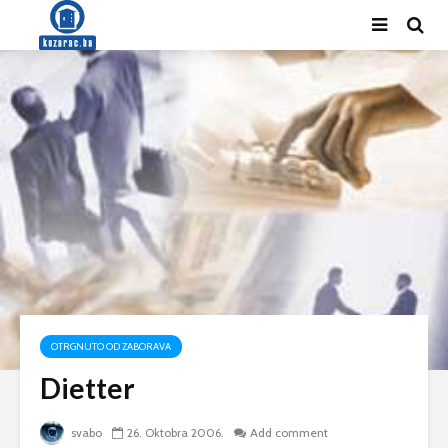
OTRGNUTO OD ZABORAVA
Dietter
svabo
26. Oktobra 2006.
Add comment