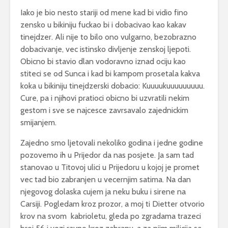
Iako je bio nesto stariji od mene kad bi vidio fino
zensko u bikiniju fuckao bi i dobacivao kao kakav
tinejdzer. Ali nije to bilo ono vulgarno, bezobrazno
dobacivanje, vec istinsko divljenje zenskoj ljepoti.
Obicno bi stavio dlan vodoravno iznad ociju kao
stiteci se od Sunca i kad bi kampom prosetala kakva
koka u bikiniju tinejdzerski dobacio: Kuuuukuuuuuuuuu.
Cure, pa i njihovi pratioci obicno bi uzvratili nekim
gestom i sve se najcesce zavrsavalo zajednickim
smijanjem.
Zajedno smo ljetovali nekoliko godina i jedne godine
pozovemo ih u Prijedor da nas posjete. Ja sam tad
stanovao u Titovoj ulici u Prijedoru u kojoj je promet
vec tad bio zabranjen u vecernjim satima. Na dan
njegovog dolaska cujem ja neku buku i sirene na
Carsiji. Pogledam kroz prozor, a moj ti Dietter otvorio
krov na svom kabrioletu, gleda po zgradama trazeci