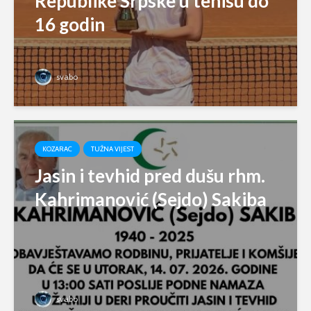
Republike Srpske u tenisu do
16 godin
svabo
KOZARAC
TUŽNA VIJEST
Jasin i tevhid pred dušu rhm.
Kahrimanović (Sejdo) Sakiba
svabo