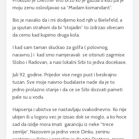
Prokuzio je Diettter vrlo brzo ko je gazda u kuci pa je
moju zenu oslovljavao sa “Madam komandant”.
Bio je navalio da i mi dodjemo kod njih u Bielefeld, a
ja sputan strahom da bi “stojadin” to izdrzao obecam
da cemo kad kupimo druga kola.
I kad sam taman skuckao za golfa ( polovnog,
naravno,) i kad smo namjeravali se otisnuti zagrmise
Slobo i Radovan, a nasi lokalni Srbi to jedva docekase.
Juli 92. godine. Prijedor vise nego pust i beskrajno
tuzan. Sve moje naivno-budalaste nade da je to
jedno prolazno stanje i da ce se Srbi dozvati pameti
pale su u vodu.
Hapsenja i ubistva se nastavljaju svakodnevno. Ko nije
ubijen ili u logoru vec je izisao dok se moglo, a ko hoce
sad da izidje mora imati garanciju iz neke “trece
zemlje”. Nazovem ja jedno vece Dinku, zeninu