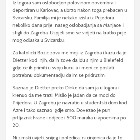
Iz logora sam oslobodjen polovinom novembra i
deportiran u Karlovac, a ubrzo nakon toga prebacen u
Svicarsku. Familija mi je nekako izisla iz Prijedora
nekoliko dana prije naseg oslobadjanja sa Manjace i
stigli do Zagreba. Uspjeli smo se vidjeti na kratko prije
mog odlaska u Svicarsku.
Za katolicki Bozic zovu me moji iz Zagreba i kazu da je
Dietter kod njih, da ih zove da idu s njim u Bielefeld
gdje ce ih primiti u svoju kucu, a i meni ce poslati
potrebnu dokumentaciju da im se pridruzim.
Saznao je Dietter preko Dinke da sam ja u logoru i
krenuo da me trazi. Mislio je jadan da ce moci do
Prijedora. U Zagrebu je navratio u studentski dom kod
Azre i tako saznao gdje smo. Dovezao je pun
prtljaznik hrane i odjece i 500 maraka u apoenima po
20.
Ni zimski uvjeti, snijeg i poledica, ni cinjenica da je to