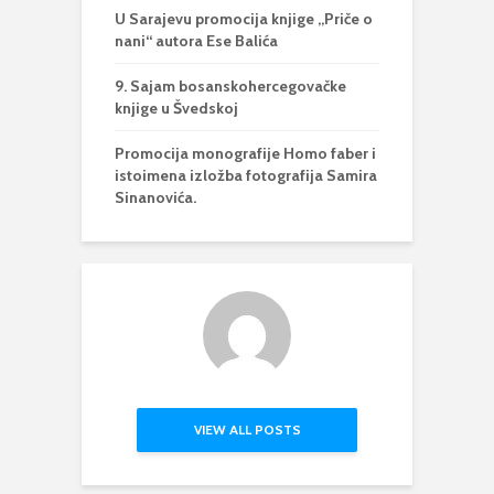
U Sarajevu promocija knjige „Priče o
nani“ autora Ese Balića
9. Sajam bosanskohercegovačke
knjige u Švedskoj
Promocija monografije Homo faber i
istoimena izložba fotografija Samira
Sinanovića.
VIEW ALL POSTS