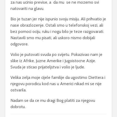
za nas ucinio previse, a da mu se ne mozemo svi
natovariti na glavu.
Bio je tuzan jer nije ispunio svoju misiju. Ali prihvatio je
nase obrazlozenje. Ostali smo u telefonskoj vezi, ali
bez pomoci ociju, ruku i nogu bilo je teze razgovarati.
Nastavili smo mu pisati, ali uskoro nismo dobijali
odgovore.
Volio je putovati svuda po svijetu. Pokazivao nam je
slike iz Afrike, Juzne Amerike i Jugoistocne Azije.
Svuda je sticao prijateljstva i volio je ljude.
Velika zelja moje cijele familije da ugostimo Diettera i
njegovu porodicu kod nas u Americi nikad mi se nije
ostvarila.
Nadam se da ce mu dragi Bog platiti za njegovu
dobrotu.