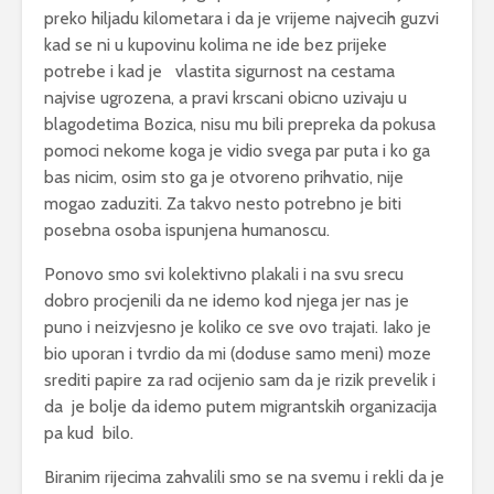
preko hiljadu kilometara i da je vrijeme najvecih guzvi
kad se ni u kupovinu kolima ne ide bez prijeke
potrebe i kad je vlastita sigurnost na cestama
najvise ugrozena, a pravi krscani obicno uzivaju u
blagodetima Bozica, nisu mu bili prepreka da pokusa
pomoci nekome koga je vidio svega par puta i ko ga
bas nicim, osim sto ga je otvoreno prihvatio, nije
mogao zaduziti. Za takvo nesto potrebno je biti
posebna osoba ispunjena humanoscu.
Ponovo smo svi kolektivno plakali i na svu srecu
dobro procjenili da ne idemo kod njega jer nas je
puno i neizvjesno je koliko ce sve ovo trajati. Iako je
bio uporan i tvrdio da mi (doduse samo meni) moze
srediti papire za rad ocijenio sam da je rizik prevelik i
da je bolje da idemo putem migrantskih organizacija
pa kud bilo.
Biranim rijecima zahvalili smo se na svemu i rekli da je