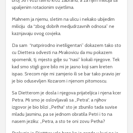
broj 56 i vozi ravno kroz zabranu, a za njim milicija sa
upaljenim rotacionim svjetlima.
Mahnem ja njemu, sletim na ulicu i nekako ubijedim
miliciju da “zbog dobrih medjudrzavnih odnosa” ne
kaznjavaju ovog covjeka.
Da sam “natprirodno inetiligentan” dokazem tako sto
cu Diettera odvesti na Mrakovicu da mu pokazem
spomenik, tj. mjesto gdje su “nasi” kokali njegove. Tek
kad smo stigli gore bilo mi je jasno koji sam kreten
ispao. Srecom nije mi zamjerio ili se bar tako pravio jer
je bio odusevljen Kozarom i njenom pitomoscu.
Sa Dietterom je dosla i njegova prijateljica i njena kcer
Petra. Mi smo je oslovljavali sa „Petra“, a njihov
izgovor je bio blizi „Petha“ sto je zbunilo tada suvise
mladu Jasminu, pa se jednom obratila Petri i to na
nasem jeziku: „Petra, a sto te oni zovu Petha?