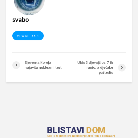
svabo
VIEW ALL POSTS
Sjeverna Koreja
Ubio 3 djevojčice, 7 ih
najavila nuklearni test
ranio, a dječake
poštedio