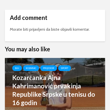
Add comment
Morate biti
prijavljeni
da biste objavili komentar.
You may also like
BIH
KOZARAC
PRIJEDOR
SPORT
Kozarčanka Ajna
Kahrimanović prvakinja
Republike Srpske u tenisu do
16 godin