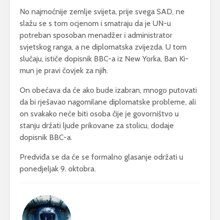
No najmoćnije zemlje svijeta, prije svega SAD, ne
slažu se s tom ocjenom i smatraju da je UN-u
potreban sposoban menadžer i administrator
svjetskog ranga, a ne diplomatska zvijezda. U tom
slučaju, ističe dopisnik BBC-a iz New Yorka, Ban Ki-
mun je pravi čovjek za njih.
On obećava da će ako bude izabran, mnogo putovati
da bi rješavao nagomilane diplomatske probleme, ali
on svakako neće biti osoba čije je govorništvo u
stanju držati ljude prikovane za stolicu, dodaje
dopisnik BBC-a.
Predviđa se da će se formalno glasanje održati u
ponedjeljak 9. oktobra.