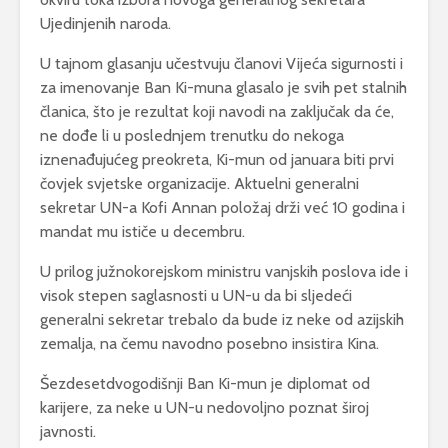
Ujedinjenih naroda.
U tajnom glasanju učestvuju članovi Vijeća sigurnosti i
za imenovanje Ban Ki-muna glasalo je svih pet stalnih
članica, što je rezultat koji navodi na zaključak da će,
ne dođe li u poslednjem trenutku do nekoga
iznenađujućeg preokreta, Ki-mun od januara biti prvi
čovjek svjetske organizacije. Aktuelni generalni
sekretar UN-a Kofi Annan položaj drži već 10 godina i
mandat mu ističe u decembru.
U prilog južnokorejskom ministru vanjskih poslova ide i
visok stepen saglasnosti u UN-u da bi sljedeći
generalni sekretar trebalo da bude iz neke od azijskih
zemalja, na čemu navodno posebno insistira Kina.
Šezdesetdvogodišnji Ban Ki-mun je diplomat od
karijere, za neke u UN-u nedovoljno poznat široj
javnosti.