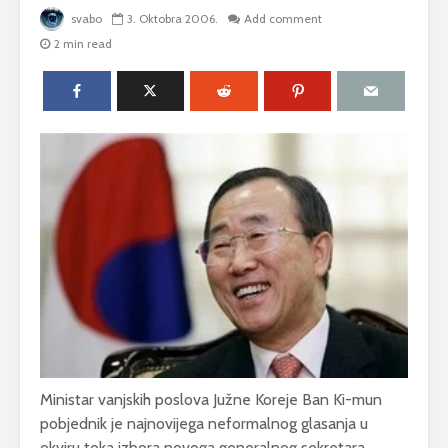
svabo
3. Oktobra 2006.
Add comment
2 min read
Ministar vanjskih poslova Južne Koreje Ban Ki-mun
pobjednik je najnovijega neformalnog glasanja u
okviru toka izbora novoga generalnog sekretara