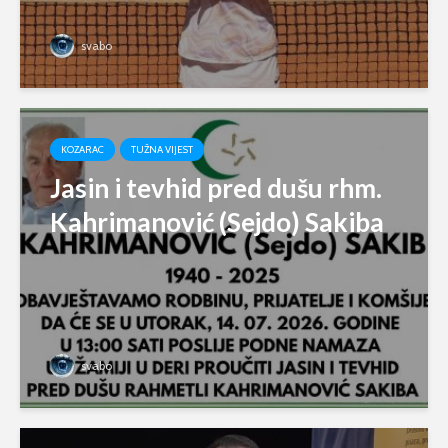
svabo
KOZARAC
TUŽNA VIJEST
Jasin i tevhid pred dušu rhm.
Kahrimanović (Sejdo) Sakiba
svabo