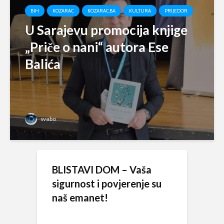
BIH
KOZARAC
KOZARAC.BA
KULTURA
PRIJEDOR
U Sarajevu promocija knjige
„Priče o nani“ autora Ese
Balića
svabo
BLISTAVI DOM – Vaša
sigurnost i povjerenje su
naš emanet!