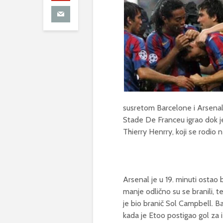
susretom Barcelone i Arsenala
Stade De Franceu igrao dok j
Thierry Henrry, koji se rodio 
Arsenal je u 19. minuti ostao 
manje odlično su se branili, te
je bio branič Sol Campbell. B
kada je Etoo postigao gol za i