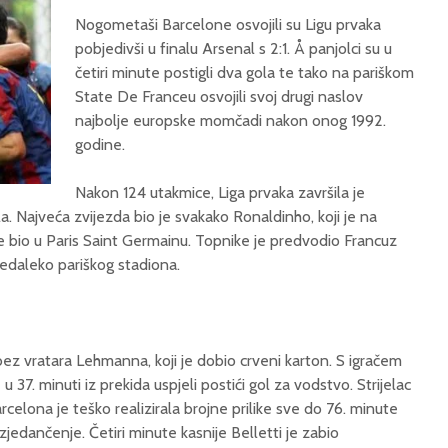
Nogometaši Barcelone osvojili su Ligu prvaka
pobjedivši u finalu Arsenal s 2:1. Å panjolci su u
četiri minute postigli dva gola te tako na pariškom
State De Franceu osvojili svoj drugi naslov
najbolje europske momčadi nakon onog 1992.
godine.
Nakon 124 utakmice, Liga prvaka završila je
. Najveća zvijezda bio je svakako Ronaldinho, koji je na
e bio u Paris Saint Germainu. Topnike je predvodio Francuz
nedaleko pariškog stadiona.
bez vratara Lehmanna, koji je dobio crveni karton. S igračem
 u 37. minuti iz prekida uspjeli postići gol za vodstvo. Strijelac
arcelona je teško realizirala brojne prilike sve do 76. minute
zjedančenje. Četiri minute kasnije Belletti je zabio