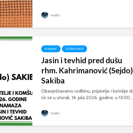
svabo
KOZARAC
TUŽNA VIJEST
Jasin i tevhid pred dušu
rhm. Kahrimanović (Sejdo)
Sakiba
Obavještavamo rodbinu, prijatelje i komšije d
će se u utorak, 14. jula 2026. godine, u 13:00...
svabo