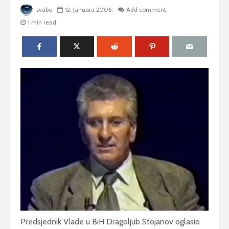
svabo
12. Januara 2006.
Add comment
1 min read
Predsjednik Vlade u BiH Dragoljub Stojanov oglasio