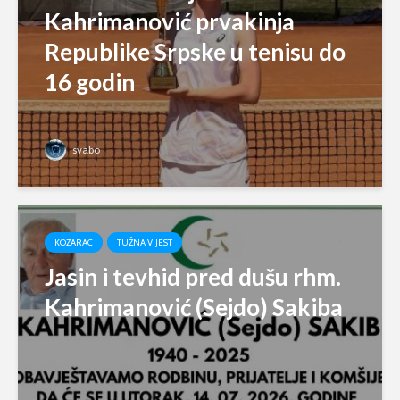
Kahrimanović prvakinja
Republike Srpske u tenisu do
16 godin
svabo
KOZARAC
TUŽNA VIJEST
Jasin i tevhid pred dušu rhm.
Kahrimanović (Sejdo) Sakiba