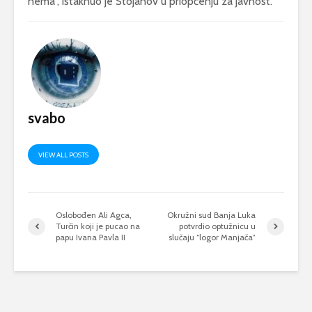
nema”, istaknuo je Stojanov u priopćenju za javnost.
svabo
VIEW ALL POSTS
Oslobođen Ali Agca,
Okružni sud Banja Luka
Turčin koji je pucao na
potvrdio optužnicu u
papu Ivana Pavla II
slučaju “logor Manjača”