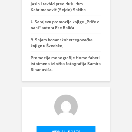
Jasin i tevhid pred dušu rhm.
Kahrimanović (Sejdo) Sakiba
U Sarajevu promocija knjige „Priče o
nani“ autora Ese Balića
9. Sajam bosanskohercegovačke
knjige u Švedskoj
Promocija monografije Homo faber i
istoimena izložba fotografija Samira
Sinanovića.
VIEW ALL POSTS