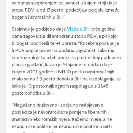
se danas saopštenjem za javnost u kojem stoji da je
stopa PDV-a od 17 posto “podebljala podjelu između
bogatih i siromašnih u BiH”.
Stojanov je podsjetio da je
Vlada u BiH
prije godinu
dana zagovarala diferenciranu stopu PDV-a pri kojoj
bi bogati podnosili teret poreza. “Posebna priča je, je
li PDV uopće porez na dodanu vrijednost, kako mu
ime kaže, ili je to u biti porez na promet koji podnose i
plaćaju građani”, kazao je Stojanov te dodao da je
krajem 2001. godine u BiH 10 posto najsiromašnijih
imalo samo 3,9 posto dohotka BiH na raspolaganju, te
kako je 10 posto najbogatijih raspolagalo s 21,45
posto dohotka u BiH.
“Naglašeno društveno i socijalno raslojavanje
posljedica je nekontrolirane primjene liberalnih i
anarhičnih ekonomskih mjera. Kažemo mjera, a ne
ekonomske politike jer ekonomske politike u BiH i