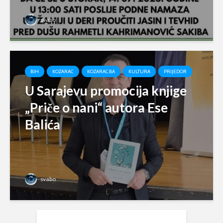
svabo
BIH
KOZARAC
KOZARAC.BA
KULTURA
PRIJEDOR
U Sarajevu promocija knjige
„Priče o nani“ autora Ese
Balića
svabo