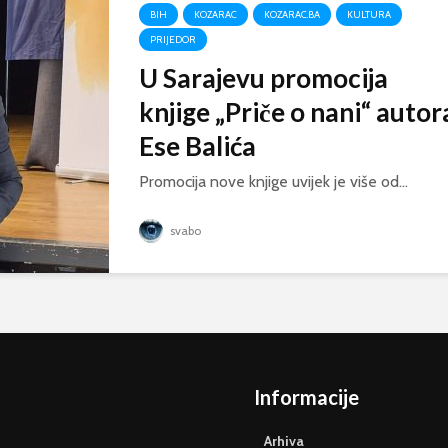
BIH
KOZARAC
KOZARAC.BA
KULTURA
PRIJEDOR
U Sarajevu promocija
knjige „Priče o nani“ autor
Ese Balića
Promocija nove knjige uvijek je više od...
svabo
Informacije
Arhiva