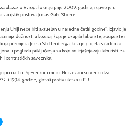
a ulazak u Evropsku uniju prije 2009. godine, izjavio je u
ar vanjskih poslova Jonas Gahr Stoere.
enju Uniji neće biti aktuelan u naredne četiri godine”, izjavio je
imaja dužnosti u koaliciji koja je okupila laburiste, socijaliste i
cija premijera Jensa Stoltenberga, koja je počela s radom u
ena u pogledu priključenja za koje se izjašnjavaju laburisti, za
ih i centrističkih saveznika.
jujući nafti u Sjevernom moru, Norvežani su već u dva
. i 1994. godine, glasali protiv ulaska u EU.