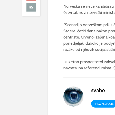
Norveška se neće kandidirati z
četvrtak novi norveški minist
“Scenarij o norveškom priključ
Stoere, četiri dana nakon preuz
centriste. Crveno-zelena koali
ponedjeljak, duboko je podijelj
razliku od njihovih socijalističk
Izuzetno prosperitetni zahval
navrata, na referendumima 1972
svabo
VIEW ALL POSTS