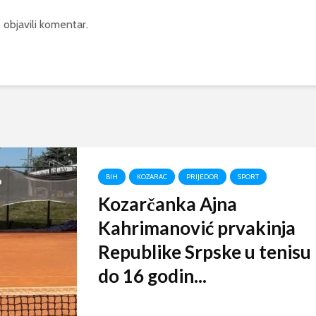
 objavili komentar.
BIH
KOZARAC
PRIJEDOR
SPORT
Kozarčanka Ajna
Kahrimanović prvakinja
Republike Srpske u tenisu
do 16 godin...