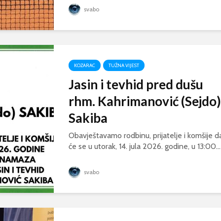
svabo
KOZARAC
TUŽNA VIJEST
Jasin i tevhid pred dušu
rhm. Kahrimanović (Sejdo)
Sakiba
Obavještavamo rodbinu, prijatelje i komšije d
će se u utorak, 14. jula 2026. godine, u 13:00...
svabo