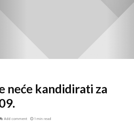
 neće kandidirati za
09.
Add comment
1 min read