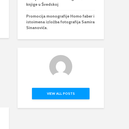
knjige u Švedskoj
Promocija monografije Homo faber i
istoimena izložba fotografija Samira
Sinanovića.
VIEW ALL POSTS