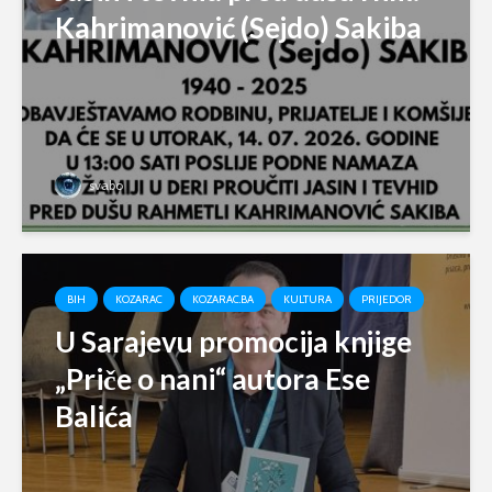
Kahrimanović (Sejdo) Sakiba
svabo
BIH
KOZARAC
KOZARAC.BA
KULTURA
PRIJEDOR
U Sarajevu promocija knjige
„Priče o nani“ autora Ese
Balića