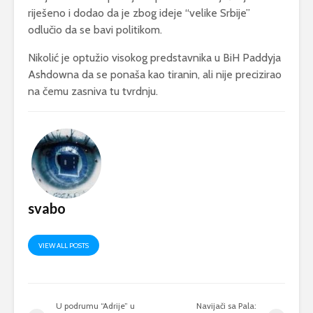
riješeno i dodao da je zbog ideje “velike Srbije”
odlučio da se bavi politikom.
Nikolić je optužio visokog predstavnika u BiH Paddyja
Ashdowna da se ponaša kao tiranin, ali nije precizirao
na čemu zasniva tu tvrdnju.
svabo
VIEW ALL POSTS
U podrumu “Adrije” u
Navijači sa Pala: