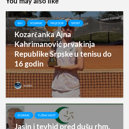
You may also like
BIH
KOZARAC
PRIJEDOR
SPORT
Kozarčanka Ajna
Kahrimanović prvakinja
Republike Srpske u tenisu do
16 godin
svabo
KOZARAC
TUŽNA VIJEST
Jasin i tevhid pred dušu rhm.