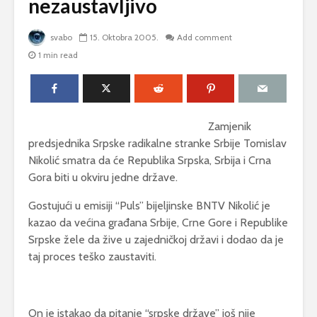
nezaustavljivo
svabo
15. Oktobra 2005.
Add comment
1 min read
Zamjenik
predsjednika Srpske radikalne stranke Srbije Tomislav
Nikolić smatra da će Republika Srpska, Srbija i Crna
Gora biti u okviru jedne države.
Gostujući u emisiji “Puls” bijeljinske BNTV Nikolić je
kazao da većina građana Srbije, Crne Gore i Republike
Srpske žele da žive u zajedničkoj državi i dodao da je
taj proces teško zaustaviti.
On je istakao da pitanje “srpske države” još nije