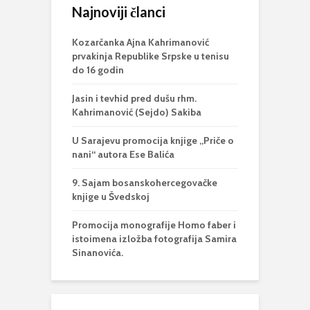
Najnoviji članci
Kozarčanka Ajna Kahrimanović
prvakinja Republike Srpske u tenisu
do 16 godin
Jasin i tevhid pred dušu rhm.
Kahrimanović (Sejdo) Sakiba
U Sarajevu promocija knjige „Priče o
nani“ autora Ese Balića
9. Sajam bosanskohercegovačke
knjige u Švedskoj
Promocija monografije Homo faber i
istoimena izložba fotografija Samira
Sinanovića.