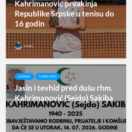
Kahrimanović prvakinja
Republike Srpske u tenisu do
16 godin
svabo
KOZARAC
TUŽNA VIJEST
Jasin i tevhid pred dušu rhm.
Kahrimanović (Sejdo) Sakiba