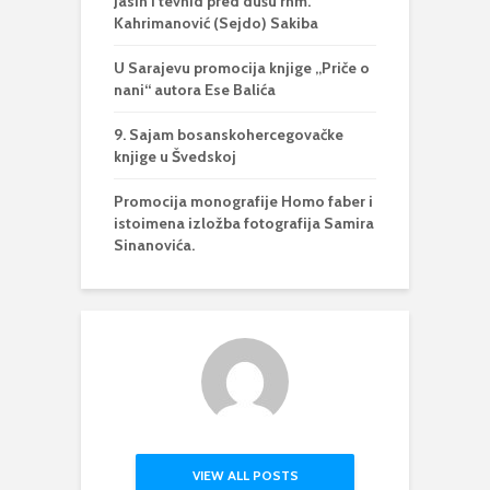
Jasin i tevhid pred dušu rhm.
Kahrimanović (Sejdo) Sakiba
U Sarajevu promocija knjige „Priče o
nani“ autora Ese Balića
9. Sajam bosanskohercegovačke
knjige u Švedskoj
Promocija monografije Homo faber i
istoimena izložba fotografija Samira
Sinanovića.
VIEW ALL POSTS