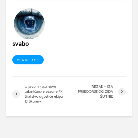
svabo
VIEW ALL POSTS
U prvom kolu nove
REZAK – IZA
takmičarske sezone FK
PRIJEDORSKOG ZIDA
Bratstvo ugostiće ekipu
ŠUTNJE
13 Skojevki