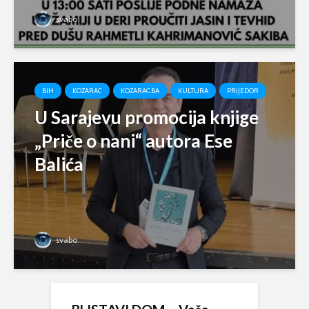
svabo
BIH
KOZARAC
KOZARAC.BA
KULTURA
PRIJEDOR
U Sarajevu promocija knjige
„Priče o nani“ autora Ese
Balića
svabo