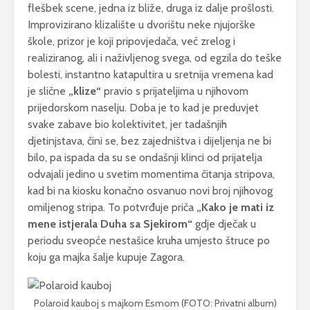
flešbek scene, jedna iz bliže, druga iz dalje prošlosti.
Improvizirano klizalište u dvorištu neke njujorške
škole, prizor je koji pripovjedača, već zrelog i
realiziranog, ali i naživljenog svega, od egzila do teške
bolesti, instantno katapultira u sretnija vremena kad
je slične
„klize“
pravio s prijateljima u njihovom
prijedorskom naselju. Doba je to kad je preduvjet
svake zabave bio kolektivitet, jer tadašnjih
djetinjstava, čini se, bez zajedništva i dijeljenja ne bi
bilo, pa ispada da su se ondašnji klinci od prijatelja
odvajali jedino u svetim momentima čitanja stripova,
kad bi na kiosku konačno osvanuo novi broj njihovog
omiljenog stripa. To potvrđuje priča
„Kako je mati iz
mene istjerala Duha sa Sjekirom“
gdje dječak u
periodu sveopće nestašice kruha umjesto štruce po
koju ga majka šalje kupuje Zagora.
Polaroid kauboj s majkom Esmom (FOTO: Privatni album)