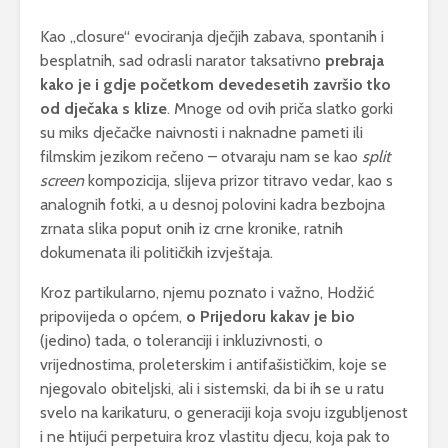
Kao „closure“ evociranja dječjih zabava, spontanih i
besplatnih, sad odrasli narator taksativno
prebraja
kako je i gdje početkom devedesetih završio tko
od dječaka s klize
. Mnoge od ovih priča slatko gorki
su miks dječačke naivnosti i naknadne pameti ili
filmskim jezikom rečeno – otvaraju nam se kao
split
screen
kompozicija, slijeva prizor titravo vedar, kao s
analognih fotki, a u desnoj polovini kadra bezbojna
zrnata slika poput onih iz crne kronike, ratnih
dokumenata ili političkih izvještaja.
Kroz partikularno, njemu poznato i važno, Hodžić
pripovijeda o općem,
o Prijedoru kakav je bio
(jedino) tada, o toleranciji i inkluzivnosti, o
vrijednostima, proleterskim i antifašističkim, koje se
njegovalo obiteljski, ali i sistemski, da bi ih se u ratu
svelo na karikaturu, o generaciji koja svoju izgubljenost
i ne htijući perpetuira kroz vlastitu djecu, koja pak to