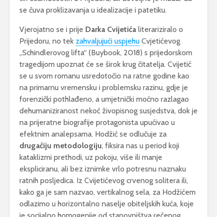
se čuva proklizavanja u idealizacije i patetiku.
Vjerojatno se i prije
Darka Cvijetića
literariziralo o
Prijedoru, no tek
zahvaljujući uspjehu
Cvjetićevog
„Schindlerovog lifta“ (Buybook, 2018) s prijedorskom
tragedijom upoznat će se širok krug čitatelja. Cvijetić
se u svom romanu usredotočio na ratne godine kao
na primarnu vremensku i problemsku razinu, gdje je
forenzički pothlađeno, a umjetnički moćno razlagao
dehumaniziranost nekoć živopisnog susjedstva, dok je
na prijeratne biografije protagonista upućivao u
efektnim analepsama. Hodžić se odlučuje za
drugačiju metodologiju
, fiksira nas u period koji
kataklizmi prethodi, uz pokoju, više ili manje
ekspliciranu, ali bez iznimke vrlo potresnu naznaku
ratnih posljedica. Iz Cvijetićevog crvenog solitera ili,
kako ga je sam nazvao, vertikalnog sela, za Hodžićem
odlazimo u horizontalno naselje obiteljskih kuća, koje
je socijalno homogenije od stanovništva rečenog