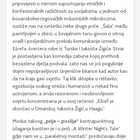
pripovijesti o mirnom supostojanju etničkih i
konfesionalnih različitosti za socijalizma, u jednom od
bosanskohercegovačkih industrijskih mikrokozma,
sustiže nas na svršetku neke druge priče. „Šala“, među
pamtljivijim u zbirci, u žovijalnom tonu govori o sitnoj
svađi i posljedičnom prekidu komunikacije između
Ešrefa, švercera robe iz Turske i taksista Žigića. Stvar
je postavljena kao komedija zabune kojoj prethodi
bezazlena dječja podvala, zato nas se još pogubnije
dojmi nepopravljivost činjenične bilance kad autor kao
da na kraju gasi svjetlo. Taj klik sklopke u ništavilo,
egzekucija svakog smisla i humanosti u nekad fino
ustrojenom, a onda razorenom i neobnovljivom
svijetu koncentrirana je u ovoj rečenici: „Ešref je
skončao u Omarskoj, taksista Žigić u Haagu.“
Modus takvog
„prije – poslije“
kontrapunktnog
izlaganja korišten je i u priči „A Winter Night’s Tale“
gdje nam se u „paralelnoj montaži“ predočavaju dvije