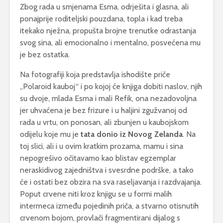
Zbog rada u smjenama Esma, odrješita i glasna, ali
ponajprije roditeljski pouzdana, topla i kad treba
itekako nježna, propušta brojne trenutke odrastanja
svog sina, ali emocionalno i mentalno, posvećena mu
je bez ostatka.
Na fotografiji koja predstavlja ishodište priče
„Polaroid kauboj“ i po kojoj će knjiga dobiti naslov, njih
su dvoje, mlada Esma i mali Refik, ona nezadovoljna
jer uhvaćena je bez frizure i u haljini zgužvanoj od
rada u vrtu, on ponosan, ali zbunjen u kaubojskom
odijelu koje mu je
tata donio iz Novog Zelanda
. Na
toj slici, ali i u ovim kratkim prozama, mamu i sina
nepogrešivo očitavamo kao blistav egzemplar
neraskidivog zajedništva i svesrdne podrške, a tako
će i ostati bez obzira na sva raseljavanja i razdvajanja.
Poput crvene niti kroz knjigu se u formi malih
intermeca između pojedinih priča, a stvarno otisnutih
crvenom bojom, provlači fragmentirani dijalog s