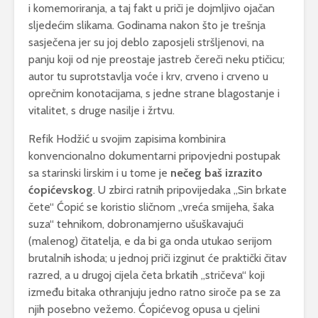
i komemoriranja, a taj fakt u priči je dojmljivo ojačan
sljedećim slikama. Godinama nakon što je trešnja
sasječena jer su joj deblo zaposjeli stršljenovi, na
panju koji od nje preostaje jastreb čereči neku ptičicu;
autor tu suprotstavlja voće i krv, crveno i crveno u
oprečnim konotacijama, s jedne strane blagostanje i
vitalitet, s druge nasilje i žrtvu.
Refik Hodžić u svojim zapisima kombinira
konvencionalno dokumentarni pripovjedni postupak
sa starinski lirskim i u tome je
nečeg baš izrazito
ćopićevskog
. U zbirci ratnih pripovijedaka „Sin brkate
čete“ Ćopić se koristio sličnom „vreća smijeha, šaka
suza“ tehnikom, dobronamjerno ušuškavajući
(malenog) čitatelja, e da bi ga onda utukao serijom
brutalnih ishoda; u jednoj priči izginut će praktički čitav
razred, a u drugoj cijela četa brkatih „stričeva“ koji
između bitaka othranjuju jedno ratno siroče pa se za
njih posebno vežemo. Ćopićevog opusa u cjelini