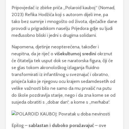
Pripovjedač iz zbirke priča „Polaroid kauboj“ (Nomad,
2023) Refika Hodžića koji s autorom dijeli ime, pa
tako bez sumnje i mnogošto od života, dječačke dane
provodi u prigradskom naselju Prijedora gdje su ljudi
međusobno bliski i jedni s drugima solidarni.
Napomena, djetinje neopterećena, također i
neupitna, da je riječ o
višekulturnoj sredini
okrznut
će čitatelja tek usput dok se naratorska figura, čiji će
se glas tokom akronološkog izlaganja fluidno
transformirati iz infantilnog u sveznajuć i obratno,
prisjeća kako je njegovu ocu krajem sedamdesetih od
velike važnosti bilo ne samo da mu prvašić na putu
do škole pozdravlja starije, nego i da zna kome se od
susjeda obratiti s „dobar dan“, a kome s „merhaba“.
Epilog –
sablastan i duboko poražavajuć
– ove