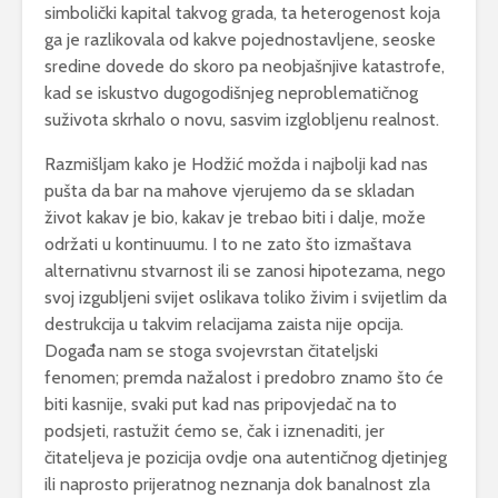
simbolički kapital takvog grada, ta heterogenost koja
ga je razlikovala od kakve pojednostavljene, seoske
sredine dovede do skoro pa neobjašnjive katastrofe,
kad se iskustvo dugogodišnjeg neproblematičnog
suživota skrhalo o novu, sasvim izglobljenu realnost.
Razmišljam kako je Hodžić možda i najbolji kad nas
pušta da bar na mahove vjerujemo da se skladan
život kakav je bio, kakav je trebao biti i dalje, može
održati u kontinuumu. I to ne zato što izmaštava
alternativnu stvarnost ili se zanosi hipotezama, nego
svoj izgubljeni svijet oslikava toliko živim i svijetlim da
destrukcija u takvim relacijama zaista nije opcija.
Događa nam se stoga svojevrstan čitateljski
fenomen; premda nažalost i predobro znamo što će
biti kasnije, svaki put kad nas pripovjedač na to
podsjeti, rastužit ćemo se, čak i iznenaditi, jer
čitateljeva je pozicija ovdje ona autentičnog djetinjeg
ili naprosto prijeratnog neznanja dok banalnost zla