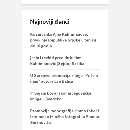
Najnoviji članci
Kozarčanka Ajna Kahrimanović
prvakinja Republike Srpske u tenisu
do 16 godin
Jasin i tevhid pred dušu rhm.
Kahrimanović (Sejdo) Sakiba
U Sarajevu promocija knjige „Priče o
nani“ autora Ese Balića
9. Sajam bosanskohercegovačke
knjige u Švedskoj
Promocija monografije Homo faber i
istoimena izložba fotografija Samira
Sinanovića.