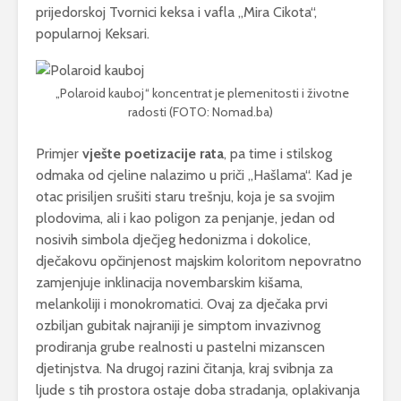
prijedorskoj Tvornici keksa i vafla „Mira Cikota“,
popularnoj Keksari.
„Polaroid kauboj“ koncentrat je plemenitosti i životne
radosti (FOTO: Nomad.ba)
Primjer
vješte poetizacije rata
, pa time i stilskog
odmaka od cjeline nalazimo u priči „Hašlama“. Kad je
otac prisiljen srušiti staru trešnju, koja je sa svojim
plodovima, ali i kao poligon za penjanje, jedan od
nosivih simbola dječjeg hedonizma i dokolice,
dječakovu opčinjenost majskim koloritom nepovratno
zamjenjuje inklinacija novembarskim kišama,
melankoliji i monokromatici. Ovaj za dječaka prvi
ozbiljan gubitak najraniji je simptom invazivnog
prodiranja grube realnosti u pastelni mizanscen
djetinjstva. Na drugoj razini čitanja, kraj svibnja za
ljude s tih prostora ostaje doba stradanja, oplakivanja