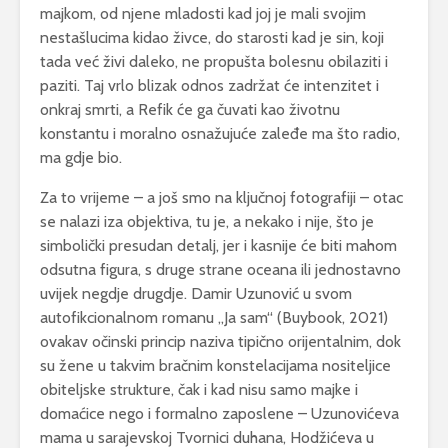
majkom, od njene mladosti kad joj je mali svojim
nestašlucima kidao živce, do starosti kad je sin, koji
tada već živi daleko, ne propušta bolesnu obilaziti i
paziti. Taj vrlo blizak odnos zadržat će intenzitet i
onkraj smrti, a Refik će ga čuvati kao životnu
konstantu i moralno osnažujuće zaleđe ma što radio,
ma gdje bio.
Za to vrijeme – a još smo na ključnoj fotografiji – otac
se nalazi iza objektiva, tu je, a nekako i nije, što je
simbolički presudan detalj, jer i kasnije će biti mahom
odsutna figura, s druge strane oceana ili jednostavno
uvijek negdje drugdje. Damir Uzunović u svom
autofikcionalnom romanu „Ja sam“ (Buybook, 2021)
ovakav očinski princip naziva tipično orijentalnim, dok
su žene u takvim bračnim konstelacijama nositeljice
obiteljske strukture, čak i kad nisu samo majke i
domaćice nego i formalno zaposlene – Uzunovićeva
mama u sarajevskoj Tvornici duhana, Hodžićeva u