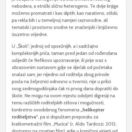
nebodera, a etnički slično heterogeno. Te dvije knjige
možemo promatrati i kao diptih, kao narativno, stilski,
pa rekla bih i u temeljnoj namjeri raznorodne, ali
tematski i prostorno srodne te značenjski i književno
izuzetno vrijedne.
U „Školi“, jednoj od opsežnijih, a i sadržajno
kompleksnijih priča, taman pred jedan od rođendana
uslijedit će Refikovo upoznavanje, ili prije sraz s
obrazovnim sustavom gdje se dječak od početaka
snalazi sam, jer nijedno od roditelja zbog prirode
posla na željeznici odnosno u tvornici, nije u prilici
svog sedmogodišnjaka čak ni prvog dana dopratiti do
škole. Ne mogu na ovom mjestu odoljeti digresiji na
temu različitih roditeljskih stilova i mogućnosti,
konkretno ovodobnog fenomena
„helikopter
roditeljstva“
, pa si dopuštam preporuku za
kratkometražni film „Mucica“ (r. Aldo Tardozzi, 2012;
dostupno na croatian.film), gdje u komičnoj vinjeti od