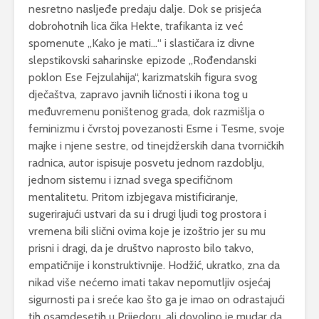
nesretno nasljeđe predaju dalje. Dok se prisjeća
dobrohotnih lica čika Hekte, trafikanta iz već
spomenute „Kako je mati…“ i slastičara iz divne
slepstikovski saharinske epizode „Rođendanski
poklon Ese Fejzulahija“, karizmatskih figura svog
dječaštva, zapravo javnih ličnosti i ikona tog u
međuvremenu poništenog grada, dok razmišlja o
feminizmu i čvrstoj povezanosti Esme i Tesme, svoje
majke i njene sestre, od tinejdžerskih dana tvorničkih
radnica, autor ispisuje posvetu jednom razdoblju,
jednom sistemu i iznad svega specifičnom
mentalitetu. Pritom izbjegava mistificiranje,
sugerirajući ustvari da su i drugi ljudi tog prostora i
vremena bili slični ovima koje je izoštrio jer su mu
prisni i dragi, da je društvo naprosto bilo takvo,
empatičnije i konstruktivnije. Hodžić, ukratko, zna da
nikad više nećemo imati takav nepomutljiv osjećaj
sigurnosti pa i sreće kao što ga je imao on odrastajući
tih osamdesetih u Prijedoru, ali dovoljno je mudar da