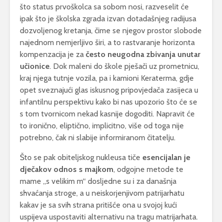
što status prvoškolca sa sobom nosi, razveselit će
ipak što je školska zgrada izvan dotadašnjeg radijusa
dozvoljenog kretanja, čime se njegov prostor slobode
najednom nemjerljivo širi, a to rastvaranje horizonta
kompenzacija je za
često neugodna zbivanja unutar
učionice
. Dok maleni do škole pješači uz prometnicu,
kraj njega tutnje vozila, pa i kamioni Keraterma, gdje
opet sveznajući glas iskusnog pripovjedača zasijeca u
infantilnu perspektivu kako bi nas upozorio što će se
s tom tvornicom nekad kasnije dogoditi. Napravit će
to ironično, eliptično, implicitno, više od toga nije
potrebno, čak ni slabije informiranom čitatelju.
Što se pak obiteljskog nukleusa tiče
esencijalan je
dječakov odnos s majkom
, odgojne metode te
mame „s velikim m“ dosljedne su i za današnja
shvaćanja stroge, a u neiskorjenjivom patrijarhatu
kakav je sa svih strana pritišće ona u svojoj kući
uspijeva uspostaviti alternativu na tragu matrijarhata.