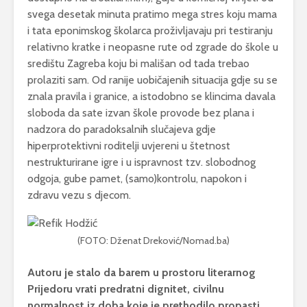
svega desetak minuta pratimo mega stres koju mama
i tata eponimskog školarca proživljavaju pri testiranju
relativno kratke i neopasne rute od zgrade do škole u
središtu Zagreba koju bi mališan od tada trebao
prolaziti sam. Od ranije uobičajenih situacija gdje su se
znala pravila i granice, a istodobno se klincima davala
sloboda da sate izvan škole provode bez plana i
nadzora do paradoksalnih slučajeva gdje
hiperprotektivni roditelji uvjereni u štetnost
nestrukturirane igre i u ispravnost tzv. slobodnog
odgoja, gube pamet, (samo)kontrolu, napokon i
zdravu vezu s djecom.
(FOTO: Dženat Dreković/Nomad.ba)
Autoru je stalo da barem u prostoru literarnog
Prijedoru vrati predratni dignitet, civilnu
normalnost iz doba koje je prethodilo propasti