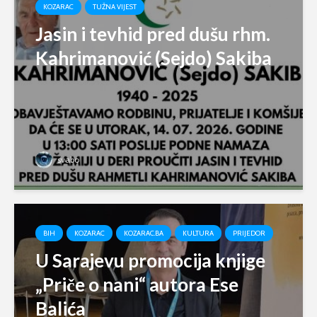
KOZARAC
TUŽNA VIJEST
Jasin i tevhid pred dušu rhm.
Kahrimanović (Sejdo) Sakiba
svabo
BIH
KOZARAC
KOZARAC.BA
KULTURA
PRIJEDOR
U Sarajevu promocija knjige
„Priče o nani“ autora Ese
Balića