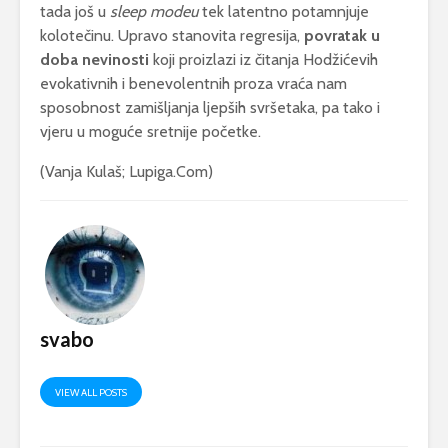
tada još u
sleep modeu
tek latentno potamnjuje
kolotečinu. Upravo stanovita regresija,
povratak u
doba nevinosti
koji proizlazi iz čitanja Hodžićevih
evokativnih i benevolentnih proza vraća nam
sposobnost zamišljanja ljepših svršetaka, pa tako i
vjeru u moguće sretnije početke.
(Vanja Kulaš; Lupiga.Com)
svabo
VIEW ALL POSTS