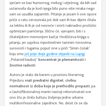
sjećam se kao humornog, mekog i utješnog, da bih sad
ustanovila da je kod njega bilo puno više mraka nego
sam se usudila zapamtiti. Pitanje je jesam li ove opore
priče o ratu cenzurirala još dok sam ih kao dijete čitala
za lektiru ili ih je od nesreće i smrti naknadno pročistio
optimizam pamćenja. Slično će, vjerujem, biti i s
čitateljskom memorijom kad je Hodžićeva knjiga u
pitanju, jer usprkos mjestimičnim tamnim tonovima,
surovosti i tugama, poput one u priči “Simin ćošak”
koju smo
još prije dvije godine objavili na Lupigi
,
„Polaroid kauboj“
koncentrat je plemenitosti i
životne radosti
.
Autoru je stalo da barem u prostoru literarnog
Prijedoru
vrati predratni dignitet, civilnu
normalnost iz doba koje je prethodilo propasti
, pa
u (auto)fikcionalnoj maniri nastoji rekonstruirati sve
ono što je činilo kulturu življenja jedne urbane,
multikonfesionalne zajednice. No, desit će se da