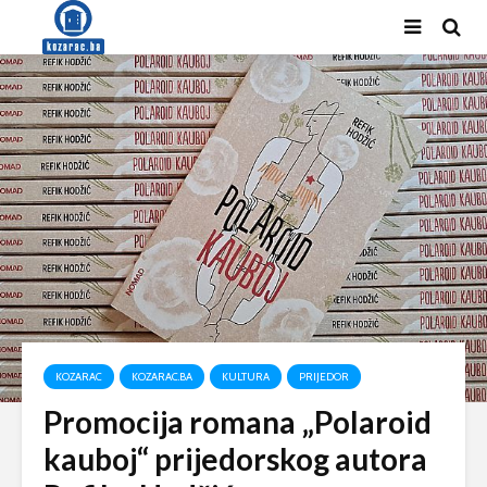
KOZARAC
KOZARAC.BA
KULTURA
PRIJEDOR
Promocija romana „Polaroid
kauboj“ prijedorskog autora