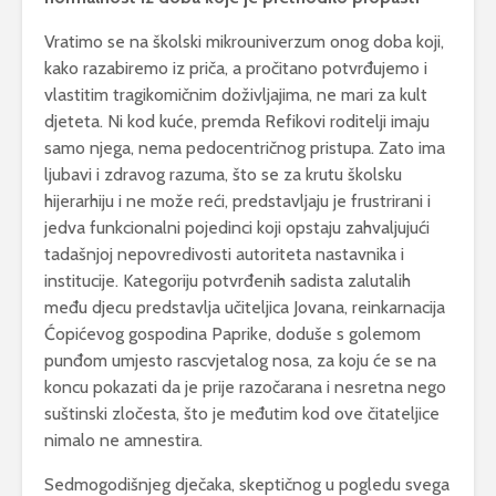
Vratimo se na školski mikrouniverzum onog doba koji,
kako razabiremo iz priča, a pročitano potvrđujemo i
vlastitim tragikomičnim doživljajima, ne mari za kult
djeteta. Ni kod kuće, premda Refikovi roditelji imaju
samo njega, nema pedocentričnog pristupa. Zato ima
ljubavi i zdravog razuma, što se za krutu školsku
hijerarhiju i ne može reći, predstavljaju je frustrirani i
jedva funkcionalni pojedinci koji opstaju zahvaljujući
tadašnjoj nepovredivosti autoriteta nastavnika i
institucije. Kategoriju potvrđenih sadista zalutalih
među djecu predstavlja učiteljica Jovana, reinkarnacija
Ćopićevog gospodina Paprike, doduše s golemom
punđom umjesto rascvjetalog nosa, za koju će se na
koncu pokazati da je prije razočarana i nesretna nego
suštinski zločesta, što je međutim kod ove čitateljice
nimalo ne amnestira.
Sedmogodišnjeg dječaka, skeptičnog u pogledu svega