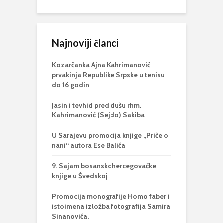
Najnoviji članci
Kozarčanka Ajna Kahrimanović
prvakinja Republike Srpske u tenisu
do 16 godin
Jasin i tevhid pred dušu rhm.
Kahrimanović (Sejdo) Sakiba
U Sarajevu promocija knjige „Priče o
nani“ autora Ese Balića
9. Sajam bosanskohercegovačke
knjige u Švedskoj
Promocija monografije Homo faber i
istoimena izložba fotografija Samira
Sinanovića.