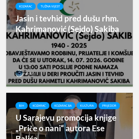
KOZARAC
TUŽNA VIJEST
Jasin i tevhid pred dušu rhm.
Kahrimanović (Sejdo) Sakiba
svabo
BIH
KOZARAC
KOZARAC.BA
KULTURA
PRIJEDOR
U Sarajevu promocija knjige
„Priče o nani“ autora Ese
Balića