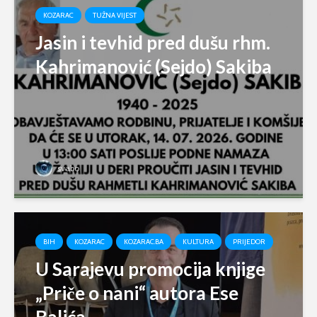
KOZARAC
TUŽNA VIJEST
Jasin i tevhid pred dušu rhm.
Kahrimanović (Sejdo) Sakiba
svabo
BIH
KOZARAC
KOZARAC.BA
KULTURA
PRIJEDOR
U Sarajevu promocija knjige
„Priče o nani“ autora Ese
Balića