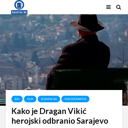
BIH
FILM
KOZARAC.BA
SVJEDOČANSTVA
Kako je Dragan Vikić
herojski odbranio Sarajevo