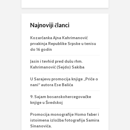
Najnoviji članci
Kozarčanka Ajna Kahrimanović
prvakinja Republike Srpske u tenisu
do 16 godin
Jasin i tevhid pred dušu rhm.
Kahrimanović (Sejdo) Sakiba
U Sarajevu promocija knjige „Priče o
nani“ autora Ese Balića
9. Sajam bosanskohercegovačke
knjige u Švedskoj
Promocija monografije Homo faber i
istoimena izložba fotografija Samira
Sinanovića.