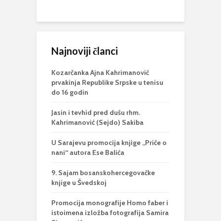
Najnoviji članci
Kozarčanka Ajna Kahrimanović
prvakinja Republike Srpske u tenisu
do 16 godin
Jasin i tevhid pred dušu rhm.
Kahrimanović (Sejdo) Sakiba
U Sarajevu promocija knjige „Priče o
nani“ autora Ese Balića
9. Sajam bosanskohercegovačke
knjige u Švedskoj
Promocija monografije Homo faber i
istoimena izložba fotografija Samira