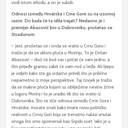
vodi istom ishodu, a on je sukob.
Odnosi između Hrvatske i Crne Gore su na uzornoj
razini. Do kada će ta idila trajati? Nedavno je i
premijer Abazović bio u Dubrovniku, prošetao se
Stradunom.
– Jest, prošetao se i onda se vratio u Crnu Goru i
tražio je da se ukloni ploča u Morinju. To je Dritan
Abazović – doći će kod vas i pričat će vam jedno, a
čim prijeđe granicu zabit će vam nož u leđa. Ali lijepo
je vidjeti kako ste ga srdačno primili što je prilično
nepametno iz moje perspektive. Taj čovjek je tražio
da se makne ploča kojom su obilježene nevine žrtve
u logoru Morinj i to je uradio tik što se vratio iz
Dubrovnika. Što se tiče odnosa između Crne Gore i
Hrvatske, morate znati kako imate novu političku
realnost u Crnoj Gori koja se trenutno nalazi unutar
onoga što smo spomenuli kao Srpski svet. Iako je u