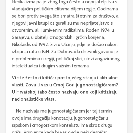
klerikalizma pa je zbog toga često u neprijateljstvu s
vladajućim političkim elitama diljem regije. Godinama
se bori protiv svega što smatra štetnim za društvo, a
njegovi javni istupi osigurali su mu neprijateljstvo s
otvorenim, ali i umivenim radikalima. Rođen 1974. u
Sarajevu, u obitelji crnogorskih i grčkih korijena,
Nikolaidis od 1992. živi u Ulcinju, gdje je došao nakon
izbijanja rata u BiH. Za Dubrovački dnevnik govorio je
o problemima u regiji, političkoj slici, ulozi angažiranog
intelektualca i drugim važnim temama.
Vi ste žestoki kritičar postojećeg stanja i aktualne
vlasti. Zovu li vas u Crnoj Gori jugonostalgičarem?
U Hrvatskoj tako često nazivaju one koji kritiziraju
nacionalističku vlast.
– Ne nazivaju me jugonostalgičarem jer taj termin
ovdje ima drugačiju konotaciju. Jugonostalgičar u
srpskom i crnogorskom kontekstu ima skroz drugu
priču. Primjerice kada bi vas ovdje neki desničar