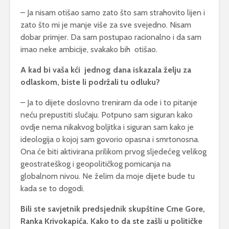
– Ja nisam otišao samo zato što sam strahovito lijen i
zato što mi je manje više za sve svejedno. Nisam
dobar primjer. Da sam postupao racionalno i da sam
imao neke ambicije, svakako bih otišao.
A kad bi vaša kći jednog dana iskazala želju za
odlaskom, biste li podržali tu odluku?
– Ja to dijete doslovno treniram da ode i to pitanje
neću prepustiti slučaju. Potpuno sam siguran kako
ovdje nema nikakvog boljitka i siguran sam kako je
ideologija o kojoj sam govorio opasna i smrtonosna.
Ona će biti aktivirana prilikom prvog sljedećeg velikog
geostrateškog i geopolitičkog pomicanja na
globalnom nivou. Ne želim da moje dijete bude tu
kada se to dogodi.
Bili ste savjetnik predsjednik skupštine Crne Gore,
Ranka Krivokapića. Kako to da ste zašli u političke