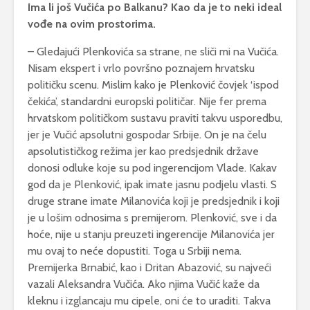
Ima li još Vučića po Balkanu? Kao da je to neki ideal
vođe na ovim prostorima.
– Gledajući Plenkovića sa strane, ne sliči mi na Vučića.
Nisam ekspert i vrlo površno poznajem hrvatsku
političku scenu. Mislim kako je Plenković čovjek ‘ispod
čekića’, standardni europski političar. Nije fer prema
hrvatskom političkom sustavu praviti takvu usporedbu,
jer je Vučić apsolutni gospodar Srbije. On je na čelu
apsolutističkog režima jer kao predsjednik države
donosi odluke koje su pod ingerencijom Vlade. Kakav
god da je Plenković, ipak imate jasnu podjelu vlasti. S
druge strane imate Milanovića koji je predsjednik i koji
je u lošim odnosima s premijerom. Plenković, sve i da
hoće, nije u stanju preuzeti ingerencije Milanovića jer
mu ovaj to neće dopustiti. Toga u Srbiji nema.
Premijerka Brnabić, kao i Dritan Abazović, su najveći
vazali Aleksandra Vučića. Ako njima Vučić kaže da
kleknu i izglancaju mu cipele, oni će to uraditi. Takva