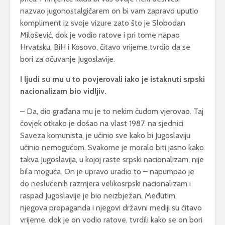
nazvao jugonostalgičarem on bi vam zapravo uputio
kompliment iz svoje vizure zato što je Slobodan
Milošević, dok je vodio ratove i pri tome napao
Hrvatsku, BiH i Kosovo, čitavo vrijeme tvrdio da se
bori za očuvanje Jugoslavije.
I ljudi su mu u to povjerovali iako je istaknuti srpski
nacionalizam bio vidljiv.
– Da, dio građana mu je to nekim čudom vjerovao. Taj
čovjek otkako je došao na vlast 1987. na sjednici
Saveza komunista, je učinio sve kako bi Jugoslaviju
učinio nemogućom. Svakome je moralo biti jasno kako
takva Jugoslavija, u kojoj raste srpski nacionalizam, nije
bila moguća. On je upravo uradio to – napumpao je
do neslućenih razmjera velikosrpski nacionalizam i
raspad Jugoslavije je bio neizbježan. Međutim,
njegova propaganda i njegovi državni mediji su čitavo
vrijeme, dok je on vodio ratove, tvrdili kako se on bori