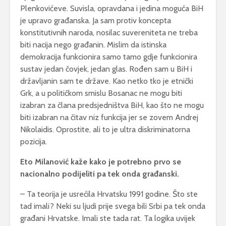
Plenkovićeve. Suvisla, opravdana i jedina moguća BiH
je upravo građanska. Ja sam protiv koncepta
konstitutivnih naroda, nosilac suvereniteta ne treba
biti nacija nego građanin. Mislim da istinska
demokracija funkcionira samo tamo gdje funkcionira
sustav jedan čovjek, jedan glas. Rođen sam u BiH i
državljanin sam te države. Kao netko tko je etnički
Grk, a u političkom smislu Bosanac ne mogu biti
izabran za člana predsjedništva BiH, kao što ne mogu
biti izabran na čitav niz funkcija jer se zovem Andrej
Nikolaidis. Oprostite, ali to je ultra diskriminatorna
pozicija.
Eto Milanović kaže kako je potrebno prvo se
nacionalno podijeliti pa tek onda građanski.
– Ta teorija je usrećila Hrvatsku 1991 godine. Što ste
tad imali? Neki su ljudi prije svega bili Srbi pa tek onda
građani Hrvatske. Imali ste tada rat. Ta logika uvijek