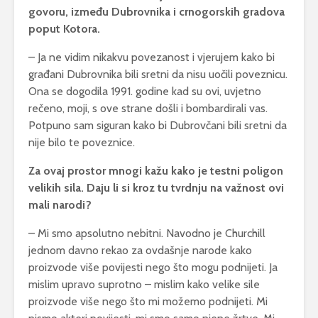
govoru, između Dubrovnika i crnogorskih gradova
poput Kotora.
– Ja ne vidim nikakvu povezanost i vjerujem kako bi
građani Dubrovnika bili sretni da nisu uočili poveznicu.
Ona se dogodila 1991. godine kad su ovi, uvjetno
rečeno, moji, s ove strane došli i bombardirali vas.
Potpuno sam siguran kako bi Dubrovčani bili sretni da
nije bilo te poveznice.
Za ovaj prostor mnogi kažu kako je testni poligon
velikih sila. Daju li si kroz tu tvrdnju na važnost ovi
mali narodi?
– Mi smo apsolutno nebitni. Navodno je Churchill
jednom davno rekao za ovdašnje narode kako
proizvode više povijesti nego što mogu podnijeti. Ja
mislim upravo suprotno – mislim kako velike sile
proizvode više nego što mi možemo podnijeti. Mi