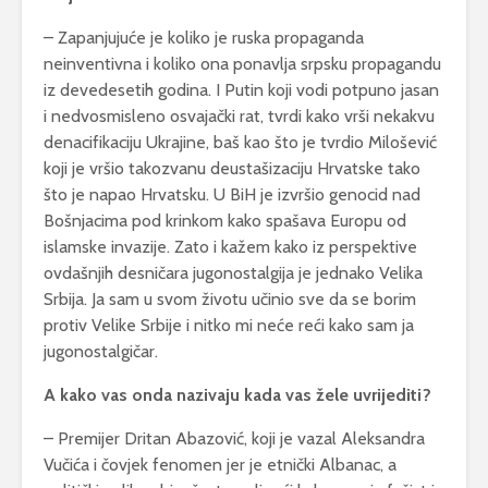
– Zapanjujuće je koliko je ruska propaganda
neinventivna i koliko ona ponavlja srpsku propagandu
iz devedesetih godina. I Putin koji vodi potpuno jasan
i nedvosmisleno osvajački rat, tvrdi kako vrši nekakvu
denacifikaciju Ukrajine, baš kao što je tvrdio Milošević
koji je vršio takozvanu deustašizaciju Hrvatske tako
što je napao Hrvatsku. U BiH je izvršio genocid nad
Bošnjacima pod krinkom kako spašava Europu od
islamske invazije. Zato i kažem kako iz perspektive
ovdašnjih desničara jugonostalgija je jednako Velika
Srbija. Ja sam u svom životu učinio sve da se borim
protiv Velike Srbije i nitko mi neće reći kako sam ja
jugonostalgičar.
A kako vas onda nazivaju kada vas žele uvrijediti?
– Premijer Dritan Abazović, koji je vazal Aleksandra
Vučića i čovjek fenomen jer je etnički Albanac, a