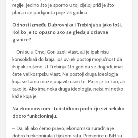
regije. Jedino što je sporno u toj cijeloj priči je što
ploča nije podignuta prije 25 godina.
Odnosi između Dubrovnika i Trebinja su jako loši.
Koliko je to opasno ako se gledaju državne
granice?
– Oni su u Crnoj Gori uzeli vlast, ali je ipak nisu
konsolidirali do kraja, još uvijek postoji mogućnost da
ih ipak srušimo. U Trebinju što god da se dogodi, imat
ćete velikosrpsku vlast. Ne postoji druga ideologija
koja se tamo može pojaviti osim te. Meni je to žao, ali
tako je. Ako ima neka druga ideologija, neka mi netko
kaže koja je.
Na ekonomskom i turističkom području svi nekako
dobro funkcioniraju.
– Da, ali ako ćemo pravo, ekonomska suradnja je
dobro funkcionirala i tijekom rata. Primjerice u BiH su