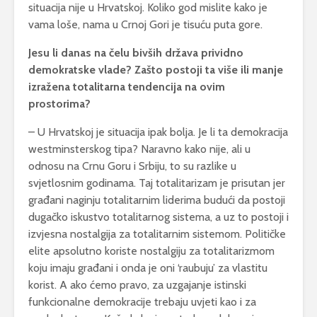
situacija nije u Hrvatskoj. Koliko god mislite kako je
vama loše, nama u Crnoj Gori je tisuću puta gore.
Jesu li danas na čelu bivših država prividno
demokratske vlade? Zašto postoji ta više ili manje
izražena totalitarna tendencija na ovim
prostorima?
– U Hrvatskoj je situacija ipak bolja. Je li ta demokracija
westminsterskog tipa? Naravno kako nije, ali u
odnosu na Crnu Goru i Srbiju, to su razlike u
svjetlosnim godinama. Taj totalitarizam je prisutan jer
građani naginju totalitarnim liderima budući da postoji
dugačko iskustvo totalitarnog sistema, a uz to postoji i
izvjesna nostalgija za totalitarnim sistemom. Političke
elite apsolutno koriste nostalgiju za totalitarizmom
koju imaju građani i onda je oni ‘raubuju’ za vlastitu
korist. A ako ćemo pravo, za uzgajanje istinski
funkcionalne demokracije trebaju uvjeti kao i za