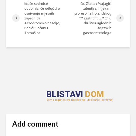
Iduće sedmice
Dr. Zlatan Mujagić,
odbornici će odlučiti o
talentirani ljekar i
osnivanju mjesnih
profesor iz holandskog
zajednica
“Maastricht UMC” u
Aerodromsko naselje,
društvu uglednih
Babići, Pećani i
svjetskih
Tomašica
gastroenterologa
Add comment