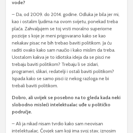
vode?
– Da, od 2009. do 2014. godine. Odluka je bila jer mi,
kao i ostalim ljudima na ovom svijetu, ponekad treba
plaća. Zahvaljujem se toj vrsti moralno superiorne
pozicije s koje je meni prigovarano kako se kao
nekakav pisac ne bih trebao baviti politikom. Ja ću
raditi ovako kako sam naučio i kako mislim da treba.
Uostalom kakva je to idiotska ideja da se pisci ne
trebaju baviti politikom? Trebaju li se zidari,
programeri, slikari, redatelji i ostali baviti politikom?
Ispada kako se samo pisci iz nekog razloga ne bi
trebali baviti politikom.
Dobro, ali uvijek se posebno na to gleda kada neki
slobodno misleći intelektualac uđe u političko
područje.
– Ali ja nikad nisam tvrdio kako sam neovisan
intelektualac. Čovjek sam koji ima svoj stav, iznosim