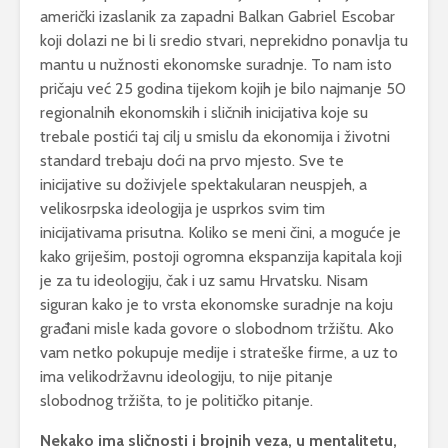
američki izaslanik za zapadni Balkan Gabriel Escobar
koji dolazi ne bi li sredio stvari, neprekidno ponavlja tu
mantu u nužnosti ekonomske suradnje. To nam isto
pričaju već 25 godina tijekom kojih je bilo najmanje 50
regionalnih ekonomskih i sličnih inicijativa koje su
trebale postići taj cilj u smislu da ekonomija i životni
standard trebaju doći na prvo mjesto. Sve te
inicijative su doživjele spektakularan neuspjeh, a
velikosrpska ideologija je usprkos svim tim
inicijativama prisutna. Koliko se meni čini, a moguće je
kako griješim, postoji ogromna ekspanzija kapitala koji
je za tu ideologiju, čak i uz samu Hrvatsku. Nisam
siguran kako je to vrsta ekonomske suradnje na koju
građani misle kada govore o slobodnom tržištu. Ako
vam netko pokupuje medije i strateške firme, a uz to
ima velikodržavnu ideologiju, to nije pitanje
slobodnog tržišta, to je političko pitanje.
Nekako ima sličnosti i brojnih veza, u mentalitetu,