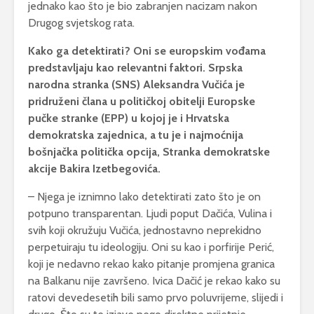
jednako kao što je bio zabranjen nacizam nakon
Drugog svjetskog rata.
Kako ga detektirati? Oni se europskim vođama
predstavljaju kao relevantni faktori. Srpska
narodna stranka (SNS) Aleksandra Vučića je
pridruženi člana u političkoj obitelji Europske
pučke stranke (EPP) u kojoj je i Hrvatska
demokratska zajednica, a tu je i najmoćnija
bošnjačka politička opcija, Stranka demokratske
akcije Bakira Izetbegovića.
– Njega je iznimno lako detektirati zato što je on
potpuno transparentan. Ljudi poput Dačića, Vulina i
svih koji okružuju Vučića, jednostavno neprekidno
perpetuiraju tu ideologiju. Oni su kao i porfirije Perić,
koji je nedavno rekao kako pitanje promjena granica
na Balkanu nije završeno. Ivica Dačić je rekao kako su
ratovi devedesetih bili samo prvo poluvrijeme, slijedi i