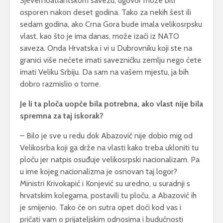
Sjevernoatlantskom savezu, ugovor može biti
osporen nakon deset godina. Tako za nekih šest ili
sedam godina, ako Crna Gora bude imala velikosrpsku
vlast, kao što je ima danas, može izaći iz NATO
saveza. Onda Hrvatska i vi u Dubrovniku koji ste na
granici više nećete imati savezničku zemlju nego ćete
imati Veliku Srbiju. Da sam na vašem mjestu, ja bih
dobro razmislio o tome.
Je li ta ploča uopće bila potrebna, ako vlast nije bila
spremna za taj iskorak?
– Bilo je sve u redu dok Abazović nije dobio mig od
Velikosrba koji ga drže na vlasti kako treba ukloniti tu
ploču jer natpis osuđuje velikosrpski nacionalizam. Pa
u ime kojeg nacionalizma je osnovan taj logor?
Ministri Krivokapić i Konjević su uredno, u suradnji s
hrvatskim kolegama, postavili tu ploču, a Abazović ih
je smijenio. Tako će on sutra opet doći kod vas i
pričati vam o prijateljskim odnosima i budućnosti