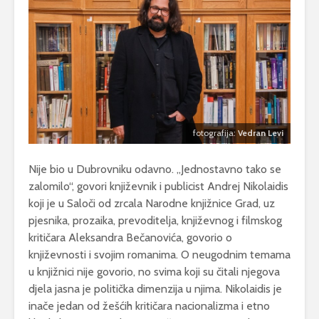
fotografija:
Vedran Levi
Nije bio u Dubrovniku odavno. „Jednostavno tako se
zalomilo“, govori književnik i publicist Andrej Nikolaidis
koji je u Saloči od zrcala Narodne knjižnice Grad, uz
pjesnika, prozaika, prevoditelja, književnog i filmskog
kritičara Aleksandra Bečanovića, govorio o
književnosti i svojim romanima. O neugodnim temama
u knjižnici nije govorio, no svima koji su čitali njegova
djela jasna je politička dimenzija u njima. Nikolaidis je
inače jedan od žešćih kritičara nacionalizma i etno