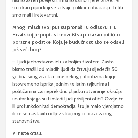
nismo akteri povijesti, mi smo samo njene žrtve. Mi
smo kao pijuni koji se žrtvuju prilikom otvaranja. Toliko
smo mali i irelevantni.
Mnogi mladi svoj put su pronašli u odlasku. I u
Hrvatskoj je popis stanovništva pokazao prilično
porazne podatke. Koja je budućnost ako se odseli
još veći broj?
– Ljudi jednostavno idu za boljim životom. Zašto
bismo tražili od mladih ljudi da žrtvuju sljedećih 50
godina svog života u ime nekog patriotizma koji je
istovremeno isprika jednim te istim tajkunima i
političarima za neprekidnu pljačku i stvaranje okružja
unutar kojega su ti mladi ljudi prisiljeni otići? Ovdje će
ili profunkcionirati demokracija, što je malo vjerojatno,
ili će se nastaviti odljev stručnog i obrazovanog
stanovništva.
Vi niste otišli.