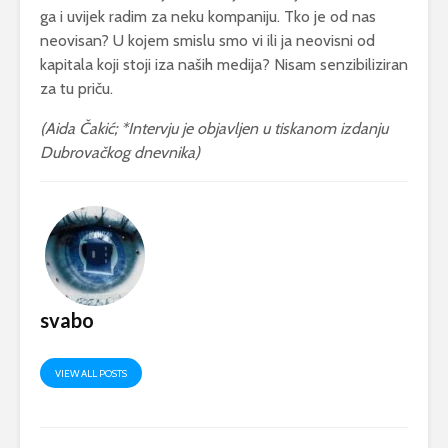
ga i uvijek radim za neku kompaniju. Tko je od nas
neovisan? U kojem smislu smo vi ili ja neovisni od
kapitala koji stoji iza naših medija? Nisam senzibiliziran
za tu priču.
(Aida Čakić; *Intervju je objavljen u tiskanom izdanju
Dubrovačkog dnevnika)
svabo
VIEW ALL POSTS