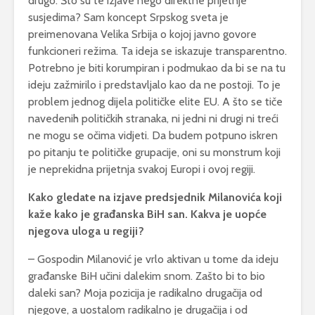
drugo. Što su te izjave nego direktne prijetnje
susjedima? Sam koncept Srpskog sveta je
preimenovana Velika Srbija o kojoj javno govore
funkcioneri režima. Ta ideja se iskazuje transparentno.
Potrebno je biti korumpiran i podmukao da bi se na tu
ideju zažmirilo i predstavljalo kao da ne postoji. To je
problem jednog dijela političke elite EU. A što se tiče
navedenih političkih stranaka, ni jedni ni drugi ni treći
ne mogu se očima vidjeti. Da budem potpuno iskren
po pitanju te političke grupacije, oni su monstrum koji
je neprekidna prijetnja svakoj Europi i ovoj regiji.
Kako gledate na izjave predsjednik Milanovića koji
kaže kako je građanska BiH san. Kakva je uopće
njegova uloga u regiji?
– Gospodin Milanović je vrlo aktivan u tome da ideju
građanske BiH učini dalekim snom. Zašto bi to bio
daleki san? Moja pozicija je radikalno drugačija od
njegove, a uostalom radikalno je drugačija i od