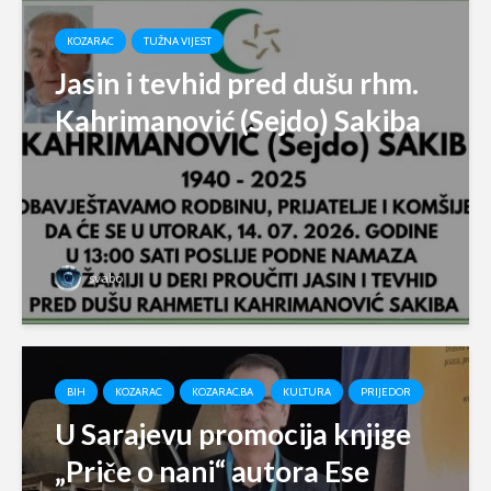
KOZARAC
TUŽNA VIJEST
Jasin i tevhid pred dušu rhm.
Kahrimanović (Sejdo) Sakiba
svabo
BIH
KOZARAC
KOZARAC.BA
KULTURA
PRIJEDOR
U Sarajevu promocija knjige
„Priče o nani“ autora Ese