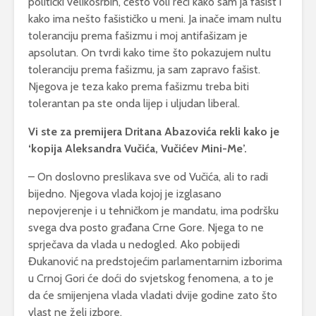
politički velikosrbin, često voli reći kako sam ja fašist i
kako ima nešto fašističko u meni. Ja inače imam nultu
toleranciju prema fašizmu i moj antifašizam je
apsolutan. On tvrdi kako time što pokazujem nultu
toleranciju prema fašizmu, ja sam zapravo fašist.
Njegova je teza kako prema fašizmu treba biti
tolerantan pa ste onda lijep i uljudan liberal.
Vi ste za premijera Dritana Abazovića rekli kako je
‘kopija Aleksandra Vučića, Vučićev Mini-Me’.
– On doslovno preslikava sve od Vučića, ali to radi
bijedno. Njegova vlada kojoj je izglasano
nepovjerenje i u tehničkom je mandatu, ima podršku
svega dva posto građana Crne Gore. Njega to ne
sprječava da vlada u nedogled. Ako pobijedi
Đukanović na predstojećim parlamentarnim izborima
u Crnoj Gori će doći do svjetskog fenomena, a to je
da će smijenjena vlada vladati dvije godine zato što
vlast ne želi izbore.