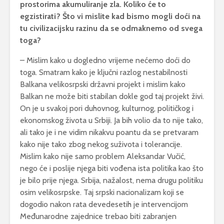
prostorima akumuliranje zla. Koliko će to
egzistirati? Što vi mislite kad bismo mogli doći na
tu civilizacijsku razinu da se odmaknemo od svega
toga?
– Mislim kako u dogledno vrijeme nećemo doći do
toga. Smatram kako je ključni razlog nestabilnosti
Balkana velikosrpski državni projekt i mislim kako
Balkan ne može biti stabilan dokle god taj projekt živi.
On je u svakoj pori duhovnog, kulturnog, političkog i
ekonomskog života u Srbiji. Ja bih volio da to nije tako,
ali tako je i ne vidim nikakvu poantu da se pretvaram
kako nije tako zbog nekog suživota i tolerancije.
Mislim kako nije samo problem Aleksandar Vučić,
nego će i poslije njega biti vođena ista politika kao što
je bilo prije njega. Srbija, nažalost, nema drugu politiku
osim velikosrpske. Taj srpski nacionalizam koji se
dogodio nakon rata devedesetih je intervencijom
Međunarodne zajednice trebao biti zabranjen