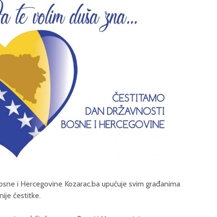
ne i Hercegovine Kozarac.ba upućuje svim građanima
ije čestitke.