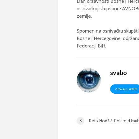
Dan državnosti Bosne i Herce
osnivačkoj skupštini ZAVNOBi
zemlje.
Spomen na osnivačku skupštin
Bosne i Hercegovine, održanu
Federaciji BiH.
svabo
VIEW ALL POSTS
Refik Hodžić: Polaroid kau