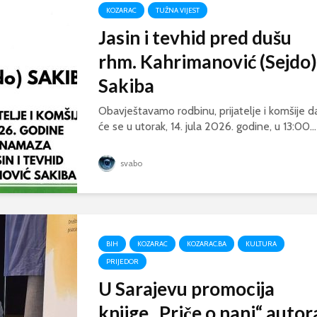
KOZARAC
TUŽNA VIJEST
Jasin i tevhid pred dušu
rhm. Kahrimanović (Sejdo)
Sakiba
Obavještavamo rodbinu, prijatelje i komšije d
će se u utorak, 14. jula 2026. godine, u 13:00...
svabo
BIH
KOZARAC
KOZARAC.BA
KULTURA
PRIJEDOR
U Sarajevu promocija
knjige „Priče o nani“ autor