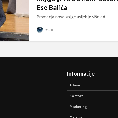
Ese Balića
Promocija nove knjige uvijek je više od...
svabo
Informacije
Arhiva
Kontakt
Marketing
O nama