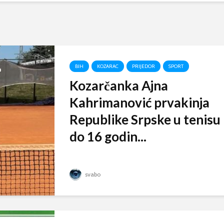
BIH
KOZARAC
PRIJEDOR
SPORT
Kozarčanka Ajna
Kahrimanović prvakinja
Republike Srpske u tenisu
do 16 godin...
svabo