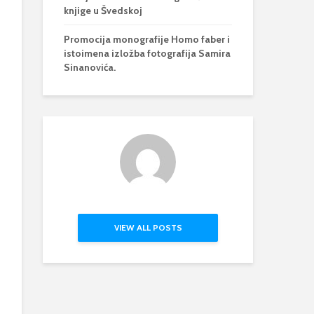
knjige u Švedskoj
Promocija monografije Homo faber i
istoimena izložba fotografija Samira
Sinanovića.
VIEW ALL POSTS