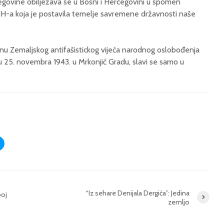
govine obilježava se u Bosni i Hercegovini u spomen
H-a koja je postavila temelje savremene državnosti naše
u Zemaljskog antifašistickog vijeća narodnog oslobođenja
 25. novembra 1943. u Mrkonjić Gradu, slavi se samo u
“Iz sehare Denijala Dergića”: Jedina
boj
zemljo