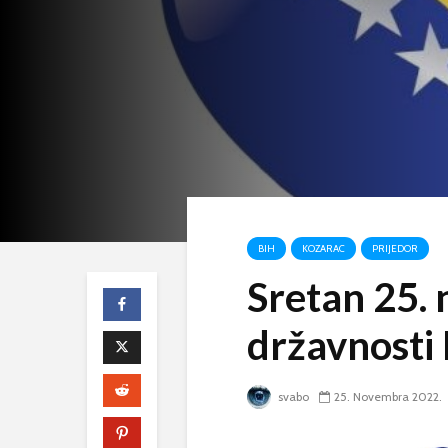
BIH
KOZARAC
PRIJEDOR
Sretan 25.
državnosti
svabo
25. Novembra 2022.