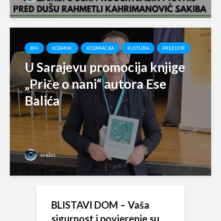
BIH
KOZARAC
KOZARAC.BA
KULTURA
PRIJEDOR
U Sarajevu promocija knjige
„Priče o nani“ autora Ese
Balića
svabo
BLISTAVI DOM – Vaša
sigurnost i povjerenje su