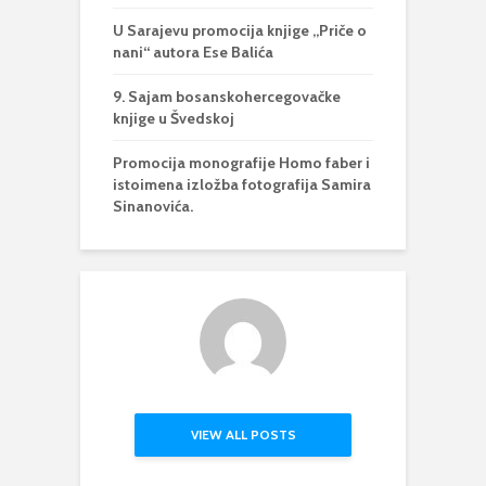
U Sarajevu promocija knjige „Priče o
nani“ autora Ese Balića
9. Sajam bosanskohercegovačke
knjige u Švedskoj
Promocija monografije Homo faber i
istoimena izložba fotografija Samira
Sinanovića.
VIEW ALL POSTS