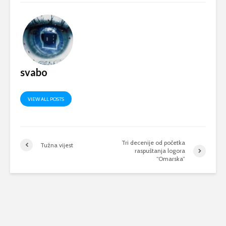
svabo
VIEW ALL POSTS
Tri decenije od početka
Tužna vijest
raspuštanja logora
“Omarska”