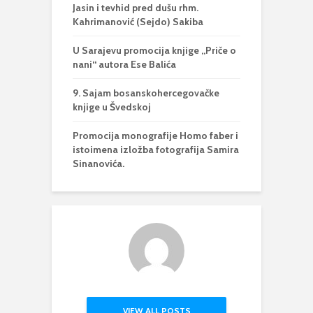
Jasin i tevhid pred dušu rhm.
Kahrimanović (Sejdo) Sakiba
U Sarajevu promocija knjige „Priče o
nani“ autora Ese Balića
9. Sajam bosanskohercegovačke
knjige u Švedskoj
Promocija monografije Homo faber i
istoimena izložba fotografija Samira
Sinanovića.
VIEW ALL POSTS