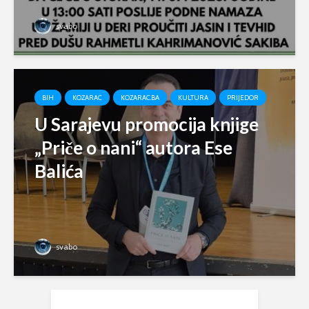
svabo
BIH
KOZARAC
KOZARAC.BA
KULTURA
PRIJEDOR
U Sarajevu promocija knjige
„Priče o nani“ autora Ese
Balića
svabo