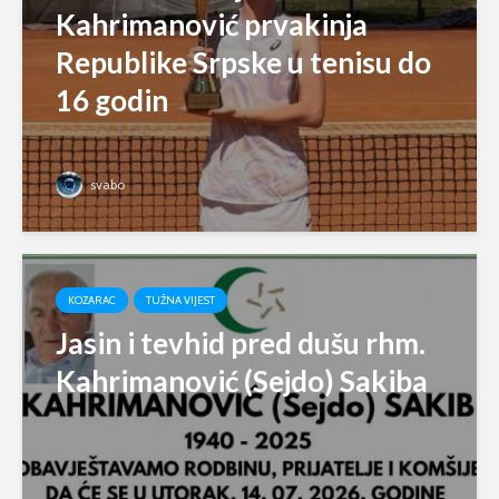
Kahrimanović prvakinja
Republike Srpske u tenisu do
16 godin
svabo
KOZARAC
TUŽNA VIJEST
Jasin i tevhid pred dušu rhm.
Kahrimanović (Sejdo) Sakiba