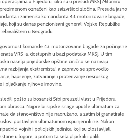
 operacijama u Prijedoru, iako su u presudi MKSJ Milomiru
 prezimenom označeni kao saizvršioci zločina. Presuda jasno
ndanta i zamenika komandanta 43. motorizovane brigade,
jaje, koji su danas penzionisani generali Vojske Republike
 prebivalištem u Beogradu.
dgovornost komande 43. motorizovane brigade za počinjene
umenata VRS-a, dostupnih u bazi podataka MKSJ. U tim
ka naselja prijedorske opštine cinično se nazivaju
jama razbijanja ekstremista“, a zapravo se sprovodilo
janje, hapšenje, zatvaranje i proterivanje nesrpskog
e i pljačkanje njihove imovine.
sledili pošto su bosanski Srbi preuzeli vlast u Prijedoru,
tom obrascu. Najpre bi srpske snage uputile ultimatum za
znale da stanovništvo nije naoružano, a zatim bi granatirale
u uslovi postavljeni ultimatumom ispunjeni ili ne. Nakon
ipadnici vojnih i policijskih jedinica, koji su zlostavljali,
meštane u logore, a potom ta sela pljačkali i palili.