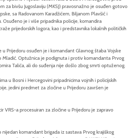
m za bivšu Jugoslaviju (MKSJ) pravosnažno je osuđen gotovo
 Srpske, sa Radovanom Karadžićem, Biljanom Plavšić i
 Osuđeno je i više pripadnika policije, komandira
že prijedorskih logora, kao i predstavnika lokalnih političkih
e u Prijedoru osuđen je i komandant Glavnog štaba Vojske
 Mladić. Optužnica je podignuta i protiv komandanta Prvog
omira Talića, ali do suđenja nije došlo zbog smrti optuženog.
ima u Bosni i Hercegovini pripadnicima vojnih i policijskih
ije, jedini predmet za zločine u Prijedoru završen je
ficir VRS-a procesuiran za zločine u Prijedoru je zapravo
o nijedan komandant brigada iz sastava Prvog krajiškog