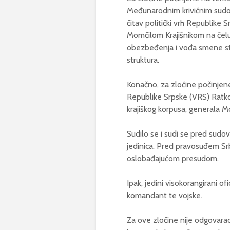
Međunarodnim krivičnim sudo
čitav politički vrh Republike
Momčilom Krajišnikom na čelu.
obezbeđenja i vođa smene stra
struktura.
Konačno, za zločine počinjen
Republike Srpske (VRS) Ratko
krajiškog korpusa, generala M
Sudilo se i sudi se pred sudov
jedinica. Pred pravosuđem Srb
oslobađajućom presudom.
Ipak, jedini visokorangirani o
komandant te vojske.
Za ove zločine nije odgovara