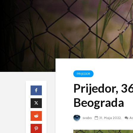
PRIJEDOR
Prijedor, 3
Beograda
svabo
31. Maja 2022.
A