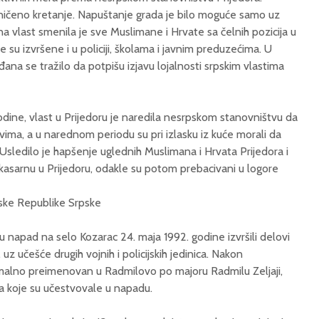
raničeno kretanje. Napuštanje grada je bilo moguće samo uz
 vlast smenila je sve Muslimane i Hrvate sa čelnih pozicija u
 su izvršene i u policiji, školama i javnim preduzećima. U
ana se tražilo da potpišu izjavu lojalnosti srpskim vlastima
dine, vlast u Prijedoru je naredila nesrpskom stanovništvu da
vima, a u narednom periodu su pri izlasku iz kuće morali da
Usledilo je hapšenje uglednih Muslimana i Hrvata Prijedora i
kasarnu u Prijedoru, odakle su potom prebacivani u logore
ske Republike Srpske
u napad na selo Kozarac 24. maja 1992. godine izvršili delovi
, uz učešće drugih vojnih i policijskih jedinica. Nakon
malno preimenovan u Radmilovo po majoru Radmilu Zeljaji,
a koje su učestvovale u napadu.