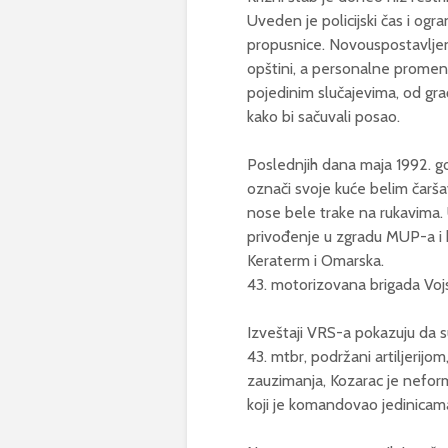
Uveden je policijski čas i og
propusnice. Novouspostavljena
opštini, a personalne promene
pojedinim slučajevima, od građ
kako bi sačuvali posao.
Poslednjih dana maja 1992. go
označi svoje kuće belim čarša
nose bele trake na rukavima. 
privođenje u zgradu MUP-a i 
Keraterm i Omarska.
43. motorizovana brigada Voj
Izveštaji VRS-a pokazuju da s
43. mtbr, podržani artiljerijom
zauzimanja, Kozarac je nefor
koji je komandovao jedinicam