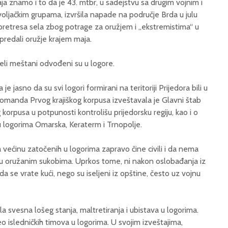
 znamo i to da je 43. mtbr, u sadejstvu sa drugim vojnim i
voljačkim grupama, izvršila napade na područje Brda u julu
retresa sela zbog potrage za oružjem i „ekstremistima“ u
 predali oružje krajem maja.
eli meštani odvođeni su u logore.
jasno da su svi logori formirani na teritoriji Prijedora bili u
omanda Prvog krajiškog korpusa izveštavala je Glavni štab
korpusa u potpunosti kontrolišu prijedorsku regiju, kao i o
 u logorima Omarska, Keraterm i Trnopolje.
većinu zatočenih u logorima zapravo čine civili i da nema
 u oružanim sukobima. Uprkos tome, ni nakon oslobađanja iz
 se vrate kući, nego su iseljeni iz opštine, često uz vojnu
a svesna lošeg stanja, maltretiranja i ubistava u logorima.
deo isledničkih timova u logorima. U svojim izveštajima,