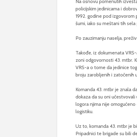
Na osnovu pomenutih izveštaja
policijskim jedinicama i dobro
1992. godine pod izgovorom p
šumi, iako su meštani tih sela
Po zauzimanju naselja, preživ
Takođe, iz dokumenata VRS-a je 
zoni odgovornosti 43. mtbr. K
VRS-a o tome da jedinice tog 
broju zarobljenih i zatočenih
Komanda 43. mtbr je znala da 
dokaza da su oni učestvovali
logora njima nije omogućeno da
logistiku.
Uz to, komanda 43. mtbr je bil
Pripadnici te brigade su bili 