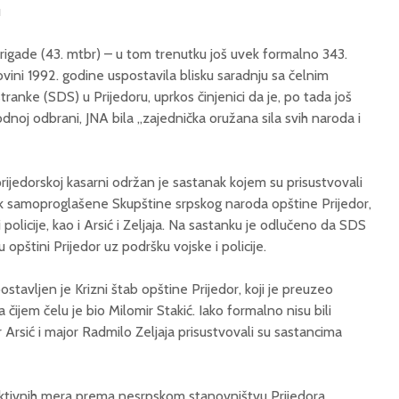
u
gade (43. mtbr) – u tom trenutku još uvek formalno 343.
ovini 1992. godine uspostavila blisku saradnju sa čelnim
anke (SDS) u Prijedoru, uprkos činjenici da je, po tada još
oj odbrani, JNA bila „zajednička oružana sila svih naroda i
rijedorskoj kasarni održan je sastanak kojem su prisustvovali
ik samoproglašene Skupštine srpskog naroda opštine Prijedor,
policije, kao i Arsić i Zeljaja. Na sastanku je odlučeno da SDS
opštini Prijedor uz podršku vojske i policije.
stavljen je Krizni štab opštine Prijedor, koji je preuzeo
čijem čelu je bio Milomir Stakić. Iako formalno nisu bili
 Arsić i major Radmilo Zeljaja prisustvovali su sastancima
riktivnih mera prema nesrpskom stanovništvu Prijedora.