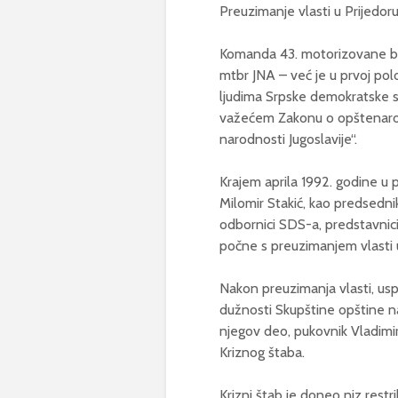
Preuzimanje vlasti u Prijedor
Komanda 43. motorizovane bri
mtbr JNA – već je u prvoj pol
ljudima Srpske demokratske str
važećem Zakonu o opštenarodn
narodnosti Jugoslavije“.
Krajem aprila 1992. godine u p
Milomir Stakić, kao predsedn
odbornici SDS-a, predstavnici 
počne s preuzimanjem vlasti u 
Nakon preuzimanja vlasti, uspo
dužnosti Skupštine opštine na 
njegov deo, pukovnik Vladimir
Kriznog štaba.
Krizni štab je doneo niz rest