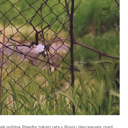
riji opštine Prijedor tokom rata u Bosni i Hercegovini, pred