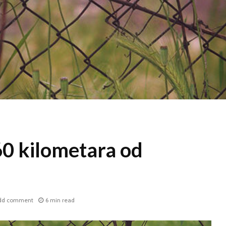
60 kilometara od
dd comment
6 min read