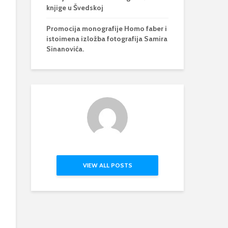
knjige u Švedskoj
Promocija monografije Homo faber i
istoimena izložba fotografija Samira
Sinanovića.
VIEW ALL POSTS