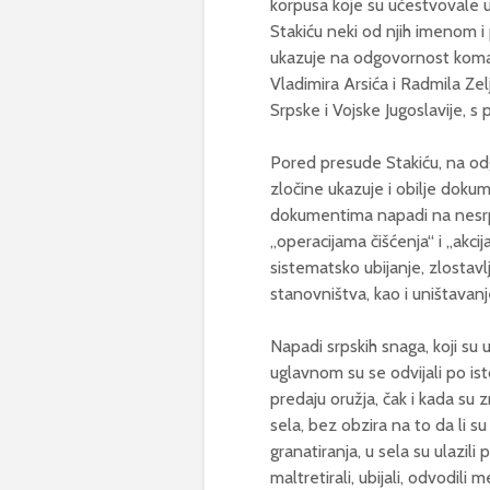
korpusa koje su učestvovale u
Stakiću neki od njih imenom i
ukazuje na odgovornost koma
Vladimira Arsića i Radmila Zel
Srpske i Vojske Jugoslavije, s
Pored presude Stakiću, na o
zločine ukazuje i obilje dok
dokumentima napadi na nesrps
„operacijama čišćenja“ i „akci
sistematsko ubijanje, zlostavl
stanovništva, kao i uništavanj
Napadi srpskih snaga, koji su u
uglavnom su se odvijali po is
predaju oružja, čak i kada su 
sela, bez obzira na to da li s
granatiranja, u sela su ulazili pr
maltretirali, ubijali, odvodili 