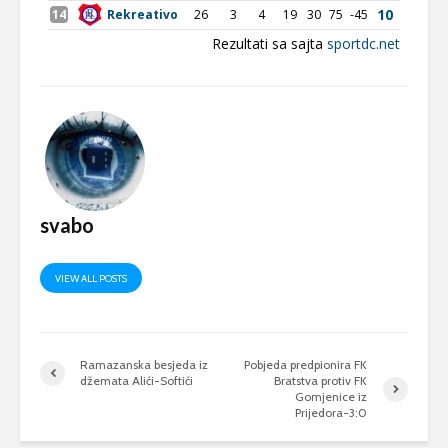
svabo
VIEW ALL POSTS
Ramazanska besjeda iz
Pobjeda predpionira FK
džemata Alići-Softići
Bratstva protiv FK
Gomjenice iz
Prijedora-3:0