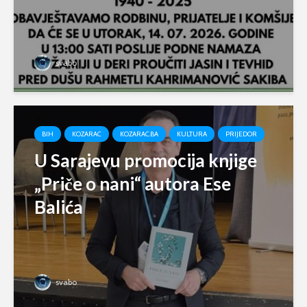
svabo
BIH
KOZARAC
KOZARAC.BA
KULTURA
PRIJEDOR
U Sarajevu promocija knjige
„Priče o nani“ autora Ese
Balića
svabo