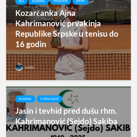
BIH
KOZARAC
PRIJEDOR
SPORT
Kozarčanka Ajna
Kahrimanović prvakinja
Republike Srpske u tenisu do
16 godin
svabo
KOZARAC
TUŽNA VIJEST
Jasin i tevhid pred dušu rhm.
Kahrimanović (Sejdo) Sakiba