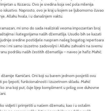
imjetan u Kozarcu. Ovo je sredina koja već pola milenija
o iskustvo. Naprosto, ovo je kraj u kojem se ljubomorno čuvao
anje, Allahu hvala, i u današnjem vaktu.
i ramazan, mi smo do sada realizirali veoma impozantan broj
raštajima i kategorijama naših džematlija. Usudio bih se kazati
ljudnije sredine postidjele naspram našeg bogatog repertoara
smo i mi samo izuzetno zadovoljni i Allahu zahvalni na svemu
ranu podršku naših čestitih džematlija – naveo je hafiz Mahić.
džamije Kamičani. Oni koji su barem jednom posjetili ovu
i po ljepoti, funkcionalnosti i izuzetnom skladu. Mahić
 ko zna koji put, čuje lijep kompliment u prilog ove duhovne
ani.
o vidjeti i primjetiti u našem džematu, kao i u ostalim