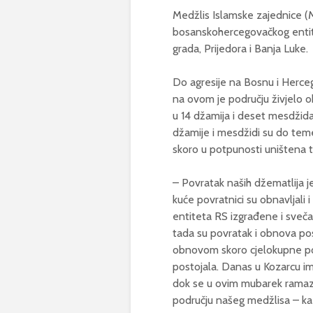
Medžlis Islamske zajednice (
bosanskohercegovačkog entit
grada, Prijedora i Banja Luke.
Do agresije na Bosnu i Herceg
na ovom je području živjelo o
u 14 džamija i deset mesdžida
džamije i mesdžidi su do temel
skoro u potpunosti uništena t
– Povratak naših džematlija j
kuće povratnici su obnavljali 
entiteta RS izgrađene i sveč
tada su povratak i obnova posta
obnovom skoro cjelokupne por
postojala. Danas u Kozarcu im
dok se u ovim mubarek ramazan
području našeg medžlisa – ka