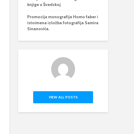
knjige u Švedskoj
Promocija monografije Homo faber i
istoimena izložba fotografija Samira
Sinanovića.
VIEW ALL POSTS