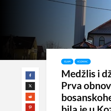
ISLAM
KOZARAC
Medžlis i d
Prva obnov
bosanskohe
bila je u K