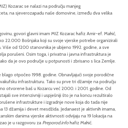
MIZ) Kozarac se nalazi na području manjeg
eta, na sjeverozapadu naše domovine, između dva velika
ovinu, govori glavni imam MIZ Kozarac hafiz Amir-ef. Mahić,
ko 22.000 Bošnjaka koji su svoje vjerske potrebe organizirali
. Više od 1200 stanovnika je ubijeno 1992. godine, a sve
ja porušeni. Osim toga, i privatna i javna infrastruktura je
ako da je ovo područje u potpunosti i zbrisano s lica Zemlje.
e blago otpočeo 1998. godine. Obnavljajući svoje porodične
i vakufsku infrastrukturu. Tako su prve tri džamije na području
ano otvorene baš u Kozarcu već 2000. i 2001. godine. Od
jali sve intenzivniji i uspješniji što je na koncu rezultiralo
ušene infrastrukture i izgradnje nove koja do tada nije
a 13 džamija i devet mesdžida. Jedanaest je aktivnih imama,
skim danima vjerske aktivnosti odvijaju na 19 lokacija na
zao je u razgovoru za
Preporod.info
hafiz Mahić.