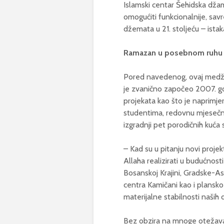
Islamski centar Šehidska džam
omogućiti funkcionalnije, sav
džemata u 21. stoljeću – istak
Ramazan u posebnom ruhu
Pored navedenog, ovaj medžli
je zvanično započeo 2007. godi
projekata kao što je naprimjer
studentima, redovnu mjesečnu 
izgradnji pet porodičnih kuća
– Kad su u pitanju novi proj
Allaha realizirati u budućnos
Bosanskoj Krajini, Gradske-A
centra Kamičani kao i plansko 
materijalne stabilnosti naši
Bez obzira na mnoge otežavaj