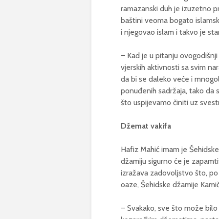
ramazanski duh je izuzetno pr
baštini veoma bogato islamsk
i njegovao islam i takvo je st
– Kad je u pitanju ovogodišnj
vjerskih aktivnosti sa svim na
da bi se daleko veće i mnogo
ponuđenih sadržaja, tako da 
što uspijevamo činiti uz svest
Džemat vakifa
Hafiz Mahić imam je Šehidske 
džamiju sigurno će je zapamtit
izražava zadovoljstvo što, po
oaze, Šehidske džamije Kamič
– Svakako, sve što može bilo k