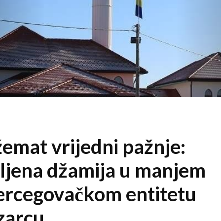
žemat vrijedni pažnje:
ljena džamija u manjem
rcegovačkom entitetu
ozarcu