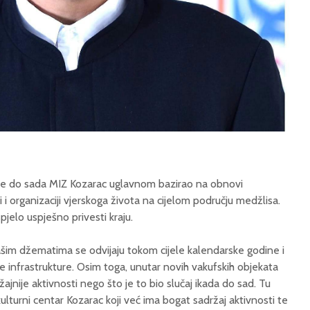
 se do sada MIZ Kozarac uglavnom bazirao na obnovi
i i organizaciji vjerskoga života na cijelom području medžlisa.
pjelo uspješno privesti kraju.
ašim džematima se odvijaju tokom cijele kalendarske godine i
 infrastrukture. Osim toga, unutar novih vakufskih objekata
žajnije aktivnosti nego što je to bio slučaj ikada do sad. Tu
lturni centar Kozarac koji već ima bogat sadržaj aktivnosti te