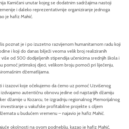
ija Kamičani unutar kojeg se dodatnim sadržajima nastoji
remenije i daleko reprezentativnije organiziranje jednoga
ao je hafiz Mahić.
s poznat je i po izuzetno razvijenom humanitarnom radu koji
ne i koji do danas bilježi veoma velik broj realiziranih
 više od 500 dodijeljenih stipendija učenicima srednjih škola i
pomoć jetimskoj djeci, velikom broju pomoći pri liječenju,
 siromašnim džematlijama.
ekti i izazovi koje očekujemo da ćemo uz pomoć Uzvišenog
ti izdvajamo autentičnu obnovu jedine od najstarijih džamiju
sker džamije u Kozarcu, te izgradnju regionalnog Memorijalnog
investiranje u vakufske profitabilne projekte s ciljem
h džemata u budućem vremenu – najavio je hafiz Mahić.
uće okolnosti na ovom podneblju, kazao je hafiz Mahić,