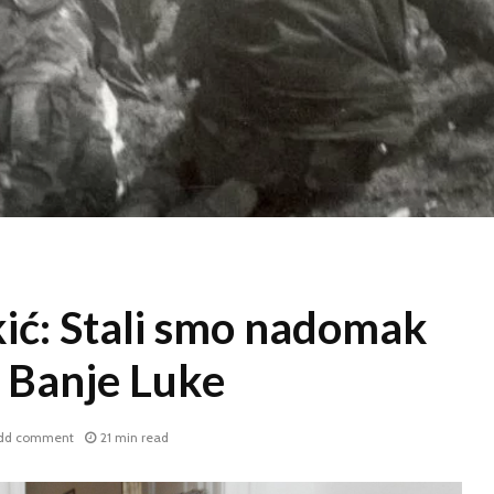
kić: Stali smo nadomak
i Banje Luke
dd comment
21 min read