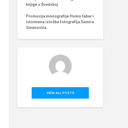
knjige u Švedskoj
Promocija monografije Homo faber i
istoimena izložba fotografija Samira
Sinanovića.
VIEW ALL POSTS