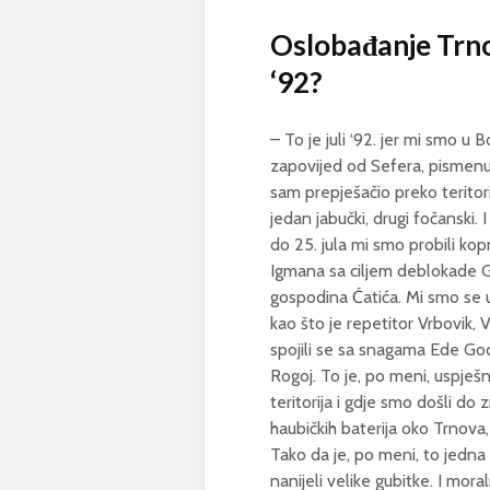
Oslobađanje Trno
‘92?
– To je juli ‘92. jer mi smo u 
zapovijed od Sefera, pisme
sam prepješačio preko terito
jedan jabučki, drugi fočanski
do 25. jula mi smo probili ko
Igmana sa ciljem deblokade G
gospodina Ćatića. Mi smo se uk
kao što je repetitor Vrbovik, 
spojili se sa snagama Ede Go
Rogoj. To je, po meni, uspje
teritorija i gdje smo došli do
haubičkih baterija oko Trnova, p
Tako da je, po meni, to jedna 
nanijeli velike gubitke. I mora