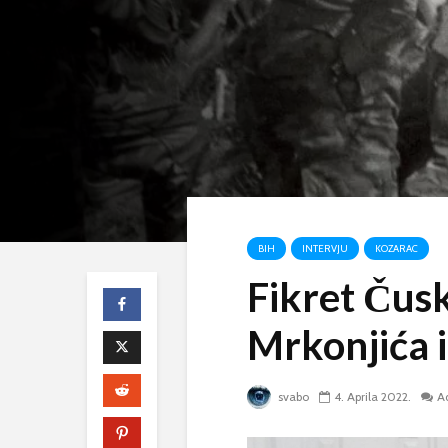
BIH
INTERVJU
KOZARAC
Fikret Čus
Mrkonjića 
svabo
4. Aprila 2022.
A