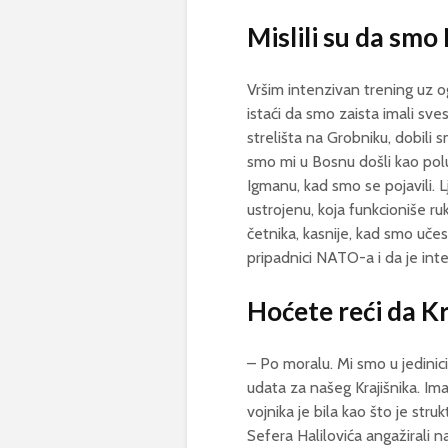
Mislili su da sm
Vršim intenzivan trening uz
istaći da smo zaista imali sv
strelišta na Grobniku, dobili
smo mi u Bosnu došli kao polu
Igmanu, kad smo se pojavili. L
ustrojenu, koja funkcioniše r
četnika, kasnije, kad smo učes
pripadnici NATO-a i da je int
Hoćete reći da K
– Po moralu. Mi smo u jedinici
udata za našeg Krajišnika. Imal
vojnika je bila kao što je str
Sefera Halilovića angažirali 