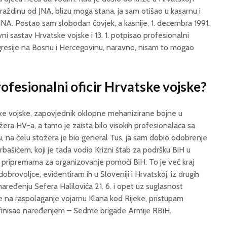
aždinu od JNA, blizu moga stana, ja sam otišao u kasarnu i
NA. Postao sam slobodan čovjek, a kasnije, 1. decembra 1991.
ni sastav Hrvatske vojske i 13. 1. potpisao profesionalni
agresije na Bosnu i Hercegovinu, naravno, nisam to mogao
ofesionalni oficir Hrvatske vojske?
ske vojske, zapovjednik oklopne mehanizirane bojne u
žera HV-a, a tamo je zaista bilo visokih profesionalaca sa
, na čelu stožera je bio general Tus, ja sam dobio odobrenje
ašićem, koji je tada vodio Krizni štab za podršku BiH u
m pripremama za organizovanje pomoći BiH. To je već kraj
obrovoljce, evidentiram ih u Sloveniji i Hrvatskoj, iz drugih
po naređenju Sefera Halilovića 21. 6. i opet uz suglasnost
e na raspolaganje vojarnu Klana kod Rijeke, pristupam
efinisao naređenjem – Sedme brigade Armije RBiH.