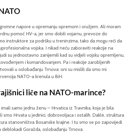
o NATO
 ogromne napore u opremanju opremom i oružjem. Ali moram
esrdnu pomoć HV-a, jer smo dobili vojarnu, prevoze do
 smo instruktore za podršku u treninzima, tako da mogu reći da
profesionalna vojska. I nikad neću zaboraviti reakcije na
judi su jednostavno zanijemili kad su vidjeli vojsku opremljenu,
ukovođenjem i komandovanjem. Pa i reakcije zarobljenih
tvovali u oslobađanju Trnova: oni su mislili da smo mi
ervencija NATO-a krenula u BiH.
rajišnici liče na NATO-marince?
 imali samo jednu ženu – Hrvatica iz Travnika, koja je bila
i smo Hrvata u jedinici, dobrovoljaca i ostalih. Dakle, struktura
uktura stanovništva Bosanske krajine. I tu smo se po zapovijedi
na deblokadi Goražda, oslobađanju Trnova.