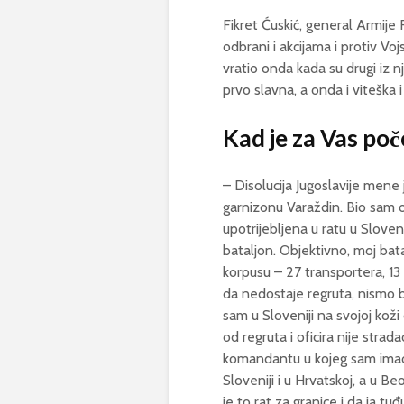
Fikret Ćuskić, general Armije
odbrani i akcijama i protiv Voj
vratio onda kada su drugi iz nj
prvo slavna, a onda i viteška
Kad je za Vas poč
– Disolucija Jugoslavije men
garnizonu Varaždin. Bio sam of
upotrijebljena u ratu u Slove
bataljon. Objektivno, moj bat
korpusu – 27 transportera, 1
da nedostaje regruta, nismo bi
sam u Sloveniji na svojoj koži
od regruta i oficira nije str
komandantu u kojeg sam imao p
Sloveniji i u Hrvatskoj, a u 
je to rat za granice i da ja t