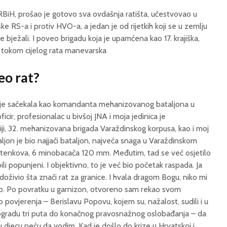
 RBiH, prošao je gotovo sva ovdašnja ratišta, učestvovao u
ske RS-a i protiv HVO-a, a jedan je od rijetkih koji se u zemlju
e bježali. I poveo brigadu koja je upamćena kao 17. krajiška,
 i tokom cijelog rata manevarska
eo rat?
e je sačekala kao komandanta mehanizovanog bataljona u
icir, profesionalac u bivšoj JNA i moja jedinica je
niji, 32. mehanizovana brigada Varaždinskog korpusa, kao i moj
aljon je bio najjači bataljon, najveća snaga u Varaždinskom
3 tenkova, 6 minobacača 120 mm. Međutim, tad se već osjetilo
li popunjeni. I objektivno, to je već bio početak raspada. Ja
 doživio šta znači rat za granice. I hvala dragom Bogu, niko mi
adao. Po povratku u garnizon, otvoreno sam rekao svom
ovjerenja – Berislavu Popovu, kojem su, nažalost, sudili i u
Beogradu tri puta do konačnog pravosnažnog oslobađanja – da
uđu djecu neću da vodim. Kad je došlo do krize u Hrvatskoj i