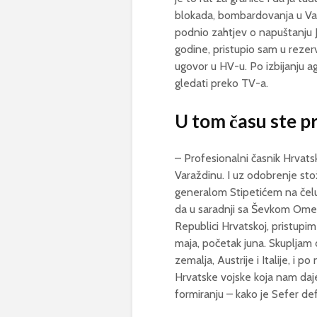
blokada, bombardovanja u Var
podnio zahtjev o napuštanju J
godine, pristupio sam u rezerv
ugovor u HV-u. Po izbijanju 
gledati preko TV-a.
U tom času ste pr
– Profesionalni časnik Hrvat
Varaždinu. I uz odobrenje sto
generalom Stipetićem na čelu
da u saradnji sa Ševkom Omerb
Republici Hrvatskoj, pristupi
maja, početak juna. Skupljam d
zemalja, Austrije i Italije, i 
Hrvatske vojske koja nam daj
formiranju – kako je Sefer d