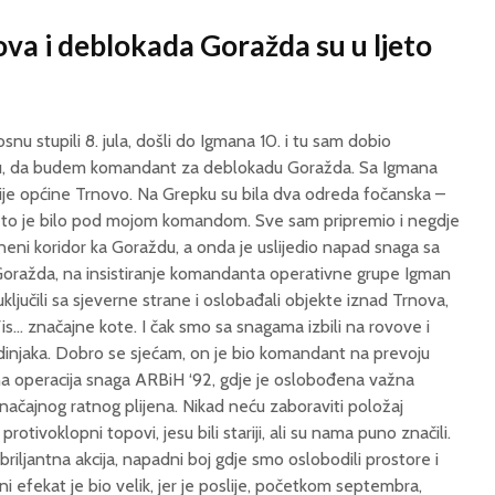
va i deblokada Goražda su u ljeto
Bosnu stupili 8. jula, došli do Igmana 10. i tu sam dobio
nu, da budem komandant za deblokadu Goražda. Sa Igmana
rije općine Trnovo. Na Grepku su bila dva odreda fočanska –
. I to je bilo pod mojom komandom. Sve sam pripremio i negdje
pneni koridor ka Goraždu, a onda je uslijedio napad snaga sa
oražda, na insistiranje komandanta operativne grupe Igman
ljučili sa sjeverne strane i oslobađali objekte iznad Trnova,
Vis… značajne kote. I čak smo sa snagama izbili na rovove i
dinjaka. Dobro se sjećam, on je bio komandant na prevoju
šna operacija snaga ARBiH ‘92, gdje je oslobođena važna
 značajnog ratnog plijena. Nikad neću zaboraviti položaj
rotivoklopni topovi, jesu bili stariji, ali su nama puno značili.
briljantna akcija, napadni boj gdje smo oslobodili prostore i
lni efekat je bio velik, jer je poslije, početkom septembra,