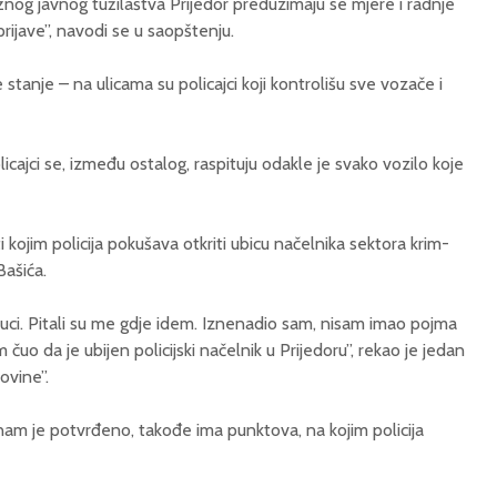
og javnog tužilaštva Prijedor preduzimaju se mjere i radnje
prijave”, navodi se u saopštenju.
tanje – na ulicama su policajci koji kontrolišu sve vozače i
icajci se, između ostalog, raspituju odakle je svako vozilo koje
 kojim policija pokušava otkriti ubicu načelnika sektora krim-
Bašića.
luci. Pitali su me gdje idem. Iznenadio sam, nisam imao pojma
čuo da je ubijen policijski načelnik u Prijedoru”, rekao je jedan
ovine”.
nam je potvrđeno, takođe ima punktova, na kojim policija