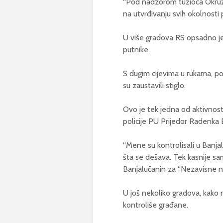
“Pod nadzorom tužioca Okružn
na utvrđivanju svih okolnosti 
U više gradova RS opsadno je s
putnike.
S dugim cijevima u rukama, pol
su zaustavili stiglo.
Ovo je tek jedna od aktivnosti
policije PU Prijedor Radenka 
“Mene su kontrolisali u Banja
šta se dešava. Tek kasnije sam 
Banjalučanin za “Nezavisne n
U još nekoliko gradova, kako 
kontroliše građane.