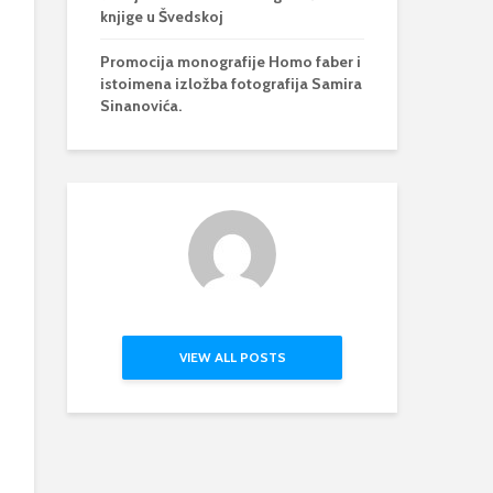
knjige u Švedskoj
Promocija monografije Homo faber i
istoimena izložba fotografija Samira
Sinanovića.
VIEW ALL POSTS