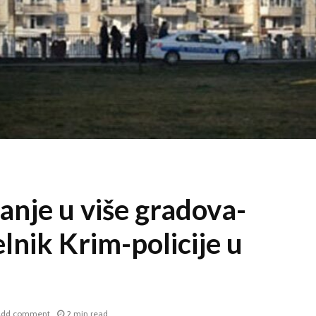
anje u više gradova-
lnik Krim-policije u
Add comment
2 min read