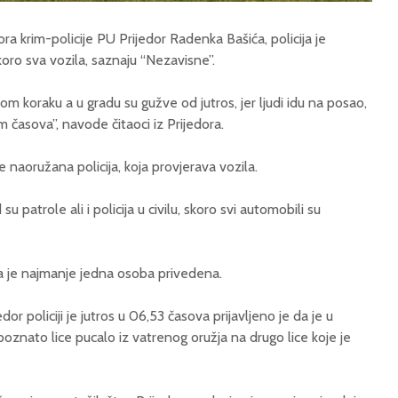
a krim-policije PU Prijedor Radenka Bašića, policija je
skoro sva vozila, saznaju “Nezavisne”.
om koraku a u gradu su gužve od jutros, jer ljudi idu na posao,
m časova”, navode čitaoci iz Prijedora.
e naoružana policija, koja provjerava vozila.
u patrole ali i policija u civilu, skoro svi automobili su
 je najmanje jedna osoba privedena.
r policiji je jutros u 06,53 časova prijavljeno je da je u
oznato lice pucalo iz vatrenog oružja na drugo lice koje je