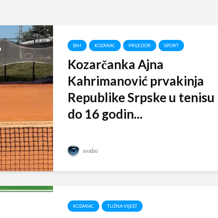
BIH
KOZARAC
PRIJEDOR
SPORT
Kozarčanka Ajna
Kahrimanović prvakinja
Republike Srpske u tenisu
do 16 godin...
svabo
KOZARAC
TUŽNA VIJEST