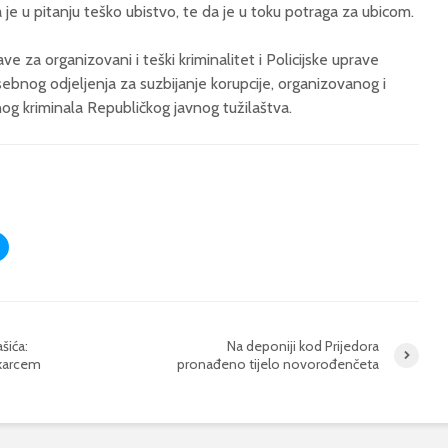
 je u pitanju teško ubistvo, te da je u toku potraga za ubicom.
ave za organizovani i teški kriminalitet i Policijske uprave
bnog odjeljenja za suzbijanje korupcije, organizovanog i
nog kriminala Republičkog javnog tužilaštva.
šića:
Na deponiji kod Prijedora
škarcem
pronađeno tijelo novorođenčeta