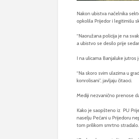
Nakon ubistva načelnika sektor
opkolila Prijedor i legitimišu 
“Naoružana policija je na svak
a ubistvo se desilo prije seda
I na ulicama Banjaluke jutros j
“Na skoro svim ulazima u grad s
konrolisani”, javljaju čitaoci.
Mediji nezvanično prenose da
Kako je saopšteno iz PU Prijedo
naselju Pećani u Prijedoru nep
tom prilikom smrtno stradalo.