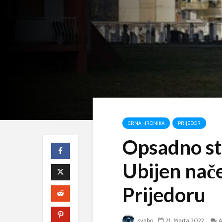
CRNA HRONIKA
PRIJEDOR
Opsadno st
Ubijen nače
Prijedoru
svabo
21. Marta 2022.