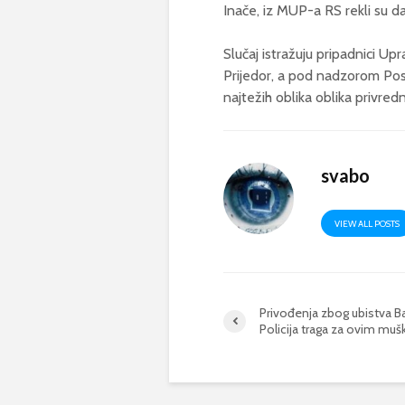
Inače, iz MUP-a RS rekli su da
Slučaj istražuju pripadnici Upr
Prijedor, a pod nadzorom Pose
najtežih oblika oblika privred
svabo
VIEW ALL POSTS
Privođenja zbog ubistva Ba
Policija traga za ovim mu