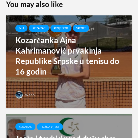
You may also like
BIH
KOZARAC
PRIJEDOR
SPORT
Kozarčanka Ajna
Kahrimanović prvakinja
Republike Srpske u tenisu do
16 godin
svabo
KOZARAC
TUŽNA VIJEST