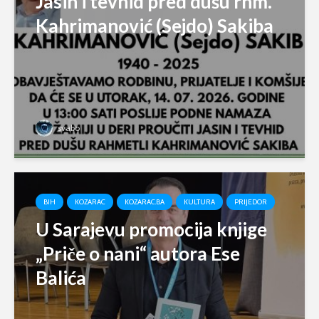
Jasin i tevhid pred dušu rhm.
Kahrimanović (Sejdo) Sakiba
svabo
BIH
KOZARAC
KOZARAC.BA
KULTURA
PRIJEDOR
U Sarajevu promocija knjige
„Priče o nani“ autora Ese
Balića