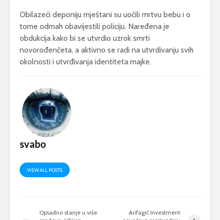
Obilazeći deponiju mještani su uočili mrtvu bebu i o
tome odmah obavijestili policiju. Naređena je
obdukcija kako bi se utvrdio uzrok smrti
novorođenčeta, a aktivno se radi na utvrdivanju svih
okolnosti i utvrđivanja identiteta majke.
svabo
VIEW ALL POSTS
Opsadno stanje u više
Arifagić Investment