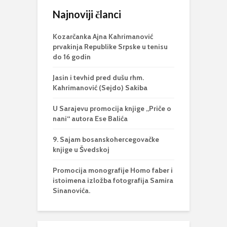
Najnoviji članci
Kozarčanka Ajna Kahrimanović
prvakinja Republike Srpske u tenisu
do 16 godin
Jasin i tevhid pred dušu rhm.
Kahrimanović (Sejdo) Sakiba
U Sarajevu promocija knjige „Priče o
nani“ autora Ese Balića
9. Sajam bosanskohercegovačke
knjige u Švedskoj
Promocija monografije Homo faber i
istoimena izložba fotografija Samira
Sinanovića.