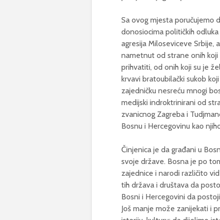
Sa ovog mjesta poručujemo do
donosiocima političkih odluka 
agresija Miloseviceve Srbije,
nametnut od strane onih koji ni
prihvatiti, od onih koji su je že
krvavi bratoubilački sukob koji
zajedničku nesreću mnogi bos
medijski indroktrinirani od str
zvanicnog Zagreba i Tudjmanov
Bosnu i Hercegovinu kao njih
Činjenica je da građani u Bosni
svoje države. Bosna je po tom
zajednice i narodi različito vi
tih država i društava da posto
Bosni i Hercegovini da posto
Još manje može zanijekati i pre