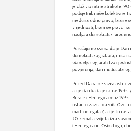
je doživio ratne strahote ’90-
podsjetnik naše kolektivne tr
međunarodno pravo, brane se 
vrijednosti, brani se pravo na
nasilja u demokratski uređenoj
Poručujemo svima da je Dan 
demokratskog izbora, mira i r
obnovljenog bratstva i jedin
povjerenja, dan međusobnog d
Pored Dana nezavisnosti, ove 
ali je dan kada je ratne 1995
Bosne i Hercegovine iz 1995.
ostao drzavni praznik. Ovo mno
mart ‘nelegalan’, ali je to ne
20 zemalja svijeta izrazavam
i Hercegovinu. Osim toga, da