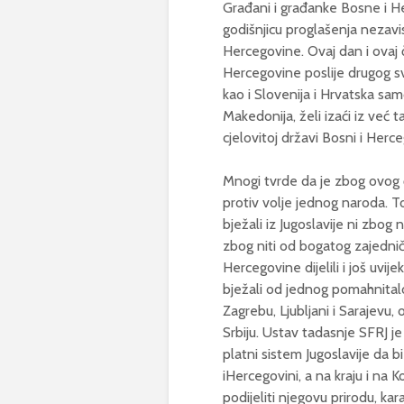
Građani i građanke Bosne i He
godišnjicu proglašenja nezavi
Hercegovine. Ovaj dan i ovaj či
Hercegovine poslije drugog sv
kao i Slovenija i Hrvatska sam
Makedonija, želi izaći iz već ta
cjelovitoj državi Bosni i Herce
Mnogi tvrde da je zbog ovog 
protiv volje jednog naroda. T
bježali iz Jugoslavije ni zbog 
zbog niti od bogatog zajedničk
Hercegovine dijelili i još uvij
bježali od jednog pomahnitalo
Zagrebu, Ljubljani i Sarajevu, 
Srbiju. Ustav tadasnje SFRJ j
platni sistem Jugoslavije da bi
iHercegovini, a na kraju i na K
podijeliti njegovu prirodu, ka