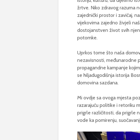
istoriju, kulturu; da dijelimo i
žrtve. Niko zdravog razuma n
zajednički prostor i zavičaj, 
vijekovima zajedno živjeli naš
dostojanstven život svih njeni
potomke.
Uprkos tome što naša domovin
nezavisnosti, međunarodne pri
propagandne kampanje kojima 
se hiljadugodišnja istorija Bos
domovina sazdana.
Mi ovdje sa ovoga mjesta po
razarajuću politike i retoriku 
prigrle različitosti, da prigrl
vode ka pomirenju, suočavanj