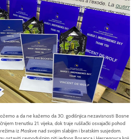
možemo a da ne kažemo da 30. godišnjica nezavisnosti Bosne
nijem trenutku 21. vijeka, dok traje rušilački osvajački pohod
režima iz Moskve nad svojim slabijim i bratskim susjedom.
gu ostaviti ravnodušnim niti jednog Bosanca i Hercegovca koji