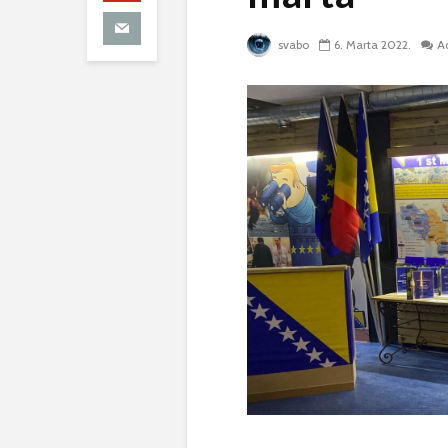
svabo
6. Marta 2022.
A