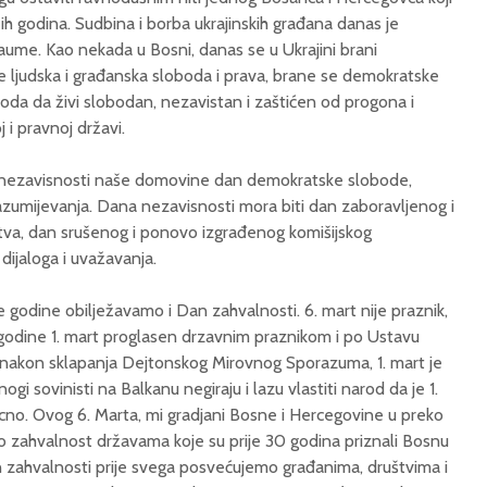
ih godina. Sudbina i borba ukrajinskih građana danas je
aume. Kao nekada u Bosni, danas se u Ukrajini brani
ljudska i građanska sloboda i prava, brane se demokratske
roda da živi slobodan, nezavistan i zaštićen od progona i
 i pravnoj državi.
nezavisnosti naše domovine dan demokratske slobode,
azumijevanja. Dana nezavisnosti mora biti dan zaboravljenog i
stva, dan srušenog i ponovo izgrađenog komišijskog
ijaloga i uvažavanja.
godine obilježavamo i Dan zahvalnosti. 6. mart nije praznik,
. godine 1. mart proglasen drzavnim praznikom i po Ustavu
 nakon sklapanja Dejtonskog Mirovnog Sporazuma, 1. mart je
gi sovinisti na Balkanu negiraju i lazu vlastiti narod da je 1.
tacno. Ovog 6. Marta, mi gradjani Bosne i Hercegovine u preko
o zahvalnost državama koje su prije 30 godina priznali Bosnu
n zahvalnosti prije svega posvećujemo građanima, društvima i