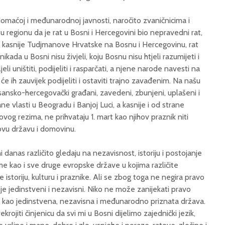
maćoj i međunarodnoj javnosti, naročito zvaničnicima i
u regionu da je rat u Bosni i Hercegovini bio nepravedni rat,
 a kasnije Tudjmanove Hrvatske na Bosnu i Hercegovinu, rat
kada u Bosni nisu živjeli, koju Bosnu nisu htjeli razumijeti i
ljeli uništiti, podijeliti i rasparčati, a njene narode navesti na
 će ih zauvijek podijeliti i ostaviti trajno zavađenim. Na našu
ansko-hercegovački građani, zavedeni, zbunjeni, uplašeni i
ane vlasti u Beogradu i Banjoj Luci, a kasnije i od strane
og rezima, ne prihvataju 1. mart kao njihov praznik niti
ovu državu i domovinu.
 danas različito gledaju na nezavisnost, istoriju i postojanje
e kao i sve druge evropske države u kojima različite
de istoriju, kulturu i praznike. Ali se zbog toga ne negira pravo
je jedinstveni i nezavisni. Niko ne može zanijekati pravo
ji kao jedinstvena, nezavisna i međunarodno priznata država.
krojiti činjenicu da svi mi u Bosni dijelimo zajednički jezik,