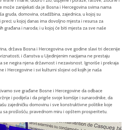
ste vrline i mane, dobro i zlo, uspjehe i poraze, ratove, zločine i
e može zanijekati da je Bosna i Hercegovina svima nama
naša gruda, domovina, otadžbina, zajednica, u kojoj su
i preci; u kojoj danas ima dovoljno mjesta i resursa za
h građana i naroda; i u kojoj će biti mjesta za sve naše
a, država Bosna i Hercegovina ove godine slavi tri decenije
znatosti, i članstva u Ujedinjenim nacijama ne prestaju
se negira njena državnost i nezavisnost. Ignoriše i prekraja
ne i Hercegovine i svi kulturni slojevi od kojih je naša
zivamo sve građane Bosne i Hercegovine da odbace
mržnje i podijela i da prigrle svoje komšije i sunarodnike, da
e našu zajedničku domovinu i sve konstruktivne politike koje
u sa prošlošću, pravednom miru i opštem prosperitetu.