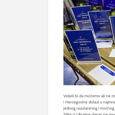
Voljeli bi da možemo ali ne 
i Hercegovine dolazi u najmrač
jednog razularenog i moćnog 
Slike iz Ukrajine danas ne mo