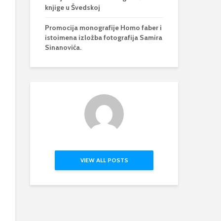
knjige u Švedskoj
Promocija monografije Homo faber i
istoimena izložba fotografija Samira
Sinanovića.
VIEW ALL POSTS