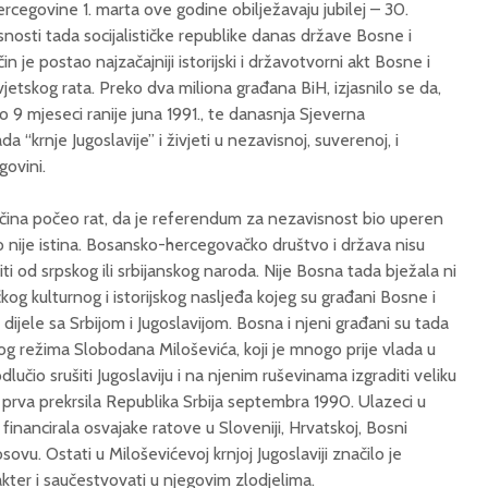
rcegovine 1. marta ove godine obilježavaju jubilej – 30.
snosti tada socijalističke republike danas države Bosne i
n je postao najzačajniji istorijski i državotvorni akt Bosne i
jetskog rata. Preko dva miliona građana BiH, izjasnilo se da,
o 9 mjeseci ranije juna 1991., te danasnja Sjeverna
da “krnje Jugoslavije” i živjeti u nezavisnoj, suverenoj, i
govini.
čina počeo rat, da je referendum za nezavisnost bio uperen
o nije istina. Bosansko-hercegovačko društvo i država nisu
niti od srpskog ili srbijanskog naroda. Nije Bosna tada bježala ni
og kulturnog i istorijskog nasljeđa kojeg su građani Bosne i
ek dijele sa Srbijom i Jugoslavijom. Bosna i njeni građani su tada
g režima Slobodana Miloševića, koji je mnogo prije vlada u
odlučio srušiti Jugoslaviju i na njenim ruševinama izgraditi veliku
e prva prekrsila Republika Srbija septembra 1990. Ulazeci u
 financirala osvajake ratove u Sloveniji, Hrvatskoj, Bosni
osovu. Ostati u Miloševićevoj krnjoj Jugoslaviji značilo je
rakter i saučestvovati u njegovim zlodjelima.