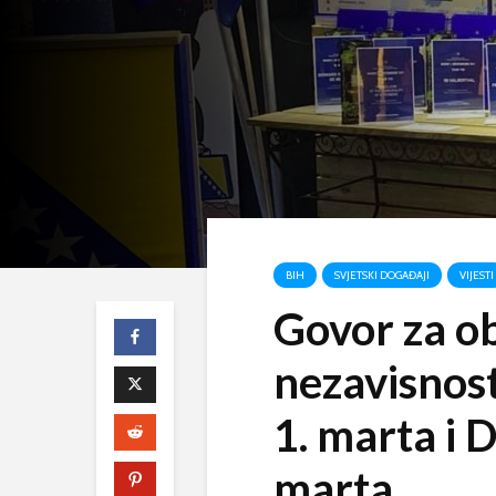
BIH
SVJETSKI DOGAĐAJI
VIJESTI
Govor za o
nezavisnos
1. marta i 
marta